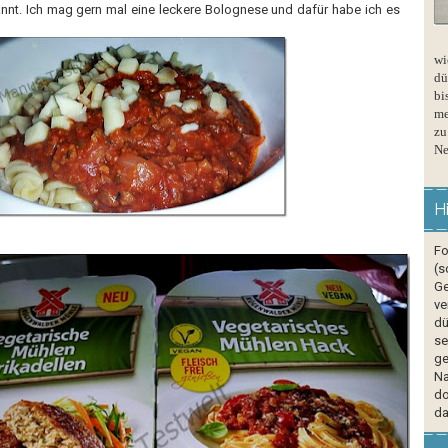
nnt. Ich mag gern mal eine leckere Bolognese und dafür habe ich es
wi
dü
bi
me
zu
Ne
H
Fo
(s
Ge
ve
dü
se
ge
Na
do
da