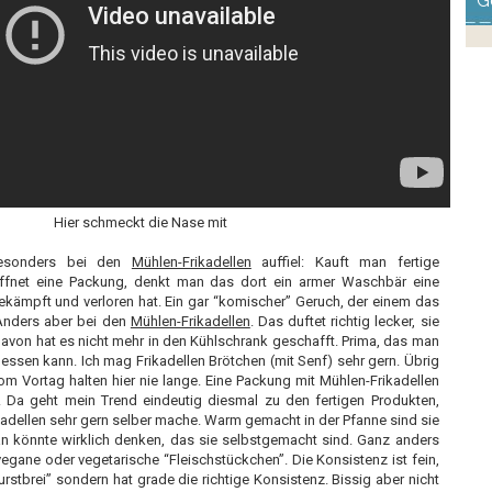
G
Hier schmeckt die Nase mit
besonders bei den
Mühlen-Frikadellen
auffiel: Kauft man fertige
 öffnet eine Packung, denkt man das dort ein armer Waschbär eine
ämpft und verloren hat. Ein gar “komischer” Geruch, der einem das
Anders aber bei den
Mühlen-Frikadellen
. Das duftet richtig lecker, sie
avon hat es nicht mehr in den Kühlschrank geschafft. Prima, das man
 essen kann. Ich mag Frikadellen Brötchen (mit Senf) sehr gern. Übrig
om Vortag halten hier nie lange. Eine Packung mit Mühlen-Frikadellen
t. Da geht mein Trend eindeutig diesmal zu den fertigen Produkten,
adellen sehr gern selber mache. Warm gemacht in der Pfanne sind sie
n könnte wirklich denken, das sie selbstgemacht sind. Ganz anders
vegane oder vegetarische “Fleischstückchen”. Die Konsistenz ist fein,
urstbrei” sondern hat grade die richtige Konsistenz. Bissig aber nicht