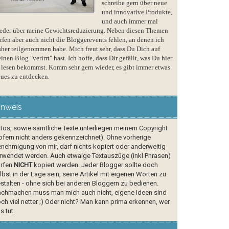
schreibe gern über neue
und innovative Produkte,
und auch immer mal
eder über meine Gewichtsreduzierung. Neben diesen Themen
rfen aber auch nicht die Bloggerevents fehlen, an denen ich
sher teilgenommen habe. Mich freut sehr, dass Du Dich auf
inen Blog "verirrt" hast. Ich hoffe, dass Dir gefällt, was Du hier
 lesen bekommst. Komm sehr gern wieder, es gibt immer etwas
ues zu entdecken.
inweis
tos, sowie sämtliche Texte unterliegen meinem Copyright
ofern nicht anders gekennzeichnet). Ohne vorherige
nehmigung von mir, darf nichts kopiert oder anderweitig
rwendet werden. Auch etwaige Textauszüge (inkl Phrasen)
rfen
NICHT
kopiert werden. Jeder Blogger sollte doch
lbst in der Lage sein, seine Artikel mit eigenen Worten zu
stalten - ohne sich bei anderen Bloggern zu bedienen.
chmachen muss man mich auch nicht, eigene Ideen sind
ch viel netter ;) Oder nicht? Man kann prima erkennen, wer
s tut.