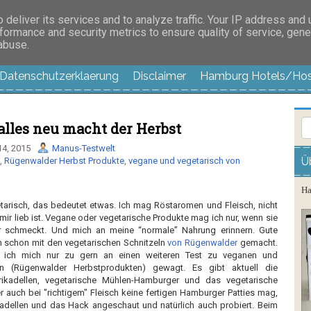
es außer langweilig
deliver its services and to analyze traffic. Your IP address and
formance and security metrics to ensure quality of service, gen
 abuse.
Datenschutzerklaerung
Disclaimer
Hamburg Hotels/Hos
alles neu macht der Herbst
4, 2015
Manus-Testwelt
Ü
,
Rügenwalder Herbst Produkte
,
vegane und vegetarisch von
Ha
tarisch, das bedeutet etwas. Ich mag
Röstaromen
und Fleisch, nicht
ir lieb ist.
Vegane
oder vegetarische Produkte mag ich nur, wenn sie
r schmeckt. Und mich an meine “normale” Nahrung erinnern. Gute
h schon mit den vegetarischen Schnitzeln
von Rügenwalder
gemacht.
e ich mich nur zu gern an einen weiteren Test zu
veganen
und
en (Rügenwalder Herbstprodukten) gewagt. Es gibt aktuell die
rikadellen, vegetarische Mühlen-Hamburger und das vegetarische
er auch bei "richtigem" Fleisch keine fertigen Hamburger
Patties
mag,
ikadellen und das
Hack
angeschaut und natürlich auch probiert. Beim