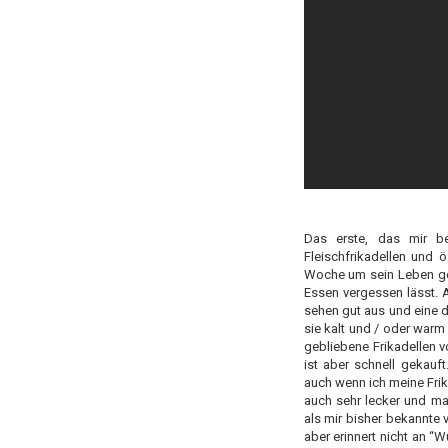
Das erste, das mir 
Fleischfrikadellen und
Woche um sein Leben gek
Essen vergessen lässt. 
sehen gut aus und eine d
sie kalt und / oder warm
gebliebene Frikadellen v
ist aber schnell gekauf
auch wenn ich meine Frik
auch sehr lecker und ma
als mir bisher bekannte 
aber erinnert nicht an “W