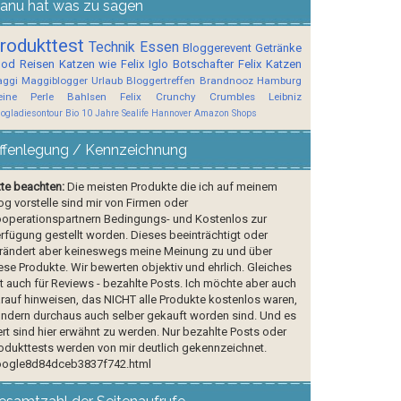
anu hat was zu sagen
rodukttest
Technik
Essen
Bloggerevent
Getränke
ood
Reisen
Katzen wie Felix
Iglo Botschafter
Felix
Katzen
ggi
Maggiblogger
Urlaub
Bloggertreffen
Brandnooz
Hamburg
ine Perle
Bahlsen
Felix Crunchy Crumbles
Leibniz
logladiesontour
Bio
10 Jahre Sealife Hannover
Amazon Shops
ffenlegung / Kennzeichnung
tte beachten:
Die meisten Produkte die ich auf meinem
og vorstelle sind mir von Firmen oder
operationspartnern Bedingungs- und Kostenlos zur
rfügung gestellt worden. Dieses beeinträchtigt oder
rändert aber keineswegs meine Meinung zu und über
ese Produkte. Wir bewerten objektiv und ehrlich. Gleiches
lt auch für Reviews - bezahlte Posts. Ich möchte aber auch
rauf hinweisen, das NICHT alle Produkte kostenlos waren,
ndern durchaus auch selber gekauft worden sind. Und es
rt sind hier erwähnt zu werden. Nur bezahlte Posts oder
odukttests werden von mir deutlich gekennzeichnet.
ogle8d84dceb3837f742.html