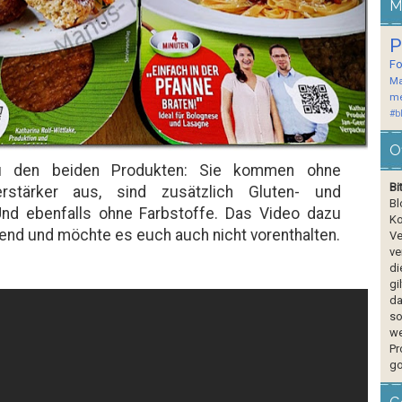
M
P
F
Ma
me
#b
O
u den beiden Produkten: Sie kommen ohne
Bi
rstärker aus, sind zusätzlich Gluten- und
Bl
Und ebenfalls ohne Farbstoffe. Das Video dazu
Ko
nend und möchte es euch auch nicht vorenthalten.
Ve
ve
di
gi
da
so
we
Pr
go