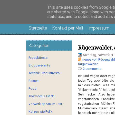
Manus Testwelt, all
This site uses cookies from Google to 
are shared with Google along with per
statistics, and to detect and address
Startseite
Kontakt per Mail
Impressum
Kategorien
Rügenwalder, 
Samstag, November 1
Produkttests
neues von Rügenwald
Rügenwalder
Bloggerevents
2 comments
Technik Produkttests
Ich
und
v
egan
oder vege
jeden Tag, aber öfter als m
Reisen
mir das bieten, was mi
Food
“Bekanntschaft” habe ic
Sehr lecker. Also hab
Thermomix TM 31
vegetarischen Produkt
vegetarischen Mühlen-F
Vorwerk sp530 im Test
Mühlen-
Hack
. Da ich ab
Katzen wie Felix
habe ich mir nur die Fr