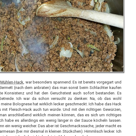
s
Mühlen-Hack
, war besonders spannend. Es ist bereits vorgegart und
ndermett (nach dem anbraten) das man sonst beim Schlachter kaufen
ste Konsistenz und hat den Geruchstest auch sofort bestanden. Es
Getreide. Ich war da schon versucht zu denken: Na, ob das wohl
 meine Bolognese hat wirklich lecker geschmeckt. Ich habe das Hack
es mit Fleisch-Hack auch tun würde. Und mit den richtigen Gewürzen,
 man anschließend wirklich meinen können, das es sich um richtiges
ch habe es allerdings ein wenig länger in der Sauce köcheln lassen.
nn ein wenig weicher. Das aber ist Geschmackssache, jeder macht es
armesan (bei mir diesmal in kleinen Stückchen). Himmlisch lecker. Ich