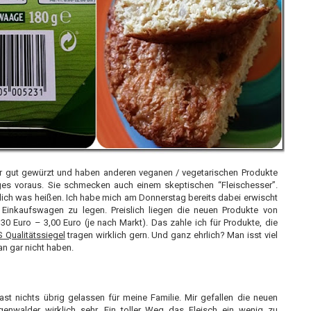
r gut gewürzt und haben anderen veganen / vegetarischen Produkte
niges voraus. Sie schmecken auch einem skeptischen “Fleischesser”.
klich was heißen. Ich habe mich am Donnerstag bereits dabei erwischt
 Einkaufswagen zu legen. Preislich liegen die neuen Produkte von
0 Euro – 3,00 Euro (je nach Markt). Das zahle ich für Produkte, die
Qualitätssiegel
tragen wirklich gern. Und ganz ehrlich? Man isst viel
an gar nicht haben.
ast nichts übrig gelassen für meine Familie. Mir gefallen die neuen
enwalder wirklich sehr. Ein toller Weg das Fleisch ein wenig zu