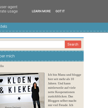
 user-agent
erate usage
LEARN MORE
GOT IT
tels
ber mich
llo
Ich bin Manu und blogge
hier seit mehr als 10
Jahren. Und kann
mittlerweile auf viele
nette Kooperationen
zurückblicken. Das
Bloggen selber macht
mir viel Freude. Ich