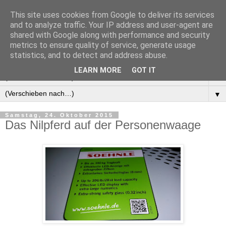
This site uses cookies from Google to deliver its services
Manus Testwelt, alles
and to analyze traffic. Your IP address and user-agent are
shared with Google along with performance and security
außer langweilig
metrics to ensure quality of service, generate usage
statistics, and to detect and address abuse.
LEARN MORE
GOT IT
▼
▼
Samstag, 24. Oktober 2015
Das Nilpferd auf der Personenwaage