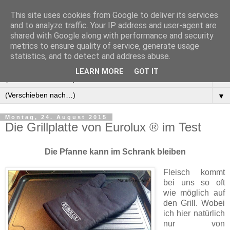
This site uses cookies from Google to deliver its services
Manus Testwelt, alles
and to analyze traffic. Your IP address and user-agent are
shared with Google along with performance and security
außer langweilig
metrics to ensure quality of service, generate usage
statistics, and to detect and address abuse.
LEARN MORE
GOT IT
▼
▼
Montag, 24. August 2015
Die Grillplatte von Eurolux ® im Test
Die Pfanne kann im Schrank bleiben
Fleisch kommt
bei uns so oft
wie möglich auf
den Grill. Wobei
ich hier natürlich
nur von