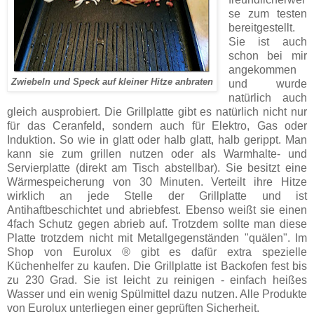
se zum testen
bereitgestellt.
Sie ist auch
schon bei mir
angekommen
Zwiebeln und Speck auf kleiner Hitze anbraten
und wurde
natürlich auch
gleich ausprobiert. Die Grillplatte gibt es natürlich nicht nur
für das Ceranfeld, sondern auch für Elektro, Gas oder
Induktion. So wie in glatt oder halb glatt, halb gerippt. Man
kann sie zum grillen nutzen oder als Warmhalte- und
Servierplatte (direkt am Tisch abstellbar). Sie besitzt eine
Wärmespeicherung von 30 Minuten. Verteilt ihre Hitze
wirklich an jede Stelle der Grillplatte und ist
Antihaftbeschichtet und abriebfest. Ebenso weißt sie einen
4fach Schutz gegen abrieb auf. Trotzdem sollte man diese
Platte trotzdem nicht mit Metallgegenständen "quälen". Im
Shop von Eurolux
®
gibt es dafür extra spezielle
Küchenhelfer zu kaufen. Die Grillplatte ist Backofen fest bis
zu 230 Grad. Sie ist leicht zu reinigen - einfach heißes
Wasser und ein wenig Spülmittel dazu nutzen. Alle Produkte
von Eurolux unterliegen einer geprüften Sicherheit.