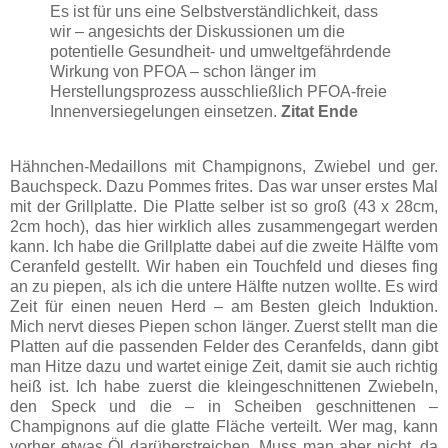
Es ist für uns eine Selbstverständlichkeit, dass
wir – angesichts der Diskussionen um die
potentielle Gesundheit- und umweltgefährdende
Wirkung von PFOA – schon länger im
Herstellungsprozess ausschließlich PFOA-freie
Innenversiegelungen einsetzen.
Zitat Ende
Hähnchen-Medaillons mit Champignons, Zwiebel und ger.
Bauchspeck. Dazu Pommes frites. Das war unser erstes Mal
mit der Grillplatte. Die Platte selber ist so groß (43 x 28cm,
2cm hoch), das hier wirklich alles zusammengegart werden
kann. Ich habe die Grillplatte dabei auf die zweite Hälfte vom
Ceranfeld gestellt. Wir haben ein Touchfeld und dieses fing
an zu piepen, als ich die untere Hälfte nutzen wollte. Es wird
Zeit für einen neuen Herd – am Besten gleich Induktion.
Mich nervt dieses Piepen schon länger. Zuerst stellt man die
Platten auf die passenden Felder des Ceranfelds, dann gibt
man Hitze dazu und wartet einige Zeit, damit sie auch richtig
heiß ist. Ich habe zuerst die kleingeschnittenen Zwiebeln,
den Speck und die – in Scheiben geschnittenen –
Champignons auf die glatte Fläche verteilt. Wer mag, kann
vorher etwas Öl darüberstreichen. Muss man aber nicht, da