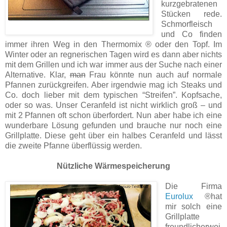
kurzgebratenen
Stücken rede.
Schmorfleisch
und Co finden
immer ihren Weg in den Thermomix ® oder den Topf. Im
Winter oder an regnerischen Tagen wird es dann aber nichts
mit dem Grillen und ich war immer aus der Suche nach einer
Alternative. Klar,
man
Frau könnte nun auch auf normale
Pfannen zurückgreifen. Aber irgendwie mag ich Steaks und
Co. doch lieber mit dem typischen “Streifen”. Kopfsache,
oder so was. Unser Ceranfeld ist nicht wirklich groß – und
mit 2 Pfannen oft schon überfordert. Nun aber habe ich eine
wunderbare Lösung gefunden und brauche nur noch eine
Grillplatte. Diese geht über ein halbes Ceranfeld und lässt
die zweite Pfanne überflüssig werden.
Nützliche Wärmespeicherung
Die Firma
Eurolux
®
hat
mir solch eine
Grillplatte
freundlicherwei