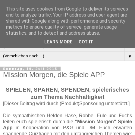
This site uses cookies from Google to deliver its services
Manus Testwelt, alles
and to analyze traffic. Your IP address and user-agent are
shared with Google along with performance and security
außer langweilig
metrics to ensure quality of service, generate usage
statistics, and to detect and address abuse.
LEARN MORE
GOT IT
▼
▼
Sonntag, 19. Juli 2015
Mission Morgen, die Spiele APP
SPIELEN, SPAREN, SPENDEN, spielerisches
zum Thema Nachhaltigkeit
[Dieser Beitrag wird durch (Produkt)Sponsoring unterstützt.]
Die sympathischen Helden Hase, Robbe, Eule und Fuchs
leiten euch spielerisch durch die
"Mission Morgen" Spiele
App
in Kooperation von P&G und DM. Euch erwarten
spannende Quizfragen mit den umfangreichen Themen wie: