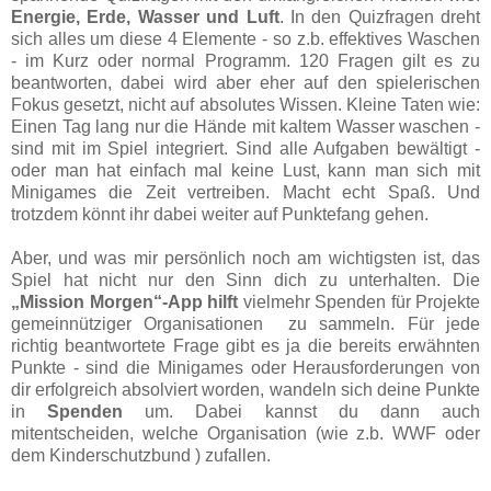
Energie, Erde, Wasser und Luft
. In den Quizfragen dreht
sich alles um diese 4 Elemente - so z.b. effektives Waschen
- im Kurz oder normal Programm. 120 Fragen gilt es zu
beantworten, dabei wird aber eher auf den spielerischen
Fokus gesetzt, nicht auf absolutes Wissen. Kleine Taten wie:
Einen Tag lang nur die Hände mit kaltem Wasser waschen -
sind mit im Spiel integriert. Sind alle Aufgaben bewältigt -
oder man hat einfach mal keine Lust, kann man sich mit
Minigames die Zeit vertreiben. Macht echt Spaß. Und
trotzdem könnt ihr dabei weiter auf Punktefang gehen.
Aber, und was mir persönlich noch am wichtigsten ist, das
Spiel hat nicht nur den Sinn dich zu unterhalten. Die
„Mission Morgen“-App hilft
vielmehr Spenden für Projekte
gemeinnütziger Organisationen zu sammeln. Für jede
richtig beantwortete Frage gibt es ja die bereits erwähnten
Punkte - sind die Minigames oder Herausforderungen von
dir erfolgreich absolviert worden, wandeln sich deine Punkte
in
Spenden
um. Dabei kannst du dann auch
mitentscheiden, welche Organisation (wie z.b. WWF oder
dem Kinderschutzbund ) zufallen.