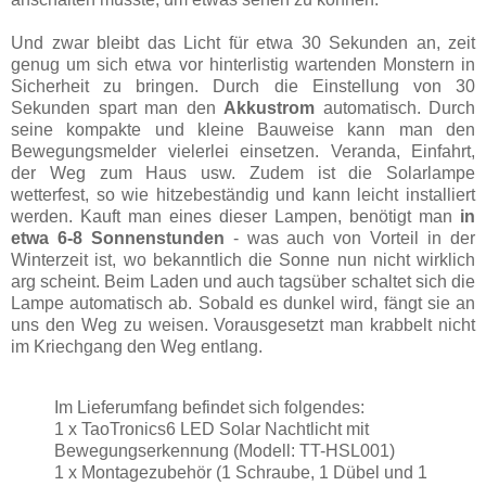
Und zwar bleibt das Licht für etwa 30 Sekunden an, zeit
genug um sich etwa vor hinterlistig wartenden Monstern in
Sicherheit zu bringen. Durch die Einstellung von 30
Sekunden spart man den
Akkustrom
automatisch. Durch
seine kompakte und kleine Bauweise kann man den
Bewegungsmelder vielerlei einsetzen. Veranda, Einfahrt,
der Weg zum Haus usw. Zudem ist die Solarlampe
wetterfest, so wie hitzebeständig und kann leicht installiert
werden. Kauft man eines dieser Lampen, benötigt man
in
etwa 6-8 Sonnenstunden
- was auch von Vorteil in der
Winterzeit ist, wo bekanntlich die Sonne nun nicht wirklich
arg scheint. Beim Laden und auch tagsüber schaltet sich die
Lampe automatisch ab. Sobald es dunkel wird, fängt sie an
uns den Weg zu weisen. Vorausgesetzt man krabbelt nicht
im Kriechgang den Weg entlang.
Im Lieferumfang befindet sich folgendes:
1 x TaoTronics6 LED Solar Nachtlicht mit
Bewegungserkennung (Modell: TT-HSL001)
1 x Montagezubehör (1 Schraube, 1 Dübel und 1