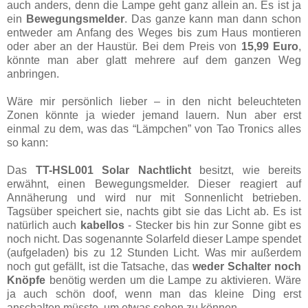
auch anders, denn die Lampe geht ganz allein an. Es ist ja
ein
Bewegungsmelder
. Das ganze kann man dann schon
entweder am Anfang des Weges bis zum Haus montieren
oder aber an der Haustür. Bei dem Preis von
15,99 Euro
,
könnte man aber glatt mehrere auf dem ganzen Weg
anbringen.
Wäre mir persönlich lieber – in den nicht beleuchteten
Zonen könnte ja wieder jemand lauern. Nun aber erst
einmal zu dem, was das “Lämpchen” von Tao Tronics alles
so kann:
Das
TT-HSL001 Solar Nachtlicht
besitzt, wie bereits
erwähnt, einen Bewegungsmelder. Dieser reagiert auf
Annäherung und wird nur mit Sonnenlicht betrieben.
Tagsüber speichert sie, nachts gibt sie das Licht ab. Es ist
natürlich auch
kabellos
- Stecker bis hin zur Sonne gibt es
noch nicht. Das sogenannte Solarfeld dieser Lampe spendet
(aufgeladen) bis zu 12 Stunden Licht. Was mir außerdem
noch gut gefällt, ist die Tatsache, das
weder Schalter noch
Knöpfe
benötig werden um die Lampe zu aktivieren. Wäre
ja auch schön doof, wenn man das kleine Ding erst
anschalten müsste, um etwas sehen zu können.