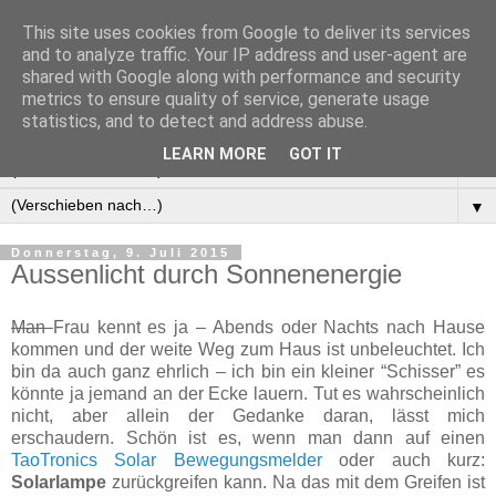
This site uses cookies from Google to deliver its services
Manus Testwelt, alles
and to analyze traffic. Your IP address and user-agent are
shared with Google along with performance and security
außer langweilig
metrics to ensure quality of service, generate usage
statistics, and to detect and address abuse.
LEARN MORE
GOT IT
▼
▼
Donnerstag, 9. Juli 2015
Aussenlicht durch Sonnenenergie
Man
Frau kennt es ja – Abends oder Nachts nach Hause
kommen und der weite Weg zum Haus ist unbeleuchtet. Ich
bin da auch ganz ehrlich – ich bin ein kleiner “Schisser” es
könnte ja jemand an der Ecke lauern. Tut es wahrscheinlich
nicht, aber allein der Gedanke daran, lässt mich
erschaudern. Schön ist es, wenn man dann auf einen
TaoTronics Solar Bewegungsmelder
oder auch kurz:
Solarlampe
zurückgreifen kann. Na das mit dem Greifen ist