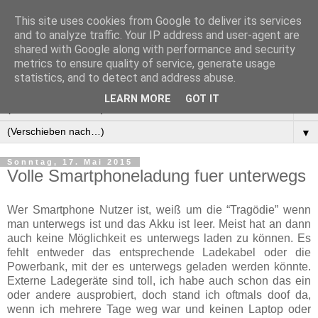
This site uses cookies from Google to deliver its services
Manus Testwelt, alles
and to analyze traffic. Your IP address and user-agent are
shared with Google along with performance and security
außer langweilig
metrics to ensure quality of service, generate usage
statistics, and to detect and address abuse.
LEARN MORE
GOT IT
▼
▼
Sonntag, 17. Mai 2015
Volle Smartphoneladung fuer unterwegs
Wer Smartphone Nutzer ist, weiß um die “Tragödie” wenn
man unterwegs ist und das Akku ist leer. Meist hat an dann
auch keine Möglichkeit es unterwegs laden zu können. Es
fehlt entweder das entsprechende Ladekabel oder die
Powerbank, mit der es unterwegs geladen werden könnte.
Externe Ladegeräte sind toll, ich habe auch schon das ein
oder andere ausprobiert, doch stand ich oftmals doof da,
wenn ich mehrere Tage weg war und keinen Laptop oder