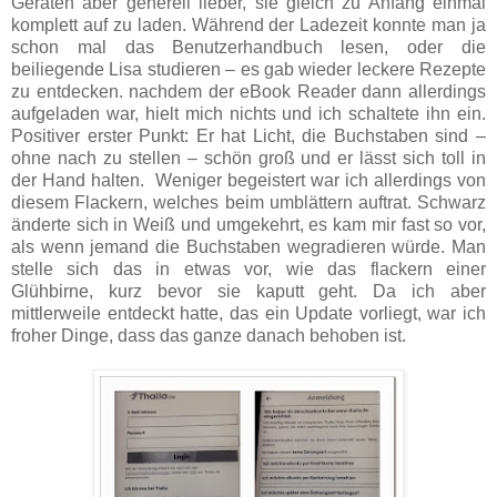
Geräten aber generell lieber, sie gleich zu Anfang einmal
komplett auf zu laden. Während der Ladezeit konnte man ja
schon mal das Benutzerhandbuch lesen, oder die
beiliegende Lisa studieren – es gab wieder leckere Rezepte
zu entdecken. nachdem der eBook Reader dann allerdings
aufgeladen war, hielt mich nichts und ich schaltete ihn ein.
Positiver erster Punkt: Er hat Licht, die Buchstaben sind –
ohne nach zu stellen – schön groß und er lässt sich toll in
der Hand halten. Weniger begeistert war ich allerdings von
diesem Flackern, welches beim umblättern auftrat. Schwarz
änderte sich in Weiß und umgekehrt, es kam mir fast so vor,
als wenn jemand die Buchstaben wegradieren würde. Man
stelle sich das in etwas vor, wie das flackern einer
Glühbirne, kurz bevor sie kaputt geht. Da ich aber
mittlerweile entdeckt hatte, das ein Update vorliegt, war ich
froher Dinge, dass das ganze danach behoben ist.