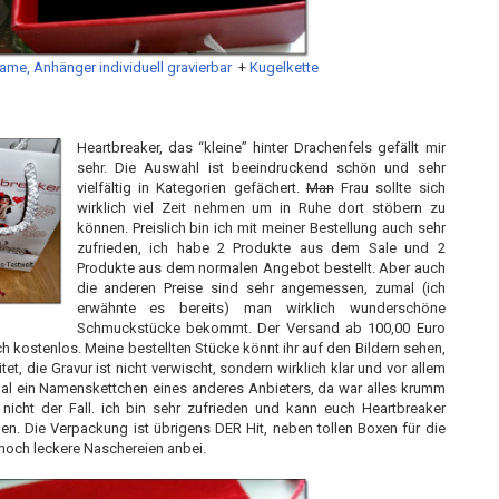
me, Anhänger individuell gravierbar
+
Kugelkette
Heartbreaker, das “kleine” hinter Drachenfels gefällt mir
sehr. Die Auswahl ist beeindruckend schön und sehr
vielfältig in Kategorien gefächert.
Man
Frau sollte sich
wirklich viel Zeit nehmen um in Ruhe dort stöbern zu
können. Preislich bin ich mit meiner Bestellung auch sehr
zufrieden, ich habe 2 Produkte aus dem Sale und 2
Produkte aus dem normalen Angebot bestellt. Aber auch
die anderen Preise sind sehr angemessen, zumal (ich
erwähnte es bereits) man wirklich wunderschöne
Schmuckstücke bekommt. Der Versand ab 100,00 Euro
 kostenlos. Meine bestellten Stücke könnt ihr auf den Bildern sehen,
tet, die Gravur ist nicht verwischt, sondern wirklich klar und vor allem
mal ein Namenskettchen eines anderes Anbieters, da war alles krumm
r nicht der Fall. ich bin sehr zufrieden und kann euch Heartbreaker
gen. Die Verpackung ist übrigens DER Hit, neben tollen Boxen für die
och leckere Naschereien anbei.