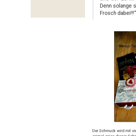
Denn solange s
Frosch dabei!!!“
Der Schmuck wird mit vi