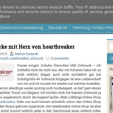
es außer langweilig
deliver its services and to analyze traffic. Your IP address and
formance and security metrics to ensure quality of service, gen
 abuse.
Datenschutzerklaerung
Disclaimer
Hamburg Hotels/Hos
e mit Herz von heartbreaker
 2015
Manus-Testwelt
Ü
frosch
,
heartbreaker
,
schmuck
4 comments
Frauen mögen: Schuhe, Klamotten UND Schmuck – ich
Ha
schließe mich da nicht aus. Nur mit Schuhen habe ich es
nicht wirklich, klappt auch nicht sonderlich gut bei
Schuhgröße 44. Schmuck hingegen ist eine Leidenschaft
von mir und ich musste mir wieder mal welchen bestellen.
ei mir allerdings weder protzig noch hochelegant, er darf gern etwas
m leichten Touch von Eleganz. Ich möchte mich mit meinem Schmuck ja
wa angeberisch durch die Gegend laufen. Mein Lieblings-Online Shop
artbreaker
. Viele von euch kennen sicherlich schon den Online Shop
iden Shops gehören zusammen. Der Heartbreaker Online Shop ist aber
 somit kommt wirklich jeder in den Geschmack eines wirklich tollen