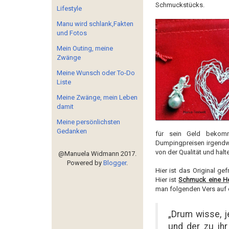
Schmuckstücks.
Lifestyle
Manu wird schlank,Fakten
und Fotos
Mein Outing, meine
Zwänge
Meine Wunsch oder To-Do
Liste
Meine Zwänge, mein Leben
damit
Meine persönlichsten
Gedanken
für sein Geld bekom
Dumpingpreisen irgendw
von der Qualität und halte
@Manuela Widmann 2017.
Powered by
Blogger
.
Hier ist das Original g
Hier ist
Schmuck eine H
man folgenden Vers auf d
„Drum wisse, j
und der zu ihr