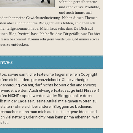
schreibe gern über neue
und innovative Produkte,
und auch immer mal
eder über meine Gewichtsreduzierung. Neben diesen Themen
rfen aber auch nicht die Bloggerevents fehlen, an denen ich
sher teilgenommen habe. Mich freut sehr, dass Du Dich auf
inen Blog "verirrt" hast. Ich hoffe, dass Dir gefällt, was Du hier
 lesen bekommst. Komm sehr gern wieder, es gibt immer etwas
ues zu entdecken.
inweis
tos, sowie sämtliche Texte unterliegen meinem Copyright
ofern nicht anders gekennzeichnet). Ohne vorherige
nehmigung von mir, darf nichts kopiert oder anderweitig
rwendet werden. Auch etwaige Textauszüge (inkl Phrasen)
rfen
NICHT
kopiert werden. Jeder Blogger sollte doch
lbst in der Lage sein, seine Artikel mit eigenen Worten zu
stalten - ohne sich bei anderen Bloggern zu bedienen.
chmachen muss man mich auch nicht, eigene Ideen sind
ch viel netter ;) Oder nicht? Man kann prima erkennen, wer
s tut.