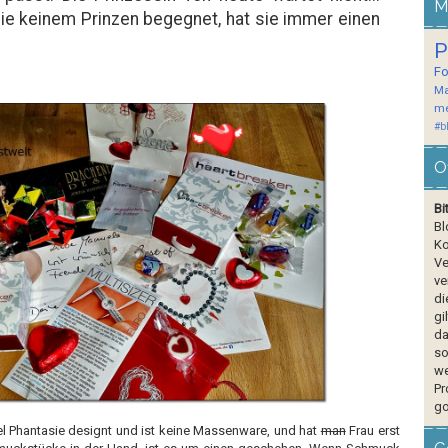
M
ie keinem Prinzen begegnet, hat sie immer einen
P
F
Ma
me
#b
O
Bi
Bl
Ko
Ve
ve
di
gi
da
so
we
Pr
go
el Phantasie designt und ist keine Massenware, und hat
man
Frau erst