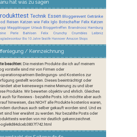
anu hat was zu sagen
rodukttest
Technik
Essen
Bloggerevent
Getränke
ood
Reisen
Katzen wie Felix
Iglo Botschafter
Felix
Katzen
ggi
Maggiblogger
Urlaub
Bloggertreffen
Brandnooz
Hamburg
ine Perle
Bahlsen
Felix Crunchy Crumbles
Leibniz
logladiesontour
Bio
10 Jahre Sealife Hannover
Amazon Shops
ffenlegung / Kennzeichnung
tte beachten:
Die meisten Produkte die ich auf meinem
og vorstelle sind mir von Firmen oder
operationspartnern Bedingungs- und Kostenlos zur
rfügung gestellt worden. Dieses beeinträchtigt oder
rändert aber keineswegs meine Meinung zu und über
ese Produkte. Wir bewerten objektiv und ehrlich. Gleiches
lt auch für Reviews - bezahlte Posts. Ich möchte aber auch
rauf hinweisen, das NICHT alle Produkte kostenlos waren,
ndern durchaus auch selber gekauft worden sind. Und es
rt sind hier erwähnt zu werden. Nur bezahlte Posts oder
odukttests werden von mir deutlich gekennzeichnet.
ogle8d84dceb3837f742.html