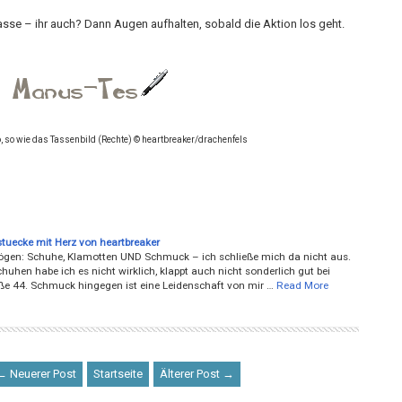
Tasse – ihr auch? Dann Augen aufhalten, sobald die Aktion los geht.
, so wie das Tassenbild (Rechte)
© heartbreaker/drachenfels
uecke mit Herz von heartbreaker
gen: Schuhe, Klamotten UND Schmuck – ich schließe mich da nicht aus.
huhen habe ich es nicht wirklich, klappt auch nicht sonderlich gut bei
e 44. Schmuck hingegen ist eine Leidenschaft von mir …
Read More
← Neuerer Post
Startseite
Älterer Post →