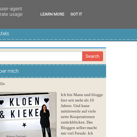
 user-agent
erate usage
LEARN MORE
GOT IT
tels
ber mich
llo
Ich bin Manu und blogge
hier seit mehr als 10
Jahren. Und kann
mittlerweile auf viele
nette Kooperationen
zurückblicken. Das
Bloggen selber macht
mir viel Freude. Ich