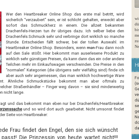
Wer den Heartbreaker Online Shop das erste mal betritt, wird
wi
sicherlich “verzaubert” sein, er ist schlicht gehalten, erweckt aber
dü
sofort das Schmuckherz in einem. Die allzeit bekannten
bi
Drachenfels-Herzen tun ihr übriges dazu. Ich selber liebe den
me
Drachenfels Schmuck sehr und verbringe dort wirklich so manche
zu
Stunde. Entscheiden fällt schwer, bei der tollen Auswahl. im
Ne
Heartbreaker Online Shop. Besonders, wenn
man
Frau dann noch
auf den Sale stößt. Hier bekommt man auserlesene Produkt zu
wirklich sehr günstigen Preisen, da kann dann das ein oder andere
Teilchen mehr im Einkaufswagen verschwinden. Die Preise in den
H
“normalen” Kategorien (die übrigens sehr vielfältig sind) finde ich
aber auch sehr angemessen, das man wirklich hochwertige Ware
Fo
mt. Ähnliche Schmuckstücke bekommt man aber oftmals zu
(s
elcher Straßenhändler – Finger weg davon – sie sind minderwertig
Ge
n nicht lange.
ve
dü
efragt und das bekommt man eben nur bei Drachenfels/Heartbreaker.
se
erzenssache
und so wird dort auch gearbeitet. Nicht umsonst findet
ge
er Seite von Heartbreaker:
Na
do
da
ede Frau findet den Engel, den sie sich wünscht
 passt! Die Prinzessin von heute wartet nicht!!!