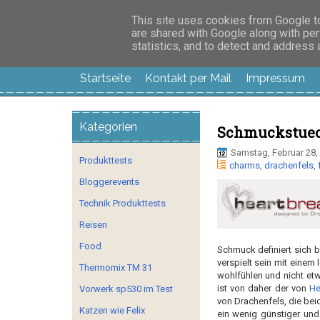
Manus Testwelt, all
This site uses cookies from Google to 
are shared with Google along with per
statistics, and to detect and address
Startseite
Kontakt per Mail
Impressum
Kategorien
Schmuckstueck
Samstag, Februar 28,
Produkttests
charms
,
drachenfels
,
Bloggerevents
Technik Produkttests
Reisen
Food
Schmuck definiert sich b
verspielt sein mit eine
Thermomix TM 31
wohlfühlen und nicht et
ist von daher der von
He
Vorwerk sp530 im Test
von Drachenfels, die be
Katzen wie Felix
ein wenig günstiger und