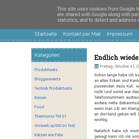
Manus Testwelt, all
This site uses cookies from Google to 
are shared with Google along with per
statistics, and to detect and address
Startseite
Kontakt per Mail
Impressum
Kategorien
Endlich wiede
Freitag, Oktober 31, 
Produkttests
Schon lange habe ich ke
Bloggerevents
an allen Ecken und Kant
passenden dazu Kuli ver
Technik Produkttests
nicht Und somit war dan
Telefonnummern austau
Reisen
andere nette Bekanntsch
Food
wenn man z.B. ein Klein
an die Hand geben will.
Thermomix TM 31
wichtig.
Vorwerk sp530 im Test
Natürlich habe ich mic
Katzen wie Felix
gesagt kann ich mir sol