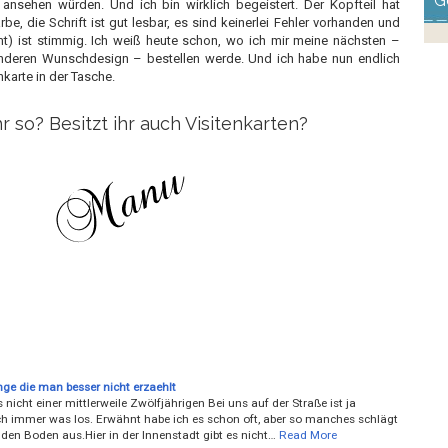
G
ansehen würden. Und ich bin wirklich begeistert. Der Kopfteil hat
, die Schrift ist gut lesbar, es sind keinerlei Fehler vorhanden und
t) ist stimmig. Ich weiß heute schon, wo ich mir meine nächsten –
 anderen Wunschdesign – bestellen werde. Und ich habe nun endlich
nkarte in der Tasche.
r so? Besitzt ihr auch Visitenkarten?
nge die man besser nicht erzaehlt
nicht einer mittlerweile Zwölfjährigen Bei uns auf der Straße ist ja
ch immer was los. Erwähnt habe ich es schon oft, aber so manches schlägt
den Boden aus.Hier in der Innenstadt gibt es nicht…
Read More