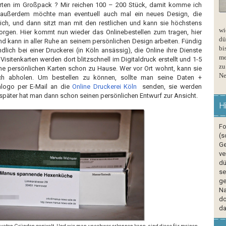
rten im Großpack ? Mir reichen 100 – 200 Stück, damit komme ich
 außerdem möchte man eventuell auch mal ein neues Design, die
ch, und dann sitzt man mit den restlichen und kann sie höchstens
wi
orgen. Hier kommt nun wieder das Onlinebestellen zum tragen, hier
dü
d kann in aller Ruhe an seinem persönlichen Design arbeiten. Fündig
bi
dlich bei einer Druckerei (in Köln ansässig), die Online ihre Dienste
me
isitenkarten werden dort blitzschnell im Digitaldruck erstellt und 1-5
zu
ne persönlichen Karten schon zu Hause. Wer vor Ort wohnt, kann sie
Ne
ich abholen. Um bestellen zu können, sollte man seine Daten +
logo per E-Mail an die
Online Druckerei Köln
senden, sie werden
 später hat man dann schon seinen persönlichen Entwurf zur Ansicht.
H
Fo
(s
Ge
ve
dü
se
ge
Na
do
da