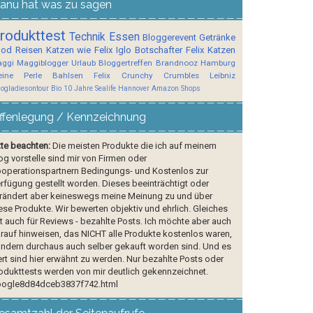
anu hat was zu sagen
rodukttest
Technik
Essen
Bloggerevent
Getränke
ood
Reisen
Katzen wie Felix
Iglo Botschafter
Felix
Katzen
ggi
Maggiblogger
Urlaub
Bloggertreffen
Brandnooz
Hamburg
ine Perle
Bahlsen
Felix Crunchy Crumbles
Leibniz
logladiesontour
Bio
10 Jahre Sealife Hannover
Amazon Shops
ffenlegung / Kennzeichnung
tte beachten:
Die meisten Produkte die ich auf meinem
og vorstelle sind mir von Firmen oder
operationspartnern Bedingungs- und Kostenlos zur
rfügung gestellt worden. Dieses beeinträchtigt oder
rändert aber keineswegs meine Meinung zu und über
ese Produkte. Wir bewerten objektiv und ehrlich. Gleiches
lt auch für Reviews - bezahlte Posts. Ich möchte aber auch
rauf hinweisen, das NICHT alle Produkte kostenlos waren,
ndern durchaus auch selber gekauft worden sind. Und es
rt sind hier erwähnt zu werden. Nur bezahlte Posts oder
odukttests werden von mir deutlich gekennzeichnet.
ogle8d84dceb3837f742.html