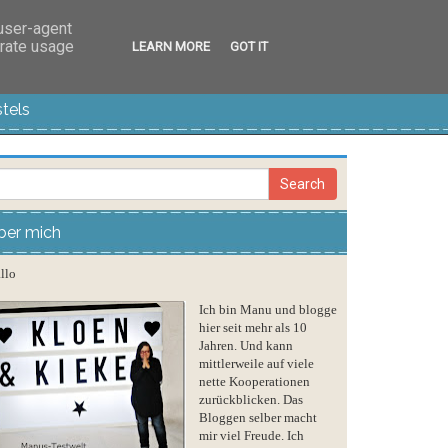
 user-agent
erate usage
LEARN MORE
GOT IT
tels
ber mich
llo
Ich bin Manu und blogge
hier seit mehr als 10
Jahren. Und kann
mittlerweile auf viele
nette Kooperationen
zurückblicken. Das
Bloggen selber macht
mir viel Freude. Ich