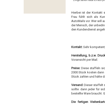
Einige Stellen habe ich aus 
Hierbei ist der Kontakt
Frau fühlt sich als Ku
AutoMails vor. Wer will a
der Mensch, der unbeding
den Kundendienst angeht.
Kontakt:
Sehr kompetent, 
Herstellung,
b.z.w. Druck
Voransicht per Mail.
Preise:
Diese staffeln si
2000 Stück kosten dann 82
Stück zahlen und hätte d
Versand:
Dieser staffelt
sollte dann jeder für si
bestellte Ware braucht. Ge
Die fertigen Visitenkart