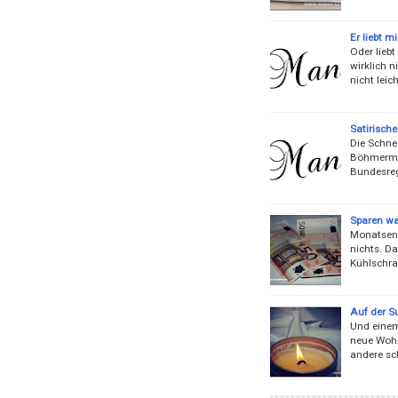
Er liebt m
Oder liebt
wirklich n
nicht leic
Satirisch
Die Schnec
Böhmerman
Bundesreg
Sparen wa
Monatsend
nichts. Da
Kühlschran
Auf der S
Und einem
neue Wohn
andere sc