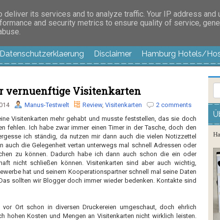
es außer langweilig
deliver its services and to analyze traffic. Your IP address and
formance and security metrics to ensure quality of service, gen
 abuse.
Datenschutzerklaerung
Disclaimer
Hamburg Hotels/Hos
r vernuenftige Visitenkarten
2014
Manus-Testwelt
Review
,
Visitenkarten
2 comments
Ü
ine Visitenkarten mehr gehabt und musste feststellen, das sie doch
en fehlen. Ich habe zwar immer einen Timer in der Tasche, doch den
Ha
gesse ich ständig, da nutzen mir dann auch die vielen Notizzettel
n auch die Gelegenheit vertan unterwegs mal schnell Adressen oder
chen zu können. Dadurch habe ich dann auch schon die ein oder
aft nicht schließen können. Visitenkarten sind aber auch wichtig,
gewerbe hat und seinem Kooperationspartner schnell mal seine Daten
 Das sollten wir Blogger doch immer wieder bedenken. Kontakte sind
h vor Ort schon in diversen Druckereien umgeschaut, doch ehrlich
ch hohen Kosten und Mengen an Visitenkarten nicht wirklich leisten.