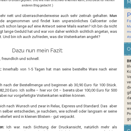
privaten Gründen gepixelt. Und wie man unschwer erkennen kann, sind diese für meinen
M
anderen Blog gedacht :)
P
 sehr nett und überraschenderweise auch sehr zeitnah gehalten.
Man
nde angenommen und findet kein unpersönliches Callcenter oder
F
uch schon lange auf eine Antwort seiner Mails warten? Ich bin da nicht
Ma
t lange Geduld hat und war von daher wirklich sichtlich angetan, was
me
 Und bin ich auch zufrieden, was die Visitenkarten angeht?
#b
O
Dazu nun mein Fazit:
freundlich und schnell.
Bi
Bl
:
Innerhalb von 1-5 Tagen hat man seine bestellte Ware nach einer
Ko
Ve
ve
ch nach der Bestellmenge und beginnen ab 30,90 Euro für 100 Stück.
di
,20 Euro. Ich sollte – hier vor Ort – bereits über 100,00 Euro für 500
gi
abei nur vorgefertigte Visitenkarten wählen können.
da
so
 sich nach Wunsch und zwar in Relax, Express und Standard. Das aber
we
ch selber entscheiden, je nachdem, wie schnell oder langsam er seine
Pr
liefert wird in kleinen Blistern - gut verpackt.
go
en:
Ich war. nach Sichtung der Druckansicht, natürlich mehr als