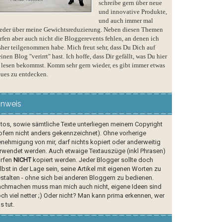
schreibe gern über neue
und innovative Produkte,
und auch immer mal
eder über meine Gewichtsreduzierung. Neben diesen Themen
rfen aber auch nicht die Bloggerevents fehlen, an denen ich
sher teilgenommen habe. Mich freut sehr, dass Du Dich auf
inen Blog "verirrt" hast. Ich hoffe, dass Dir gefällt, was Du hier
 lesen bekommst. Komm sehr gern wieder, es gibt immer etwas
ues zu entdecken.
inweis
tos, sowie sämtliche Texte unterliegen meinem Copyright
ofern nicht anders gekennzeichnet). Ohne vorherige
nehmigung von mir, darf nichts kopiert oder anderweitig
rwendet werden. Auch etwaige Textauszüge (inkl Phrasen)
rfen
NICHT
kopiert werden. Jeder Blogger sollte doch
lbst in der Lage sein, seine Artikel mit eigenen Worten zu
stalten - ohne sich bei anderen Bloggern zu bedienen.
chmachen muss man mich auch nicht, eigene Ideen sind
ch viel netter ;) Oder nicht? Man kann prima erkennen, wer
s tut.