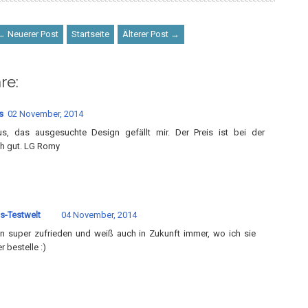
← Neuerer Post
Startseite
Älterer Post →
re:
s
02 November, 2014
s, das ausgesuchte Design gefällt mir. Der Preis ist bei der
h gut. LG Romy
s-Testwelt
04 November, 2014
in super zufrieden und weiß auch in Zukunft immer, wo ich sie
r bestelle :)