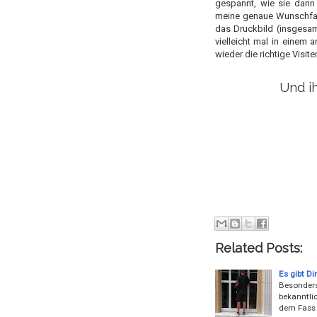
gespannt, wie sie dann 
meine genaue Wunschfarbe
das Druckbild (insgesam
vielleicht mal in einem
wieder die richtige Visite
Und ih
Related Posts:
Es gibt Di
Besonders 
bekanntli
dem Fass 