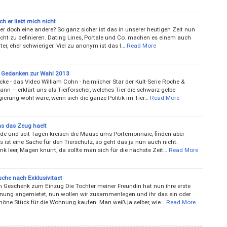
ich er liebt mich nicht
 er doch eine andere? So ganz sicher ist das in unserer heutigen Zeit nun
icht zu definieren. Dating Lines, Portale und Co. machen es einem auch
hter, eher schwieriger. Viel zu anonym ist das I…
Read More
e Gedanken zur Wahl 2013
ke - das Video William Cohn - heimlicher Star der Kult-Serie Roche &
n – erklärt uns als Tierforscher, welches Tier die schwarz-gelbe
ierung wohl wäre, wenn sich die ganze Politik im Tier…
Read More
s das Zeug haelt
e und seit Tagen kreisen die Mäuse ums Portemonnaie, finden aber
s ist eine Sache für den Tierschutz, so geht das ja nun auch nicht.
k leer, Magen knurrt, da sollte man sich für die nächste Zeit…
Read More
uche nach Exklusivitaet
 Geschenk zum Einzug Die Tochter meiner Freundin hat nun ihre erste
ung angemietet, nun wollen wir zusammenlegen und ihr das ­ein oder
höne Stück für die Wohnung kaufen. Man weiß ja selber, wie…
Read More