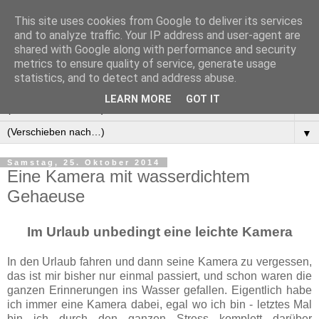
This site uses cookies from Google to deliver its services
Manus Testwelt, alles
and to analyze traffic. Your IP address and user-agent are
shared with Google along with performance and security
außer langweilig
metrics to ensure quality of service, generate usage
statistics, and to detect and address abuse.
LEARN MORE
GOT IT
▼
▼
Samstag, 25. Oktober 2014
Eine Kamera mit wasserdichtem
Gehaeuse
Im Urlaub unbedingt eine leichte Kamera
In den Urlaub fahren und dann seine Kamera zu vergessen,
das ist mir bisher nur einmal passiert, und schon waren die
ganzen Erinnerungen ins Wasser gefallen. Eigentlich habe
ich immer eine Kamera dabei, egal wo ich bin - letztes Mal
bin ich durch den ganzen Stress komplett darüber