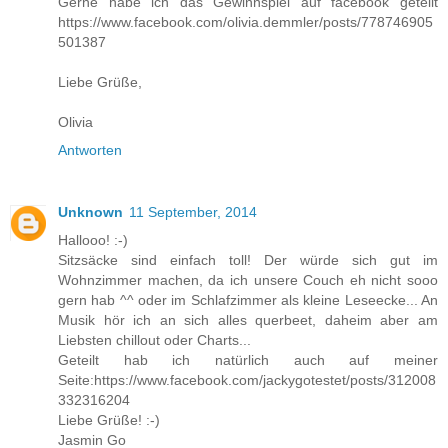
Gerne habe ich das Gewinnspiel auf facebook geteilt
https://www.facebook.com/olivia.demmler/posts/778746905
501387
Liebe Grüße,
Olivia
Antworten
Unknown
11 September, 2014
Hallooo! :-)
Sitzsäcke sind einfach toll! Der würde sich gut im
Wohnzimmer machen, da ich unsere Couch eh nicht sooo
gern hab ^^ oder im Schlafzimmer als kleine Leseecke... An
Musik hör ich an sich alles querbeet, daheim aber am
Liebsten chillout oder Charts...
Geteilt hab ich natürlich auch auf meiner
Seite:https://www.facebook.com/jackygotestet/posts/312008
332316204
Liebe Grüße! :-)
Jasmin Go