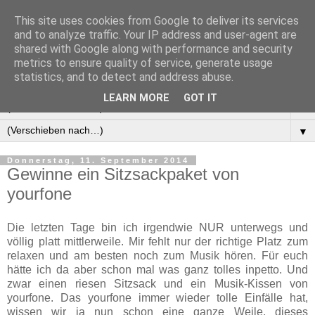
This site uses cookies from Google to deliver its services
Manus Testwelt, alles
and to analyze traffic. Your IP address and user-agent are
shared with Google along with performance and security
außer langweilig
metrics to ensure quality of service, generate usage
statistics, and to detect and address abuse.
LEARN MORE
GOT IT
▼
▼
Donnerstag, 11. September 2014
Gewinne ein Sitzsackpaket von
yourfone
Die letzten Tage bin ich irgendwie NUR unterwegs und
völlig platt mittlerweile. Mir fehlt nur der richtige Platz zum
relaxen und am besten noch zum Musik hören. Für euch
hätte ich da aber schon mal was ganz tolles inpetto. Und
zwar einen riesen Sitzsack und ein Musik-Kissen von
yourfone. Das yourfone immer wieder tolle Einfälle hat,
wissen wir ja nun schon eine ganze Weile, dieses