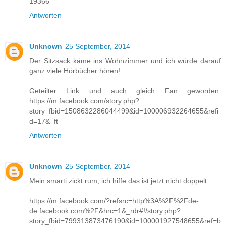
19366
Antworten
Unknown
25 September, 2014
Der Sitzsack käme ins Wohnzimmer und ich würde darauf
ganz viele Hörbücher hören!
Geteilter Link und auch gleich Fan geworden:
https://m.facebook.com/story.php?
story_fbid=1508632286044499&id=100006932264655&refi
d=17&_ft_
Antworten
Unknown
25 September, 2014
Mein smarti zickt rum, ich hiffe das ist jetzt nicht doppelt:
https://m.facebook.com/?refsrc=http%3A%2F%2Fde-
de.facebook.com%2F&hrc=1&_rdr#!/story.php?
story_fbid=799313873476190&id=100001927548655&ref=b