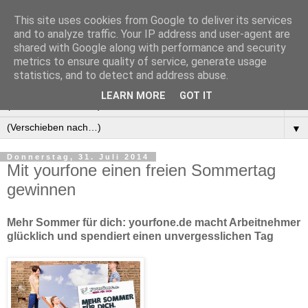
This site uses cookies from Google to deliver its services
Manus Testwelt, alles
and to analyze traffic. Your IP address and user-agent are
shared with Google along with performance and security
außer langweilig
metrics to ensure quality of service, generate usage
statistics, and to detect and address abuse.
LEARN MORE
GOT IT
▼
▼
Donnerstag, 31. Juli 2014
Mit yourfone einen freien Sommertag
gewinnen
Mehr Sommer für dich: yourfone.de macht Arbeitnehmer
glücklich und spendiert einen unvergesslichen Tag