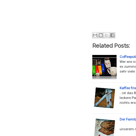
Related Posts:
Coffeepol
Wer wie i
es zuminde
sehr viele
Kaffee fri
…ist das B
leckere Pa
nichts er
Der Family
Von Rus
unserem n