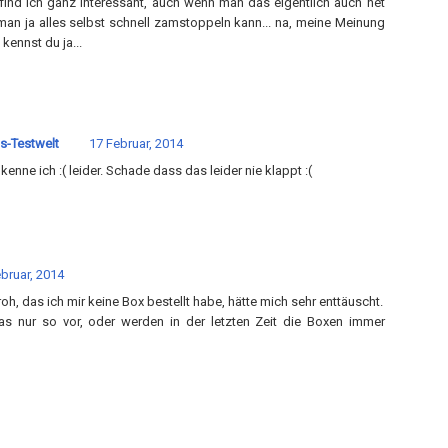
t find ich ganz interessant, auch wenn man das eigentlich auch net
 man ja alles selbst schnell zamstoppeln kann... na, meine Meinung
kennst du ja...
s-Testwelt
17 Februar, 2014
kenne ich :( leider. Schade dass das leider nie klappt :(
bruar, 2014
froh, das ich mir keine Box bestellt habe, hätte mich sehr enttäuscht.
s nur so vor, oder werden in der letzten Zeit die Boxen immer