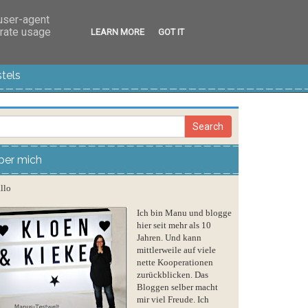
 user-agent
erate usage
LEARN MORE
GOT IT
tels
ber mich
llo
Ich bin Manu und blogge
hier seit mehr als 10
Jahren. Und kann
mittlerweile auf viele
nette Kooperationen
zurückblicken. Das
Bloggen selber macht
mir viel Freude. Ich