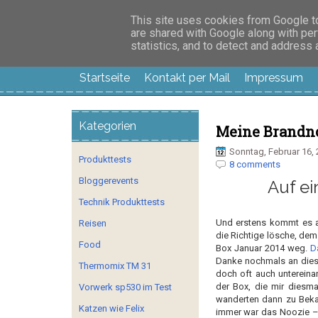
Manus Testwelt, all
This site uses cookies from Google to 
are shared with Google along with per
statistics, and to detect and address
Startseite
Kontakt per Mail
Impressum
Kategorien
Meine Brandno
Sonntag, Februar 16,
Produkttests
8 comments
Bloggerevents
Auf ei
Technik Produkttests
Und erstens kommt es a
Reisen
die Richtige lösche, de
Food
Box Januar 2014 weg.
D
Danke nochmals an dieser
Thermomix TM 31
doch oft auch untereinan
der Box, die mir diesma
Vorwerk sp530 im Test
wanderten dann zu Beka
Katzen wie Felix
immer war das Noozie – 