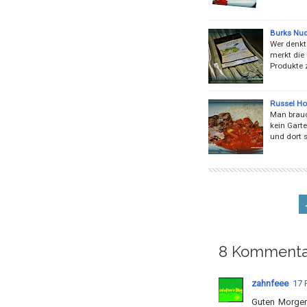
Burks Nude
Wer denkt
merkt die
Produkte 
Russel Ho
Man brauc
kein Gart
und dort 
8 Kommenta
zahnfeee
17 
Guten Morgen,