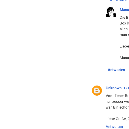
Manu
Die B
Box k
alles
man s
Liebe
Manu
Antworten
Unknown
17 
Von dieser Bo
nur besser wer
war. Bin scho
Liebe Grüße, C
Antworten