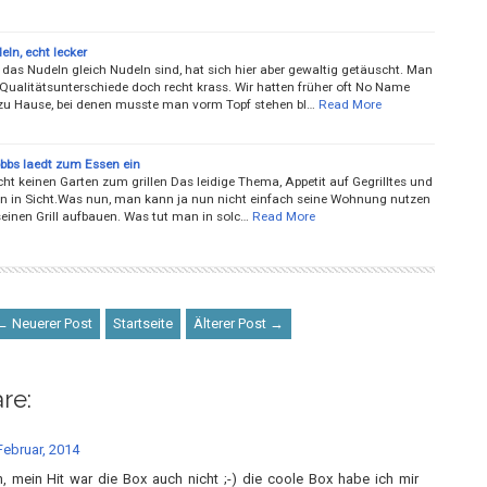
ln, echt lecker
 das Nudeln gleich Nudeln sind, hat sich hier aber gewaltig getäuscht. Man
 Qualitätsunterschiede doch recht krass. Wir hatten früher oft No Name
zu Hause, bei denen musste man vorm Topf stehen bl…
Read More
bbs laedt zum Essen ein
ht keinen Garten zum grillen Das leidige Thema, Appetit auf Gegrilltes und
en in Sicht.Was nun, man kann ja nun nicht einfach seine Wohnung nutzen
seinen Grill aufbauen. Was tut man in solc…
Read More
← Neuerer Post
Startseite
Älterer Post →
re:
Februar, 2014
 mein Hit war die Box auch nicht ;-) die coole Box habe ich mir