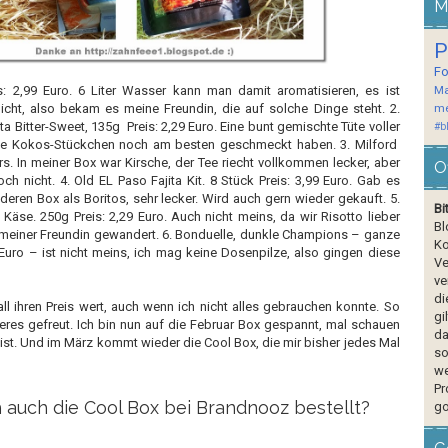
M
P
F
: 2,99 Euro. 6 Liter Wasser kann man damit aromatisieren, es ist
Ma
nicht, also bekam es meine Freundin, die auf solche Dinge steht. 2.
me
 Bitter-Sweet, 135g Preis: 2,29 Euro. Eine bunt gemischte Tüte voller
#b
die Kokos-Stückchen noch am besten geschmeckt haben. 3. Milford
s. In meiner Box war Kirsche, der Tee riecht vollkommen lecker, aber
O
och nicht. 4. Old EL Paso Fajita Kit. 8 Stück Preis: 3,99 Euro. Gab es
nderen Box als Boritos, sehr lecker. Wird auch gern wieder gekauft. 5.
Bi
Käse. 250g Preis: 2,29 Euro. Auch nicht meins, da wir Risotto lieber
Bl
meiner Freundin gewandert. 6. Bonduelle, dunkle Champions – ganze
Ko
Euro – ist nicht meins, ich mag keine Dosenpilze, also gingen diese
Ve
ve
di
ll ihren Preis wert, auch wenn ich nicht alles gebrauchen konnte. So
gi
eres gefreut. Ich bin nun auf die Februar Box gespannt, mal schauen
da
t ist. Und im März kommt wieder die Cool Box, die mir bisher jedes Mal
so
we
Pr
 auch die Cool Box bei Brandnooz bestellt?
go