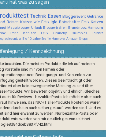
anu hat was zu sagen
rodukttest
Technik
Essen
Bloggerevent
Getränke
ood
Reisen
Katzen wie Felix
Iglo Botschafter
Felix
Katzen
ggi
Maggiblogger
Urlaub
Bloggertreffen
Brandnooz
Hamburg
ine Perle
Bahlsen
Felix Crunchy Crumbles
Leibniz
logladiesontour
Bio
10 Jahre Sealife Hannover
Amazon Shops
ffenlegung / Kennzeichnung
tte beachten:
Die meisten Produkte die ich auf meinem
og vorstelle sind mir von Firmen oder
operationspartnern Bedingungs- und Kostenlos zur
rfügung gestellt worden. Dieses beeinträchtigt oder
rändert aber keineswegs meine Meinung zu und über
ese Produkte. Wir bewerten objektiv und ehrlich. Gleiches
lt auch für Reviews - bezahlte Posts. Ich möchte aber auch
rauf hinweisen, das NICHT alle Produkte kostenlos waren,
ndern durchaus auch selber gekauft worden sind. Und es
rt sind hier erwähnt zu werden. Nur bezahlte Posts oder
odukttests werden von mir deutlich gekennzeichnet.
ogle8d84dceb3837f742.html