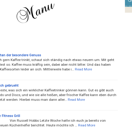
G
itan der besondere Genuss
ch gern Kaffee trinkt, schaut sich ständig nach etwas neuem um. Mit geht
st so. Kaffee muss kräftig sein, dabei aber nicht bitter. Und das haben
 Kaffeesorten leider an sich. Mittlerweile habe i…
Read More
sch gebrueht
este, was sich ein wirklicher Kaffeetrinker gönnen kann. Gut es gibt auch
ds und Discs, und wie sie alle heißen, aber frischer Kaffee kann eben durch
setzt werden. Hierbei muss man dann aller…
Read More
 Fitness Grill
sell Hobbs Letzte Woche hatte ich euch ja bereits von
euen Küchenhelfer berichtet. Heute möchte ich …
Read More