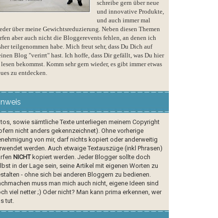
schreibe gern über neue
und innovative Produkte,
und auch immer mal
eder über meine Gewichtsreduzierung. Neben diesen Themen
rfen aber auch nicht die Bloggerevents fehlen, an denen ich
sher teilgenommen habe. Mich freut sehr, dass Du Dich auf
inen Blog "verirrt" hast. Ich hoffe, dass Dir gefällt, was Du hier
 lesen bekommst. Komm sehr gern wieder, es gibt immer etwas
ues zu entdecken.
inweis
tos, sowie sämtliche Texte unterliegen meinem Copyright
ofern nicht anders gekennzeichnet). Ohne vorherige
nehmigung von mir, darf nichts kopiert oder anderweitig
rwendet werden. Auch etwaige Textauszüge (inkl Phrasen)
rfen
NICHT
kopiert werden. Jeder Blogger sollte doch
lbst in der Lage sein, seine Artikel mit eigenen Worten zu
stalten - ohne sich bei anderen Bloggern zu bedienen.
chmachen muss man mich auch nicht, eigene Ideen sind
ch viel netter ;) Oder nicht? Man kann prima erkennen, wer
s tut.