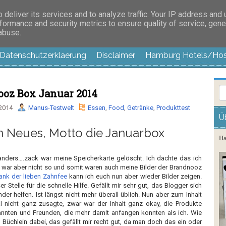
es außer langweilig
deliver its services and to analyze traffic. Your IP address and
formance and security metrics to ensure quality of service, gen
 abuse.
Datenschutzerklaerung
Disclaimer
Hamburg Hotels/Hos
oz Box Januar 2014
 2014
Manus-Testwelt
Essen
,
Food
,
Getränke
,
Produkttest
Ü
n Neues, Motto die Januarbox
Ha
nders….zack war meine Speicherkarte gelöscht. Ich dachte das ich
m war aber nicht so und somit waren auch meine Bilder der Brandnooz
ank der lieben Zahnfee
kann ich euch nun aber wieder Bilder zeigen.
 Stelle für die schnelle Hilfe. Gefällt mir sehr gut, das Blogger sich
der helfen. Ist längst nicht mehr überall üblich. Nun aber zum Inhalt
l nicht ganz zusagte, zwar war der Inhalt ganz okay, die Produkte
nnten und Freunden, die mehr damit anfangen konnten als ich. Wie
Büchlein dabei, das gefällt mir recht gut, da man doch das ein oder