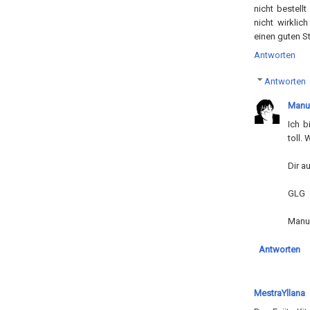
nicht bestell
nicht wirkli
einen guten S
Antworten
Antworten
Manu
Ich b
toll.
Dir a
GLG
Manu
Antworten
MestraYllana