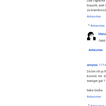
Das Fajita-Ki
braucht, weil
zu brandnooz 
Antworten
Antworten
Manu
Jupp 
Antworten
annyxxx
17 Fe
Da bin ich ja 
Kommt mir da
weniger gut ?
liebe Grüße
Antworten
Antworten