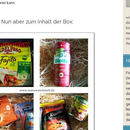
ren kann.
wi
Nun aber zum Inhalt der Box:
dü
bi
me
zu
Ne
H
Fo
(s
Ge
ve
dü
se
ge
Na
do
da