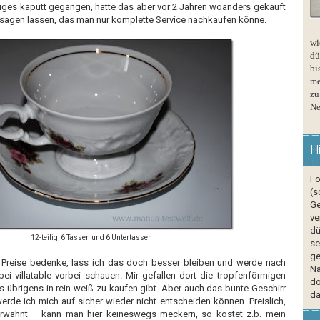
niges kaputt gegangen, hatte das aber vor 2 Jahren woanders gekauft
 sagen lassen, das man nur komplette Service nachkaufen könne.
wi
dü
bi
me
zu
Ne
H
Fo
(s
Ge
ve
dü
12-teilig, 6 Tassen und 6 Untertassen
se
ge
 Preise bedenke, lass ich das doch besser bleiben und werde nach
Na
i villatable vorbei schauen. Mir gefallen dort die tropfenförmigen
do
es übrigens in rein weiß zu kaufen gibt. Aber auch das bunte Geschirr
da
 werde ich mich auf sicher wieder nicht entscheiden können.
Preislich,
 erwähnt – kann man hier keineswegs meckern, so kostet z.b. mein