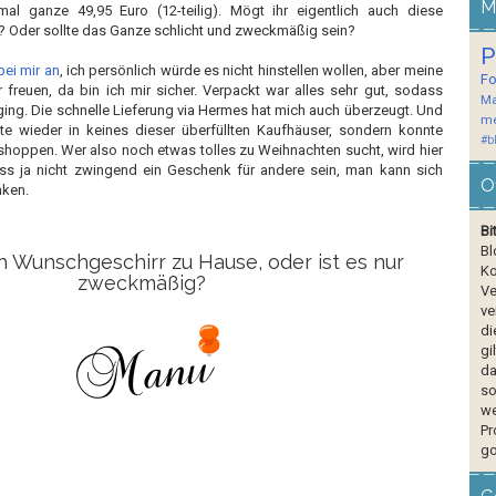
M
mal ganze 49,95 Euro (12-teilig). Mögt ihr eigentlich auch diese
 Oder sollte das Ganze schlicht und zweckmäßig sein?
P
ei mir an
, ich persönlich würde es nicht hinstellen wollen, aber meine
F
 freuen, da bin ich mir sicher. Verpackt war alles sehr gut, sodass
Ma
ging. Die schnelle Lieferung via Hermes hat mich auch überzeugt. Und
me
e wieder in keines dieser überfüllten Kaufhäuser, sondern konnte
#b
shoppen. Wer also noch etwas tolles zu Weihnachten sucht, wird hier
uss ja nicht zwingend ein Geschenk für andere sein, man kann sich
O
nken.
Bi
Bl
h Wunschgeschirr zu Hause, oder ist es nur
Ko
zweckmäßig?
Ve
ve
di
gi
da
so
we
Pr
go