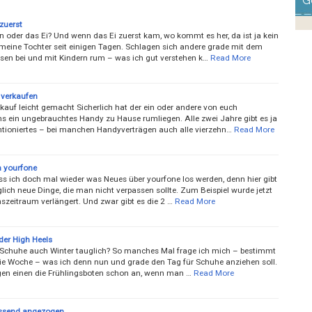
G
zuerst
 oder das Ei? Und wenn das Ei zuerst kam, wo kommt es her, da ist ja kein
meine Tochter seit einigen Tagen. ­Schlagen sich andere grade mit dem
en bei und mit Kindern rum – was ich gut verstehen k…
Read More
s verkaufen
auf leicht gemacht Sicherlich hat der ein oder andere von euch
s ein ungebrauchtes Handy zu Hause rumliegen. Alle zwei Jahre gibt es ja
ntioniertes – bei manchen Handyverträgen auch alle vierzehn…
Read More
 yourfone
s ich doch mal wieder was Neues über ­yourfone los werden, denn hier gibt
glich neue Dinge, die man nicht verpassen sollte. Zum Beispiel wurde jetzt
szeitraum verlängert. Und zwar gibt es die 2 …
Read More
der High Heels
 Schuhe auch Winter tauglich? So manches Mal frage ich mich – bestimmt
die Woche ­– was ich denn nun und grade den Tag für Schuhe anziehen soll.
gen einen die Frühlingsboten schon an, wenn man …
Read More
ssend angezogen