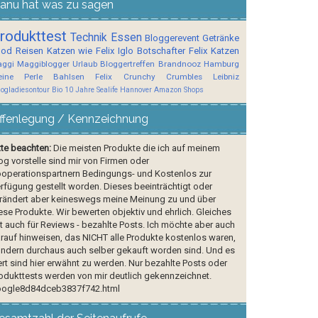
anu hat was zu sagen
rodukttest
Technik
Essen
Bloggerevent
Getränke
ood
Reisen
Katzen wie Felix
Iglo Botschafter
Felix
Katzen
ggi
Maggiblogger
Urlaub
Bloggertreffen
Brandnooz
Hamburg
ine Perle
Bahlsen
Felix Crunchy Crumbles
Leibniz
logladiesontour
Bio
10 Jahre Sealife Hannover
Amazon Shops
ffenlegung / Kennzeichnung
tte beachten:
Die meisten Produkte die ich auf meinem
og vorstelle sind mir von Firmen oder
operationspartnern Bedingungs- und Kostenlos zur
rfügung gestellt worden. Dieses beeinträchtigt oder
rändert aber keineswegs meine Meinung zu und über
ese Produkte. Wir bewerten objektiv und ehrlich. Gleiches
lt auch für Reviews - bezahlte Posts. Ich möchte aber auch
rauf hinweisen, das NICHT alle Produkte kostenlos waren,
ndern durchaus auch selber gekauft worden sind. Und es
rt sind hier erwähnt zu werden. Nur bezahlte Posts oder
odukttests werden von mir deutlich gekennzeichnet.
ogle8d84dceb3837f742.html