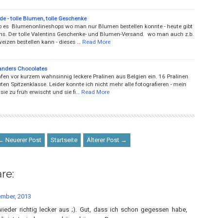
de - tolle Blumen, tolle Geschenke
b es Blumenonlineshops wo man nur Blumen bestellen konnte - heute gibt
ins. Der tolle Valentins Geschenke- und Blumen-Versand. wo man auch z.b.
eizen bestellen kann - dieses …
Read More
landers Chocolates
afen vor kurzem wahnsinnig leckere Pralinen aus Belgien ein. 16 Pralinen
ten Spitzenklasse. Leider konnte ich nicht mehr alle fotografieren - mein
ie zu früh erwischt und sie fi…
Read More
← Neuerer Post
Startseite
Älterer Post →
re:
mber, 2013
wieder richtig lecker aus ;). Gut, dass ich schon gegessen habe,