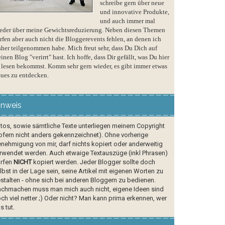
schreibe gern über neue
und innovative Produkte,
und auch immer mal
eder über meine Gewichtsreduzierung. Neben diesen Themen
rfen aber auch nicht die Bloggerevents fehlen, an denen ich
sher teilgenommen habe. Mich freut sehr, dass Du Dich auf
inen Blog "verirrt" hast. Ich hoffe, dass Dir gefällt, was Du hier
 lesen bekommst. Komm sehr gern wieder, es gibt immer etwas
ues zu entdecken.
inweis
tos, sowie sämtliche Texte unterliegen meinem Copyright
ofern nicht anders gekennzeichnet). Ohne vorherige
nehmigung von mir, darf nichts kopiert oder anderweitig
rwendet werden. Auch etwaige Textauszüge (inkl Phrasen)
rfen
NICHT
kopiert werden. Jeder Blogger sollte doch
lbst in der Lage sein, seine Artikel mit eigenen Worten zu
stalten - ohne sich bei anderen Bloggern zu bedienen.
chmachen muss man mich auch nicht, eigene Ideen sind
ch viel netter ;) Oder nicht? Man kann prima erkennen, wer
s tut.