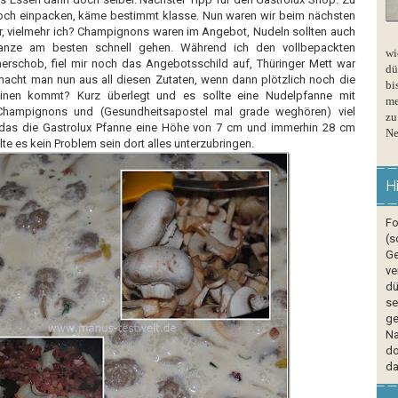
Koch einpacken, käme bestimmt klasse.
Nun waren wir beim nächsten
, vielmehr ich? Champignons waren im Angebot, Nudeln sollten auch
anze am besten schnell gehen. Während ich den vollbepackten
wi
erschob, fiel mir noch das Angebotsschild auf, Thüringer Mett war
dü
cht man nun aus all diesen Zutaten, wenn dann plötzlich noch die
bi
einen kommt? Kurz überlegt und es sollte eine Nudelpfanne mit
me
Champignons und (Gesundheitsapostel mal grade weghören) viel
zu
das die Gastrolux Pfanne eine Höhe von 7 cm und immerhin 28 cm
Ne
te es kein Problem sein dort alles unterzubringen.
H
Fo
(s
Ge
ve
dü
se
ge
Na
do
da