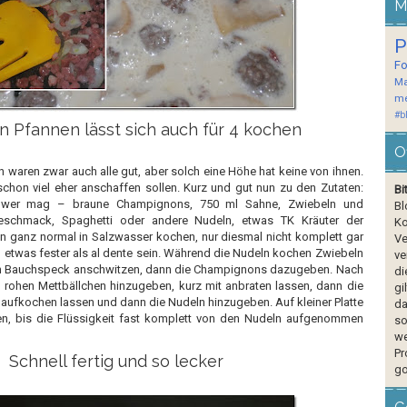
M
P
F
Ma
me
#b
n Pfannen lässt sich auch für 4 kochen
O
 waren zwar auch alle gut, aber solch eine Höhe hat keine von ihnen.
chon viel eher anschaffen sollen. Kurz und gut nun zu den Zutaten:
Bi
 wer mag – braune Champignons, 750 ml Sahne, Zwiebeln und
Bl
schmack, Spaghetti oder andere Nudeln, etwas TK Kräuter der
Ko
ln ganz normal in Salzwasser kochen, nur diesmal nicht komplett gar
Ve
en etwas fester als al dente sein. Während die Nudeln kochen Zwiebeln
ve
en Bauchspeck anschwitzen, dann die Champignons dazugeben.
Nach
di
 rohen Mettbällchen hinzugeben, kurz mit anbraten lassen, dann die
gi
aufkochen lassen und dann die Nudeln hinzugeben. Auf kleiner Platte
da
en, bis die Flüssigkeit fast komplett von den Nudeln aufgenommen
so
we
Pr
Schnell fertig und so lecker
go