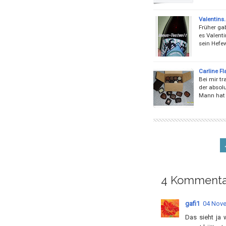
Valentins.
Früher ga
es Valent
sein Hefew
Carline F
Bei mir tr
der absolu
Mann hat s
4 Kommenta
gafi1
04 Nove
Das sieht ja 