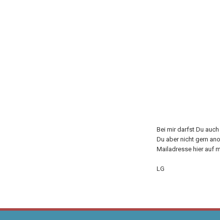
Bei mir darfst Du auc
Du aber nicht gern an
Mailadresse hier auf m
LG