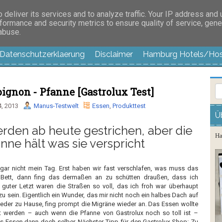
es außer langweilig
deliver its services and to analyze traffic. Your IP address and
formance and security metrics to ensure quality of service, gen
 abuse.
Datenschutzerklaerung
Disclaimer
Hamburg Hotels/Hos
ignon - Pfanne [Gastrolux Test]
, 2013
Manus-Testwelt
Essen
,
Produkttest
Ü
den ab heute gestrichen, aber die
Ha
nne hält was sie verspricht
gar nicht mein Tag. Erst haben wir fast verschlafen, was muss das
Bett, dann fing das dermaßen an zu schütten draußen, dass ich
guter Letzt waren die Straßen so voll, das ich froh ­war überhaupt
sein. Eigentlich ein Wunder, das mir nicht noch ein halbes Dach auf
ieder zu Hause, fing prompt die Migräne wieder an. Das Essen wollte
 werden – auch wenn die Pfanne von Gastrolux noch so toll ist –
 Essen dann doch selber. Nächster Tipp für den Gastrolux Shop: Zu