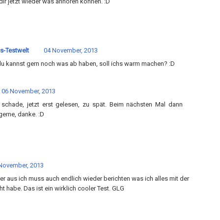
dir jetzt wieder was anhören können. :D
s-Testwelt
04 November, 2013
u kannst gern noch was ab haben, soll ichs warm machen? :D
06 November, 2013
schade, jetzt erst gelesen, zu spät. Beim nächsten Mal dann
gerne, danke. :D
November, 2013
er aus ich muss auch endlich wieder berichten was ich alles mit der
 habe. Das ist ein wirklich cooler Test. GLG