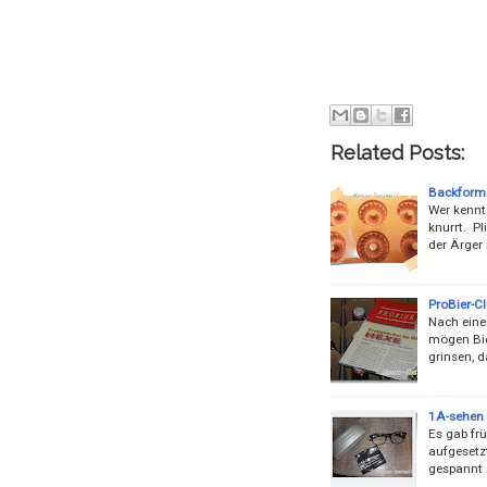
Related Posts:
Backforme
Wer kennt 
knurrt. Pl
der Ärger 
ProBier-Cl
Nach einer
mögen Bier
grinsen, d
1A-sehen 
Es gab frü
aufgesetzt
gespannt a