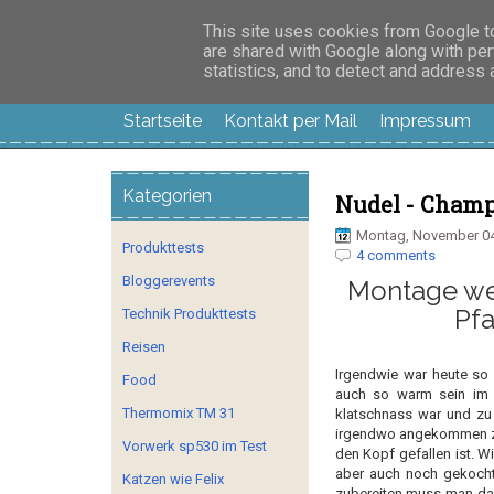
Manus Testwelt, all
This site uses cookies from Google to 
are shared with Google along with per
statistics, and to detect and address
Startseite
Kontakt per Mail
Impressum
Kategorien
Nudel - Champ
Montag, November 04
Produkttests
4 comments
Bloggerevents
Montage wer
Pfa
Technik Produkttests
Reisen
Irgendwie war heute so 
Food
auch so warm sein im 
Thermomix TM 31
klatschnass war und zu 
irgendwo angekommen zu 
Vorwerk sp530 im Test
den Kopf gefallen ist. W
aber auch noch gekocht
Katzen wie Felix
zubereiten muss man das