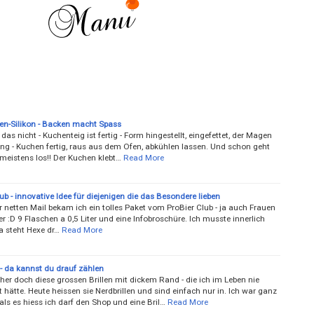
n-Silikon - Backen macht Spass
das nicht - Kuchenteig ist fertig - Form hingestellt, eingefettet, der Magen
ing - Kuchen fertig, raus aus dem Ofen, abkühlen lassen. Und schon geht
meistens los!! Der Kuchen klebt…
Read More
ub - innovative Idee für diejenigen die das Besondere lieben
 netten Mail bekam ich ein tolles Paket vom ProBier Club - ja auch Frauen
 :D 9 Flaschen a 0,5 Liter und eine Infobroschüre. Ich musste innerlich
a steht Hexe dr…
Read More
- da kannst du drauf zählen
her doch diese grossen Brillen mit dickem Rand - die ich im Leben nie
 hätte. Heute heissen sie Nerdbrillen und sind einfach nur in. Ich war ganz
ls es hiess ich darf den Shop und eine Bril…
Read More