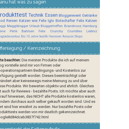
anu hat was zu sagen
rodukttest
Technik
Essen
Bloggerevent
Getränke
ood
Reisen
Katzen wie Felix
Iglo Botschafter
Felix
Katzen
ggi
Maggiblogger
Urlaub
Bloggertreffen
Brandnooz
Hamburg
ine Perle
Bahlsen
Felix Crunchy Crumbles
Leibniz
logladiesontour
Bio
10 Jahre Sealife Hannover
Amazon Shops
ffenlegung / Kennzeichnung
tte beachten:
Die meisten Produkte die ich auf meinem
og vorstelle sind mir von Firmen oder
operationspartnern Bedingungs- und Kostenlos zur
rfügung gestellt worden. Dieses beeinträchtigt oder
rändert aber keineswegs meine Meinung zu und über
ese Produkte. Wir bewerten objektiv und ehrlich. Gleiches
lt auch für Reviews - bezahlte Posts. Ich möchte aber auch
rauf hinweisen, das NICHT alle Produkte kostenlos waren,
ndern durchaus auch selber gekauft worden sind. Und es
rt sind hier erwähnt zu werden. Nur bezahlte Posts oder
odukttests werden von mir deutlich gekennzeichnet.
ogle8d84dceb3837f742.html