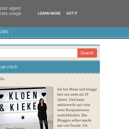
 user-agent
erate usage
LEARN MORE
GOT IT
tels
ber mich
llo
Ich bin Manu und blogge
hier seit mehr als 10
Jahren. Und kann
mittlerweile auf viele
nette Kooperationen
zurückblicken. Das
Bloggen selber macht
mir viel Freude. Ich