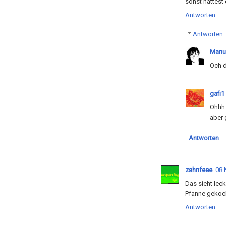
sonst hättest 
Antworten
Antworten
Manu
Och d
gafi1
Ohhh 
aber 
Antworten
zahnfeee
08 
Das sieht leck
Pfanne gekocht
Antworten