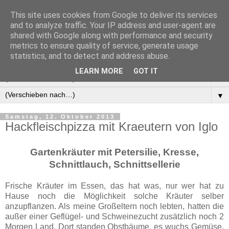
This site uses cookies from Google to deliver its services
Manus Testwelt, alles
and to analyze traffic. Your IP address and user-agent are
shared with Google along with performance and security
außer langweilig
metrics to ensure quality of service, generate usage
statistics, and to detect and address abuse.
LEARN MORE
GOT IT
▼
▼
Samstag, 12. Oktober 2013
Hackfleischpizza mit Kraeutern von Iglo
Gartenkräuter mit Petersilie, Kresse,
Schnittlauch, Schnittsellerie
Frische Kräuter im Essen, das hat was, nur wer hat zu
Hause noch die Möglichkeit solche Kräuter selber
anzupflanzen. Als meine Großeltern noch lebten, hatten die
außer einer Geflügel- und Schweinezucht zusätzlich noch 2
Morgen Land. Dort standen Obstbäume, es wuchs Gemüse,