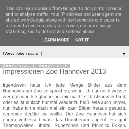
This site uses cookies from Google to deliver its services
Manus Testwelt, alles
and to analyze traffic. Your IP address and user-agent are
shared with Google along with performance and security
außer langweilig
metrics to ensure quality of service, generate usage
statistics, and to detect and address abuse.
LEARN MORE
GOT IT
▼
▼
Donnerstag, 1. August 2013
Impressionen Zoo Hannover 2013
Irgendwem hatte ich jede Menge Bilder aus dem
Hannoveraner Zoo versprochen, wenn ich nur noch wüsste
wer das war. Ich glaube bei mir macht sich Alzheimer breit,
oder es ist einfach nur mal wieder zu heiß. Wie auch immer,
nun habe ich einfach mal ein paar Bilder heraus gesucht,
derjenige der/die sie wollte. Der Zoo Hannover hat sich
enorm verbessert was das Drumherum angeht. Es gibt
Themenwelten, überall Ruhezonen und Picknick Ecken.