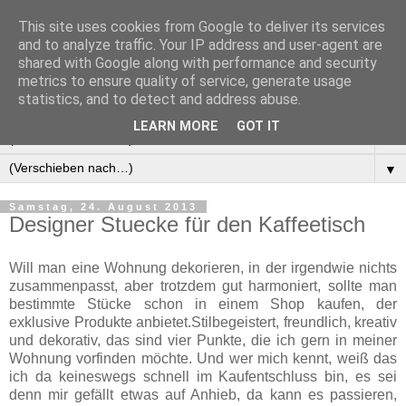
This site uses cookies from Google to deliver its services
Manus Testwelt, alles
and to analyze traffic. Your IP address and user-agent are
shared with Google along with performance and security
außer langweilig
metrics to ensure quality of service, generate usage
statistics, and to detect and address abuse.
LEARN MORE
GOT IT
▼
▼
Samstag, 24. August 2013
Designer Stuecke für den Kaffeetisch
Will man eine Wohnung dekorieren, in der irgendwie nichts
zusammenpasst, aber trotzdem gut harmoniert, sollte man
bestimmte Stücke schon in einem Shop kaufen, der
exklusive Produkte anbietet.Stilbegeistert, freundlich, kreativ
und dekorativ, das sind vier Punkte, die ich gern in meiner
Wohnung vorfinden möchte. Und wer mich kennt, weiß das
ich da keineswegs schnell im Kaufentschluss bin, es sei
denn mir gefällt etwas auf Anhieb, da kann es passieren,