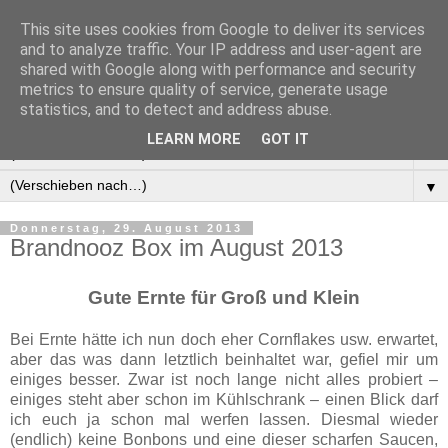
This site uses cookies from Google to deliver its services
Manus Testwelt, alles
and to analyze traffic. Your IP address and user-agent are
shared with Google along with performance and security
außer langweilig
metrics to ensure quality of service, generate usage
statistics, and to detect and address abuse.
LEARN MORE
GOT IT
▼
▼
Donnerstag, 29. August 2013
Brandnooz Box im August 2013
Gute Ernte für Groß und Klein
Bei Ernte hätte ich nun doch eher Cornflakes usw. erwartet,
aber das was dann letztlich beinhaltet war, gefiel mir um
einiges besser. Zwar ist noch lange nicht alles probiert –
einiges steht aber schon im Kühlschrank – einen Blick darf
ich euch ja schon mal werfen lassen. Diesmal wieder
(endlich) keine Bonbons und eine dieser scharfen Saucen,