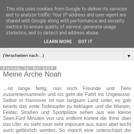
This site uses cookies from Google to deliver its services
Manus Testwelt, alles
and to analyze traffic. Your IP address and user-agent are
shared with Google along with performance and security
außer langweilig
metrics to ensure quality of service, generate usage
statistics, and to detect and address abuse.
LEARN MORE
GOT IT
▼
▼
Freitag, 31. Mai 2013
Meine Arche Noah
…ist lange fertig, nun noch Freunde und Tiere
zusammensammeln und los geht die Fahrt ins Ungewisse.
Selbst in Hannover ist nun langsam Land unter, es gab
bereits das erste Todesopfer zu beklagen und die Wiesen,
Felder, Straßen und Sportplätze sehen aus wie kleine
Seen.Fünf Minuten von uns entfernt kommt die Ihme über
das Ufer, es sieht zwar sehr imposant aus, kann aber leicht
auch gefährlich werden. So manch eine unterschätzt die