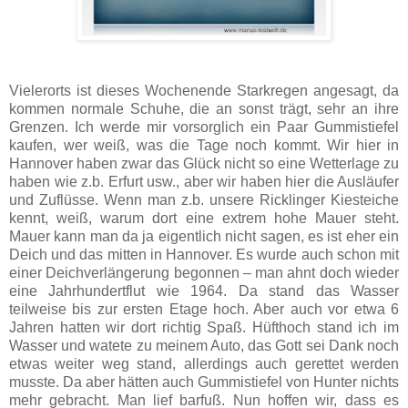
Vielerorts ist dieses Wochenende Starkregen angesagt, da
kommen normale
Schuhe
, die an sonst trägt, sehr an ihre
Grenzen. Ich werde mir vorsorglich ein Paar Gummistiefel
kaufen, wer weiß, was die Tage noch kommt. Wir hier in
Hannover haben zwar das Glück nicht so eine Wetterlage zu
haben wie z.b. Erfurt usw., aber wir haben hier die Ausläufer
und Zuflüsse. Wenn man z.b. unsere Ricklinger Kiesteiche
kennt, weiß, warum dort eine extrem hohe Mauer steht.
Mauer kann man da ja eigentlich nicht sagen, es ist eher ein
Deich und das mitten in Hannover. Es wurde auch schon mit
einer Deichverlängerung begonnen – man ahnt doch wieder
eine Jahrhundertflut wie 1964. Da stand das Wasser
teilweise bis zur ersten Etage hoch. Aber auch vor etwa 6
Jahren hatten wir dort richtig Spaß. Hüfthoch stand ich im
Wasser und watete zu meinem Auto, das Gott sei Dank noch
etwas weiter weg stand, allerdings auch gerettet werden
musste. Da aber hätten auch Gummistiefel von
Hunter
nichts
mehr gebracht. Man lief barfuß. Nun hoffen wir, dass es