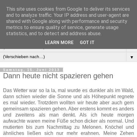
This site uses cookies from Google to deliver its services
Manus Testwelt, alles
and to analyze traffic. Your IP address and user-agent are
shared with Google along with performance and security
außer langweilig
metrics to ensure quality of service, generate usage
statistics, and to detect and address abuse.
LEARN MORE
GOT IT
▼
▼
Samstag, 15. Juni 2013
Dann heute nicht spazieren gehen
Das Wetter war so la la, mal wurde es dunkler als im Wald,
dann schien wieder die Sonne und als Höhepunkt regnete
es mal wieder. Trotzdem wollten wir heute aber auch gern
gemeinsam spazieren gehen. Aber erstens kommt es anders
und zweitens als man denkt. Als ich heute morgen
aufwachte waren meine Füße schon dicker als normal. Und
mutierten bis zum Nachmittag zu Melonen. Knöchel und
ähnliches ließen sich nur mehr erahnen. Meine Zehen