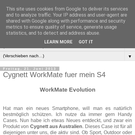
This site uses cookies from Google to deliver its services
Manus Testwelt, alles
and to analyze traffic. Your IP address and user-agent are
shared with Google along with performance and security
außer langweilig
metrics to ensure quality of service, generate usage
statistics, and to detect and address abuse.
LEARN MORE
GOT IT
▼
▼
Freitag, 21. Juni 2013
Cygnett WorkMate fuer mein S4
WorkMate Evolution
Hat man ein neues Smartphone, will man es natürlich
bestmöglich schützen. Ich nutze da immer gern Handy
Cases. Nun habe ich etwas Neues entdeckt, und zwar ein
Produkt von
Cygnett aus Australien
. Dieses Case ist für all
diejenigen unter uns, die aktiv sind. Ob Sport, ­Outdoor oder