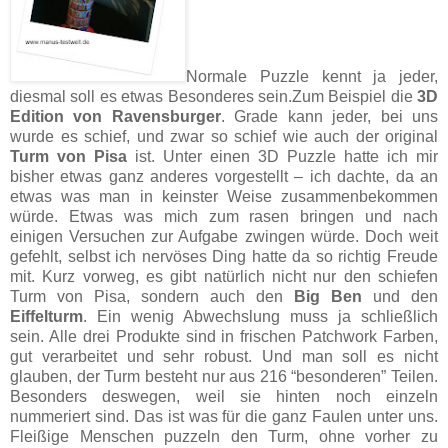
Normale Puzzle kennt ja jeder,
diesmal soll es etwas Besonderes sein.Zum Beispiel die ­
3D
Edition von Ravensburger
. Grade kann jeder, bei uns
wurde es schief, und zwar so schief wie auch der original
Turm von Pisa
ist. Unter einen 3D Puzzle hatte ich mir
bisher etwas ganz anderes vorgestellt – ich dachte, da an
etwas was man in keinster Weise zusammenbekommen
würde. Etwas was mich zum rasen bringen und nach
einigen Versuchen zur Aufgabe zwingen würde. Doch weit
gefehlt, selbst ich nervöses Ding hatte da so richtig Freude
mit. Kurz vorweg, es gibt natürlich nicht nur den schiefen
Turm von Pisa, sondern auch den
Big Ben
und den
Eiffelturm
. Ein wenig Abwechslung muss ja schließlich
sein. Alle drei Produkte sind in frischen Patchwork Farben,
gut verarbeitet und sehr robust. Und man soll es nicht
glauben, der Turm besteht nur aus 216 “besonderen” Teilen.
Besonders deswegen, weil sie hinten noch einzeln
nummeriert sind. Das ist was für die ganz Faulen unter uns.
Fleißige Menschen puzzeln den Turm, ohne vorher zu