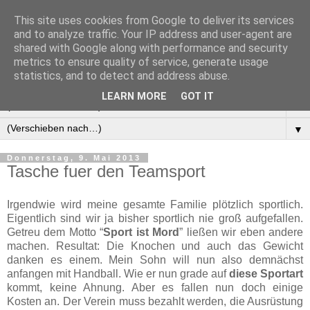
This site uses cookies from Google to deliver its services
Manus Testwelt, alles
and to analyze traffic. Your IP address and user-agent are
shared with Google along with performance and security
außer langweilig
metrics to ensure quality of service, generate usage
statistics, and to detect and address abuse.
LEARN MORE
GOT IT
▼
▼
Donnerstag, 9. Mai 2013
Tasche fuer den Teamsport
Irgendwie wird meine gesamte Familie plötzlich sportlich.
Eigentlich sind wir ja bisher sportlich nie groß aufgefallen.
Getreu dem Motto “
Sport ist Mord
” ließen wir eben andere
machen. Resultat: Die Knochen und auch das Gewicht
danken es einem. Mein Sohn will nun also demnächst
anfangen mit Handball. Wie er nun grade auf
diese Sportart
kommt, keine Ahnung. Aber es fallen nun doch einige
Kosten an. Der Verein muss bezahlt werden, die Ausrüstung