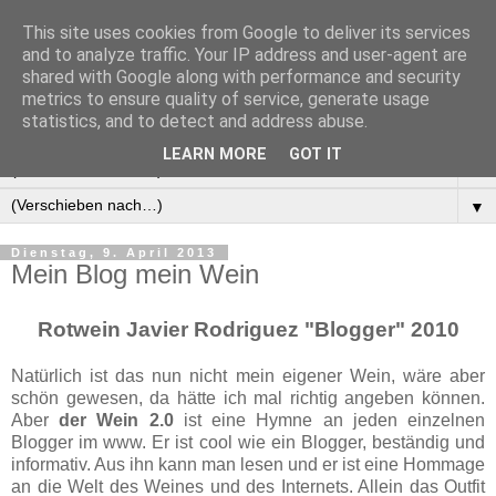
This site uses cookies from Google to deliver its services
Manus Testwelt, alles
and to analyze traffic. Your IP address and user-agent are
shared with Google along with performance and security
außer langweilig
metrics to ensure quality of service, generate usage
statistics, and to detect and address abuse.
LEARN MORE
GOT IT
▼
▼
Dienstag, 9. April 2013
Mein Blog mein Wein
Rotwein Javier Rodriguez "Blogger" 2010
Natürlich ist das nun nicht mein eigener Wein, wäre aber
schön gewesen, da hätte ich mal richtig angeben können.
Aber
der Wein 2.0
ist eine Hymne an jeden einzelnen
Blogger im ­www. Er ist cool wie ein Blogger, beständig und
informativ. Aus ihn kann man lesen und er ist eine Hommage
an die Welt des Weines und des Internets. Allein das Outfit