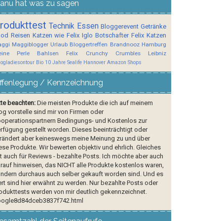
anu hat was zu sagen
rodukttest
Technik
Essen
Bloggerevent
Getränke
ood
Reisen
Katzen wie Felix
Iglo Botschafter
Felix
Katzen
ggi
Maggiblogger
Urlaub
Bloggertreffen
Brandnooz
Hamburg
ine Perle
Bahlsen
Felix Crunchy Crumbles
Leibniz
logladiesontour
Bio
10 Jahre Sealife Hannover
Amazon Shops
ffenlegung / Kennzeichnung
tte beachten:
Die meisten Produkte die ich auf meinem
og vorstelle sind mir von Firmen oder
operationspartnern Bedingungs- und Kostenlos zur
rfügung gestellt worden. Dieses beeinträchtigt oder
rändert aber keineswegs meine Meinung zu und über
ese Produkte. Wir bewerten objektiv und ehrlich. Gleiches
lt auch für Reviews - bezahlte Posts. Ich möchte aber auch
rauf hinweisen, das NICHT alle Produkte kostenlos waren,
ndern durchaus auch selber gekauft worden sind. Und es
rt sind hier erwähnt zu werden. Nur bezahlte Posts oder
odukttests werden von mir deutlich gekennzeichnet.
ogle8d84dceb3837f742.html