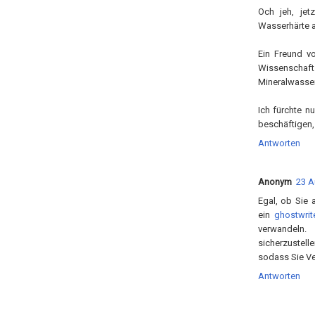
Och jeh, jet
Wasserhärte an
Ein Freund v
Wissenscha
Mineralwasserf
Ich fürchte n
beschäftigen,
Antworten
Anonym
23 A
Egal, ob Sie 
ein
ghostwri
verwandeln.
sicherzustell
sodass Sie Ve
Antworten