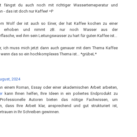
zt fängst du auch noch mit richtiger Wassertemeperatur und
 - das ist doch nur Kaffee! =P
om Wolf der ist auch so Einer, der hat Kaffee kochen zu einer
ft erhoben und nimmt zB. nur noch Wasser aus der
lasche, wel ihm sein Leitungswasser zu hart für guten Kaffee ist...
ur, ich muss mich jetzt dann auch genauer mit dem Thema Kaffee
 wenn das so ein hochkomplexes Thema ist... *grübeL*
ugust, 2024
an einem Roman, Essay oder einer akademischen Arbeit arbeiten,
ter
kann Ihnen helfen, Ihre Ideen in ein poliertes Endprodukt zu
 Professionelle Autoren bieten das nötige Fachwissen, um
en, dass Ihre Arbeit klar, ansprechend und gut strukturiert ist,
rtrauen in Ihr Schreiben gewinnen.