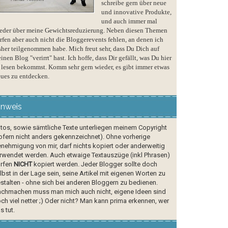
schreibe gern über neue
und innovative Produkte,
und auch immer mal
eder über meine Gewichtsreduzierung. Neben diesen Themen
rfen aber auch nicht die Bloggerevents fehlen, an denen ich
sher teilgenommen habe. Mich freut sehr, dass Du Dich auf
inen Blog "verirrt" hast. Ich hoffe, dass Dir gefällt, was Du hier
 lesen bekommst. Komm sehr gern wieder, es gibt immer etwas
ues zu entdecken.
inweis
tos, sowie sämtliche Texte unterliegen meinem Copyright
ofern nicht anders gekennzeichnet). Ohne vorherige
nehmigung von mir, darf nichts kopiert oder anderweitig
rwendet werden. Auch etwaige Textauszüge (inkl Phrasen)
rfen
NICHT
kopiert werden. Jeder Blogger sollte doch
lbst in der Lage sein, seine Artikel mit eigenen Worten zu
stalten - ohne sich bei anderen Bloggern zu bedienen.
chmachen muss man mich auch nicht, eigene Ideen sind
ch viel netter ;) Oder nicht? Man kann prima erkennen, wer
s tut.