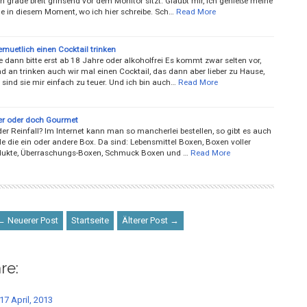
 grade breit grinsend vor dem Monitor sitzt. Glaubt mir, ich genieße meine
de in diesem Moment, wo ich hier schreibe. Sch…
Read More
muetlich einen Cocktail trinken
 dann bitte erst ab 18 Jahre oder alkoholfrei Es kommt zwar selten vor,
d an trinken auch wir mal einen Cocktail, das dann aber lieber zu Hause,
sind sie mir einfach zu teuer. Und ich bin auch…
Read More
r oder doch Gourmet
r Reinfall? Im Internet kann man so mancherlei bestellen, so gibt es auch
le die ein oder andere Box. Da sind: Lebensmittel Boxen, Boxen voller
dukte, ­Überraschungs-Boxen, Schmuck Boxen und …
Read More
← Neuerer Post
Startseite
Älterer Post →
re:
17 April, 2013