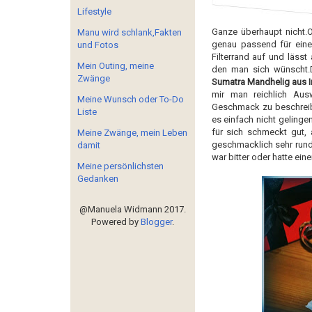
Lifestyle
Ganze überhaupt nicht.O
Manu wird schlank,Fakten
genau passend für eine
und Fotos
Filterrand auf und läss
Mein Outing, meine
den man sich wünscht.
Zwänge
Sumatra Mandhelig aus 
mir man reichlich Aus
Meine Wunsch oder To-Do
Geschmack zu beschreiben
Liste
es einfach nicht gelingen
für sich schmeckt gut, 
Meine Zwänge, mein Leben
geschmacklich sehr rund
damit
war bitter oder hatte e
Meine persönlichsten
Gedanken
@Manuela Widmann 2017.
Powered by
Blogger
.