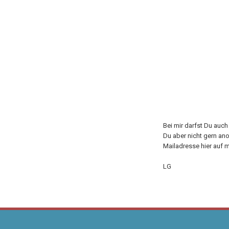
Bei mir darfst Du auc
Du aber nicht gern an
Mailadresse hier auf m
LG