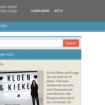
 user-agent
erate usage
LEARN MORE
GOT IT
tels
ber mich
llo
Ich bin Manu und blogge
hier seit mehr als 10
Jahren. Und kann
mittlerweile auf viele
nette Kooperationen
zurückblicken. Das
Bloggen selber macht
mir viel Freude. Ich