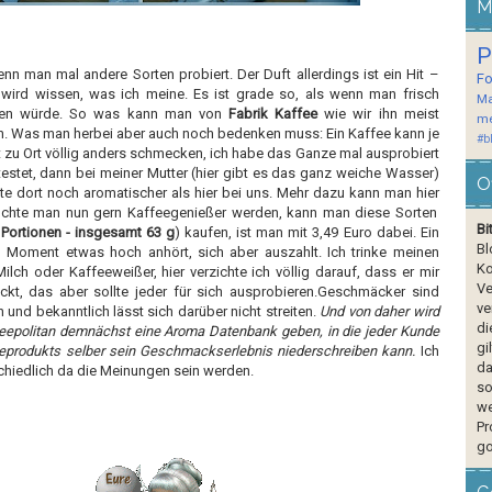
M
P
n man mal andere Sorten probiert. Der Duft allerdings ist ein Hit –
F
wird wissen, was ich meine. Es ist grade so, als wenn man frisch
Ma
hlen würde. So was kann man von
Fabrik Kaffee
wie wir ihn meist
me
en. Was man herbei aber auch noch bedenken muss: Ein Kaffee kann je
#b
 zu Ort völlig anders schmecken, ich habe das Ganze mal ausprobiert
estet, dann bei meiner Mutter (hier gibt es das ganz weiche Wasser)
O
e dort noch aromatischer als hier bei uns. Mehr dazu kann man
hier
chte man nun gern Kaffeegenießer werden, kann man diese Sorten
Bi
9 Portionen - insgesamt 63 g
) kaufen, ist man mit 3,49 Euro dabei. Ein
Bl
en Moment etwas hoch anhört, sich aber auszahlt. Ich trinke meinen
Ko
Milch oder Kaffeeweißer, hier verzichte ich völlig darauf, dass er mir
Ve
ckt, das aber sollte jeder für sich ausprobieren.Geschmäcker sind
ve
 und bekanntlich lässt sich darüber nicht streiten.
Und von daher wird
di
feepolitan demnächst eine Aroma Datenbank geben, in die jeder Kunde
gi
eeprodukts selber sein Geschmackserlebnis niederschreiben kann.
Ich
da
chiedlich da die Meinungen sein werden.
so
we
Pr
go