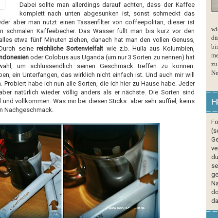
Dabei sollte man allerdings darauf achten, dass der Kaffee
komplett nach unten abgesunken ist, sonst schmeckt das
der aber man nutzt einen Tassenfilter von coffeepolitan, dieser ist
wi
n schmalen Kaffeebecher. Das Wasser füllt man bis kurz vor den
dü
t alles etwa fünf Minuten ziehen, danach hat man den vollen Genuss,
bi
Durch seine
reichliche Sortenvielfalt
wie z.b. Huila aus Kolumbien,
me
Indonesien
oder Colobus aus Uganda (um nur 3 Sorten zu nennen) hat
zu
wahl, um schlussendlich seinen Geschmack treffen zu können.
Ne
, ein Unterfangen, das wirklich nicht einfach ist. Und auch mir will
. Probiert habe ich nun alle Sorten, die ich hier zu Hause habe. Jeder
aber natürlich wieder völlig anders als er nächste. Die Sorten sind
 und vollkommen. Was mir bei diesen Sticks aber sehr auffiel, keins
H
inen Nachgeschmack.
Fo
(s
Ge
ve
dü
se
ge
Na
do
da