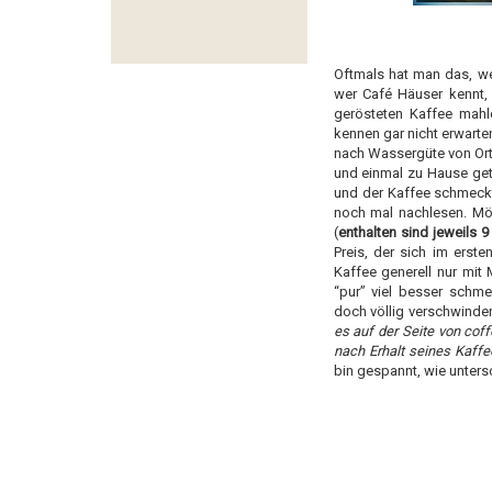
Oftmals hat man das, wen
wer Café Häuser kennt, 
gerösteten Kaffee ma
kennen gar nicht erwart
nach Wassergüte von Ort
und einmal zu Hause get
und der Kaffee schmeckt
noch mal nachlesen. Mö
(
enthalten sind jeweils 
Preis, der sich im erst
Kaffee generell nur mit 
“pur” viel besser schme
doch völlig verschwinden
es auf der Seite von cof
nach Erhalt seines Kaff
bin gespannt, wie unters