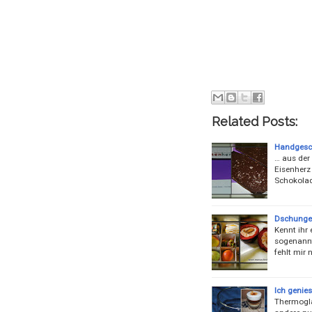
Related Posts:
Handgesc
… aus der
Eisenherz
Schokolad
Dschunge
Kennt ihr 
sogenannt
fehlt mir
Ich genie
Thermoglas