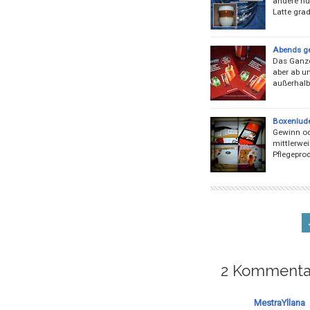
andere nun
Latte gra
Abends ge
Das Ganze
aber ab un
außerhalb 
Boxenlude
Gewinn ode
mittlerwei
Pflegepro
2 Kommenta
MestraYllana