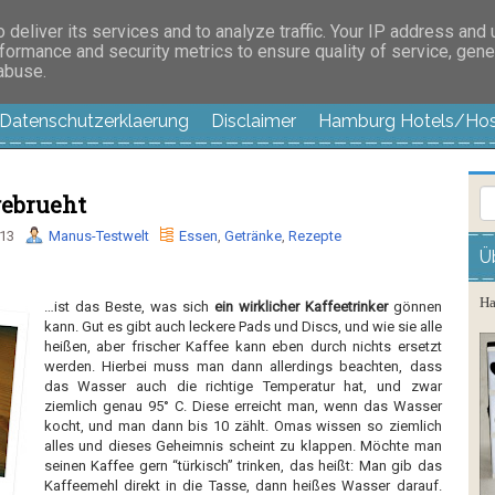
es außer langweilig
deliver its services and to analyze traffic. Your IP address and
formance and security metrics to ensure quality of service, gen
 abuse.
Datenschutzerklaerung
Disclaimer
Hamburg Hotels/Hos
gebrueht
013
Manus-Testwelt
Essen
,
Getränke
,
Rezepte
Ü
Ha
…ist das Beste, was sich
ein wirklicher Kaffeetrinker
gönnen
kann. Gut es gibt auch leckere Pads und Discs, und wie sie alle
heißen, aber frischer Kaffee kann eben durch nichts ersetzt
werden. Hierbei muss man dann allerdings beachten, dass
das Wasser auch die richtige Temperatur hat, und zwar
ziemlich genau 95° C. Diese erreicht man, wenn das Wasser
kocht, und man dann bis 10 zählt. Omas wissen so ziemlich
alles und dieses Geheimnis scheint zu klappen. Möchte man
seinen Kaffee gern “türkisch” trinken, das heißt: Man gib das
Kaffeemehl direkt in die Tasse, dann heißes Wasser darauf.