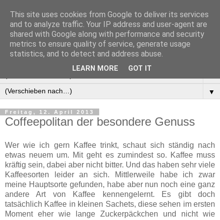
This site uses cookies from Google to deliver its services
Manus Testwelt, alles
and to analyze traffic. Your IP address and user-agent are
shared with Google along with performance and security
außer langweilig
metrics to ensure quality of service, generate usage
statistics, and to detect and address abuse.
LEARN MORE
GOT IT
▼
▼
Freitag, 12. April 2013
Coffeepolitan der besondere Genuss
Wer wie ich gern Kaffee trinkt, schaut sich ständig nach
etwas neuem um. Mit geht es zumindest so. Kaffee muss
kräftig sein, dabei aber nicht bitter. Und das haben sehr viele
Kaffeesorten leider an sich. Mittlerweile habe ich zwar
meine Hauptsorte gefunden, habe aber nun noch eine ganz
andere Art von Kaffee kennengelernt. Es gibt doch
tatsächlich Kaffee in kleinen Sachets, diese sehen im ersten
Moment eher wie lange Zuckerpäckchen und nicht wie