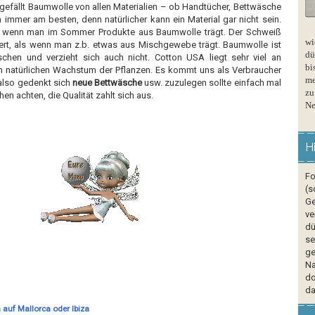
efällt Baumwolle von allen Materialien – ob Handtücher, Bettwäsche
 immer am besten, denn natürlicher kann ein Material gar nicht sein.
 wenn man im Sommer Produkte aus Baumwolle trägt. Der Schweiß
wi
iert, als wenn man z.b. etwas aus Mischgewebe trägt. Baumwolle ist
dü
chen und verzieht sich auch nicht. Cotton USA liegt sehr viel an
bi
 natürlichen Wachstum der Pflanzen. Es kommt uns als Verbraucher
me
 also gedenkt sich
neue Bettwäsche
usw. zuzulegen sollte einfach mal
zu
n achten, die Qualität zahlt sich aus.
Ne
H
Fo
(s
Ge
ve
dü
se
ge
Na
do
da
 auf Mallorca oder Ibiza