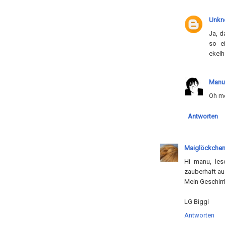
Unkn
Ja, d
so ei
ekelha
Manu
Oh me
Antworten
Maiglöckche
Hi manu, les
zauberhaft au
Mein Geschirr
LG Biggi
Antworten