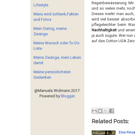
Regenbewässerung. Mir g
Lifestyle
und so vieles mehr, noch
Dieses merkt man auch,
Manu wird schlank,Fakten
wird viel besser absorb
und Fotos
pflegeleichter beim Was
Mein Outing, meine
Nachhaltigkeit
und einem
Zwänge
ja auch zugute. Wer nun
auf das Cotton USA Zeiche
Meine Wunsch oder To-Do
Liste
Meine Zwänge, mein Leben
damit
Meine persönlichsten
Gedanken
@Manuela Widmann 2017.
Powered by
Blogger
.
Related Posts:
Eine Finca