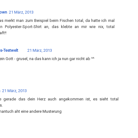
own
21 März, 2013
as merkt man zum Beispiel beim Fischen total, da hatte ich mal
n Polyester-Sport-Shirt an, das klebte an mir wie nix, total
ft!!
s-Testwelt
21 März, 2013
in Gott - grusel, na das kann ich ja nun gar nicht ab ^^
n
21 März, 2013
e gerade das dein Herz auch angekommen ist, es sieht total
s.
hantuch aht eine andere Musterung