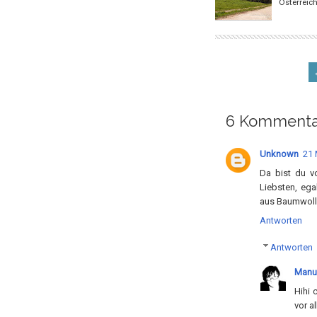
Österreic
6 Kommenta
Unknown
21 
Da bist du v
Liebsten, ega
aus Baumwoll
Antworten
Antworten
Manu
Hihi 
vor a