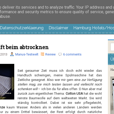
es außer langweilig
deliver its services and to analyze traffic. Your IP address and
formance and security metrics to ensure quality of service, gen
 abuse.
Datenschutzerklaerung
Disclaimer
Hamburg Hotels/Hos
lft beim abtrocknen
 2013
Manus-Testwelt
Review
6 comments
Ü
Ha
Seit geraumer Zeit muss ich doch echt wieder das
Handtuch schwingen, meine Spülmaschine hat das
Zeitliche gesegnet. Also wer mir gern eine
zur Verfügung
stellen mag, sie mich testen lassen und vielleicht noch
schenken will
– ich bin da für alles offen :D Nun aber mal
zurück zum eigentlichen Thema:
Cotton USA
hat die wohl
reinste Baumwolle auf dem weltweiten Markt. Sie wird
ständig kontrolliert. Dabei ist sie sehr pflegeleicht,
nze
kaum Wasser. Anders als in vielen anderen Ländern werden
r zu einem Drittel bewässert, der Rest erfolgt durch natürliche