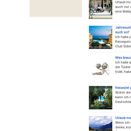
Urlaub mu
auch nur a
eine Welt
Jahresurla
euch so?
Ich habe j
Reiseguts
Club Side
Was brauc
Ich habe 
der Türke
trübt, hab
Reiseziel
Wohin die 
kann ich m
Deutschla
Urlaub m
Wenn ich 
denke, ko