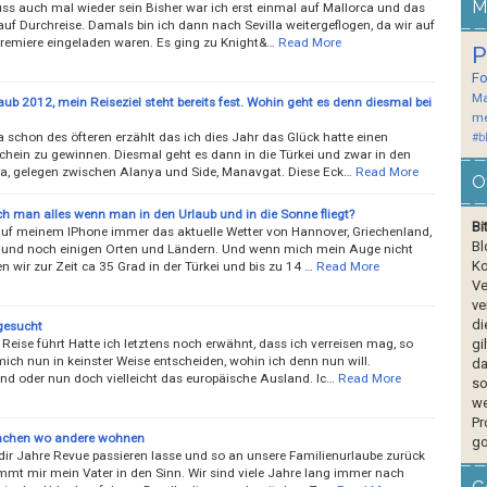
M
ss auch mal wieder sein Bisher war ich erst einmal auf Mallorca und das
uf Durchreise. Damals bin ich dann nach Sevilla weitergeflogen, da wir auf
premiere eingeladen waren. Es ging zu Knight&…
Read More
P
F
Ma
ub 2012, mein Reiseziel steht bereits fest. Wohin geht es denn diesmal bei
me
a schon des öfteren erzählt das ich dies Jahr das Glück hatte einen
#b
chein zu gewinnen. Diesmal geht es dann in die Türkei und zwar in den
ra, gelegen zwischen Alanya und Side, Manavgat. Diese Eck…
Read More
O
h man alles wenn man in den Urlaub und in die Sonne fliegt?
Bi
auf meinem IPhone immer das aktuelle Wetter von Hannover, Griechenland,
Bl
i und noch einigen Orten und Ländern. Und wenn mich mein Auge nicht
Ko
en wir zur Zeit ca 35 Grad in der Türkei und bis zu 14 …
Read More
Ve
ve
di
 gesucht
Reise führt Hatte ich letztens noch erwähnt, dass ich verreisen mag, so
gi
ich nun in keinster Weise entscheiden, wohin ich denn nun will.
da
nd oder nun doch vielleicht das europäische Ausland. Ic…
Read More
so
we
Pr
achen wo andere wohnen
go
dir Jahre Revue passieren lasse und so an unsere Familienurlaube zurück
mmt mir mein Vater in den Sinn. Wir sind viele Jahre lang immer nach