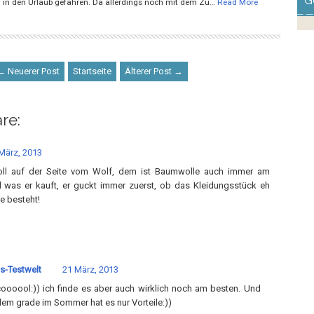
G
h in den Urlaub gefahren. Da allerdings noch mit dem Zu…
Read More
← Neuerer Post
Startseite
Älterer Post →
re:
März, 2013
oll auf der Seite vom Wolf, dem ist Baumwolle auch immer am
l was er kauft, er guckt immer zuerst, ob das Kleidungsstück eh
e besteht!
s-Testwelt
21 März, 2013
coooool:)) ich finde es aber auch wirklich noch am besten. Und
llem grade im Sommer hat es nur Vorteile:))