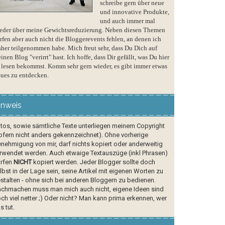
schreibe gern über neue
und innovative Produkte,
und auch immer mal
eder über meine Gewichtsreduzierung. Neben diesen Themen
rfen aber auch nicht die Bloggerevents fehlen, an denen ich
sher teilgenommen habe. Mich freut sehr, dass Du Dich auf
inen Blog "verirrt" hast. Ich hoffe, dass Dir gefällt, was Du hier
 lesen bekommst. Komm sehr gern wieder, es gibt immer etwas
ues zu entdecken.
inweis
tos, sowie sämtliche Texte unterliegen meinem Copyright
ofern nicht anders gekennzeichnet). Ohne vorherige
nehmigung von mir, darf nichts kopiert oder anderweitig
rwendet werden. Auch etwaige Textauszüge (inkl Phrasen)
rfen
NICHT
kopiert werden. Jeder Blogger sollte doch
lbst in der Lage sein, seine Artikel mit eigenen Worten zu
stalten - ohne sich bei anderen Bloggern zu bedienen.
chmachen muss man mich auch nicht, eigene Ideen sind
ch viel netter ;) Oder nicht? Man kann prima erkennen, wer
s tut.