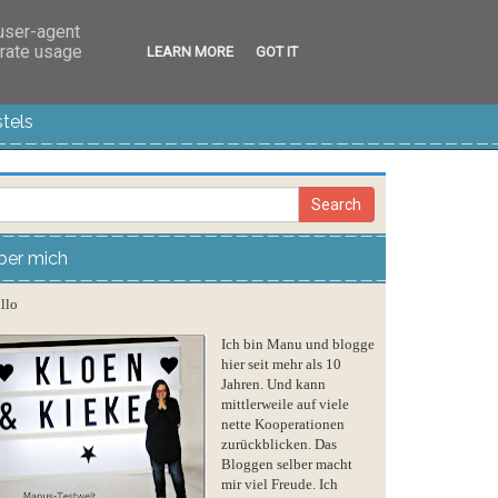
 user-agent
erate usage
LEARN MORE
GOT IT
tels
ber mich
llo
Ich bin Manu und blogge
hier seit mehr als 10
Jahren. Und kann
mittlerweile auf viele
nette Kooperationen
zurückblicken. Das
Bloggen selber macht
mir viel Freude. Ich