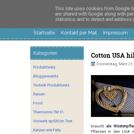
Manus Testwelt, all
This site uses cookies from Google to 
are shared with Google along with per
statistics, and to detect and address
Startseite
Kontakt per Mail
Impressum
Kategorien
Cotton USA hi
Donnerstag, März 21,
Produkttests
Bloggerevents
Technik Produkttests
Reisen
Food
Thermomix TM 31
Vorwerk sp530 im Test
braucht
als Wüstenpfla
Katzen wie Felix
Pflanzen in den USA nu