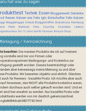
anu hat was zu sagen
rodukttest
Technik
Essen
Bloggerevent
Getränke
ood
Reisen
Katzen wie Felix
Iglo Botschafter
Felix
Katzen
ggi
Maggiblogger
Urlaub
Bloggertreffen
Brandnooz
Hamburg
ine Perle
Bahlsen
Felix Crunchy Crumbles
Leibniz
logladiesontour
Bio
10 Jahre Sealife Hannover
Amazon Shops
ffenlegung / Kennzeichnung
tte beachten:
Die meisten Produkte die ich auf meinem
og vorstelle sind mir von Firmen oder
operationspartnern Bedingungs- und Kostenlos zur
rfügung gestellt worden. Dieses beeinträchtigt oder
rändert aber keineswegs meine Meinung zu und über
ese Produkte. Wir bewerten objektiv und ehrlich. Gleiches
lt auch für Reviews - bezahlte Posts. Ich möchte aber auch
rauf hinweisen, das NICHT alle Produkte kostenlos waren,
ndern durchaus auch selber gekauft worden sind. Und es
rt sind hier erwähnt zu werden. Nur bezahlte Posts oder
odukttests werden von mir deutlich gekennzeichnet.
ogle8d84dceb3837f742.html