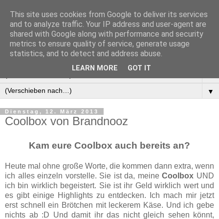
This site uses cookies from Google to deliver its services
Manus Testwelt, alles
and to analyze traffic. Your IP address and user-agent are
shared with Google along with performance and security
außer langweilig
metrics to ensure quality of service, generate usage
statistics, and to detect and address abuse.
LEARN MORE
GOT IT
▼
▼
Dienstag, 12. März 2013
Coolbox von Brandnooz
Kam eure Coolbox auch bereits an?
Heute mal ohne große Worte, die kommen dann extra, wenn
ich alles einzeln vorstelle. Sie ist da, meine
Coolbox
UND
ich bin wirklich begeistert. Sie ist ihr Geld wirklich wert und
es gibt einige Highlights zu entdecken. Ich mach mir jetzt
erst schnell ein Brötchen mit leckerem Käse. Und ich gebe
nichts ab :D Und damit ihr das nicht gleich sehen könnt,