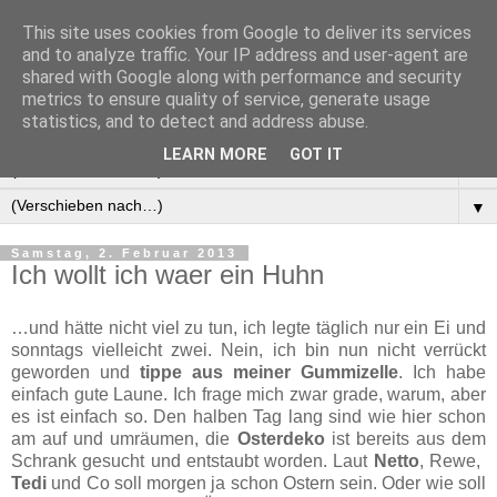
This site uses cookies from Google to deliver its services
Manus Testwelt, alles
and to analyze traffic. Your IP address and user-agent are
shared with Google along with performance and security
außer langweilig
metrics to ensure quality of service, generate usage
statistics, and to detect and address abuse.
LEARN MORE
GOT IT
▼
▼
Samstag, 2. Februar 2013
Ich wollt ich waer ein Huhn
…und hätte nicht viel zu tun, ich legte täglich nur ein Ei und
sonntags vielleicht zwei. Nein, ich bin nun nicht verrückt
geworden und
tippe aus meiner Gummizelle
. Ich habe
einfach gute Laune. Ich frage mich zwar grade, warum, aber
es ist einfach so. Den halben Tag lang sind wie hier schon
am auf und umräumen, die
Osterdeko
ist bereits aus dem
Schrank gesucht und entstaubt worden. Laut ­
Netto
, Rewe, ­
Tedi
und Co soll morgen ja schon Ostern sein. Oder wie soll