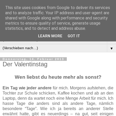
This site uses cookies from Google to deliver its services
Manus Testwelt, alles
and to analyze traffic. Your IP address and user-agent are
shared with Google along with performance and security
außer langweilig
metrics to ensure quality of service, generate usage
statistics, and to detect and address abuse.
LEARN MORE
GOT IT
▼
▼
Donnerstag, 14. Februar 2013
Der Valentinstag
Wen liebst du heute mehr als sonst?
Ein Tag wie jeder andere
für mich. Morgens aufstehen, die
Tochter zur Schule schicken, Kaffee kochen und ab an den
Laptop, denn da wartet noch eine Menge Arbeit für mich. Ich
hasse Tage die anders sind als andere Tage, nämlich
besondere “Tage”. Wie ich ja bereits an anderer Stelle
erwähnt hatte, gibt es neuerdings – na gut, seit einigen