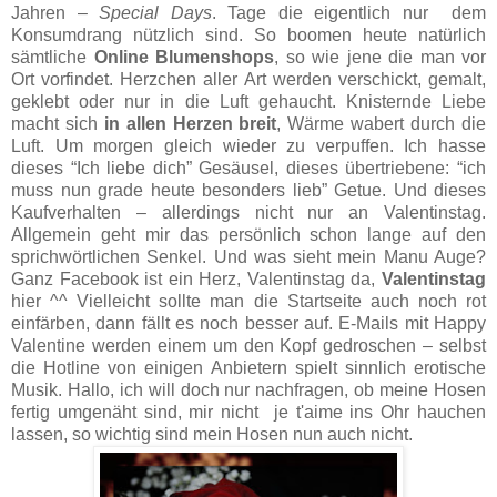
Jahren –
Special Days
. Tage die eigentlich nur dem
Konsumdrang nützlich sind. So boomen heute natürlich
sämtliche
Online Blumenshops
, so wie jene die man vor
Ort vorfindet. Herzchen aller Art werden verschickt, gemalt,
geklebt oder nur in die Luft gehaucht. Knisternde Liebe
macht sich
in allen Herzen breit
, Wärme wabert durch die
Luft. Um morgen gleich wieder zu verpuffen. Ich hasse
dieses “Ich liebe dich” Gesäusel, dieses übertriebene: “ich
muss nun grade heute besonders lieb” Getue. Und dieses
Kaufverhalten – allerdings nicht nur an Valentinstag.
Allgemein geht mir das persönlich schon lange auf den
sprichwörtlichen Senkel. Und was sieht mein Manu Auge?
Ganz Facebook ist ein Herz, Valentinstag da,
Valentinstag
hier ^^ Vielleicht sollte man die Startseite auch noch rot
einfärben, dann fällt es noch besser auf. E-Mails mit Happy
Valentine werden einem um den Kopf gedroschen – selbst
die Hotline von einigen Anbietern spielt sinnlich erotische
Musik. Hallo, ich will doch nur nachfragen, ob meine Hosen
fertig umgenäht sind, mir nicht je t'aime ins Ohr hauchen
lassen, so wichtig sind mein Hosen nun auch nicht.