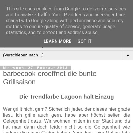
This site uses cookies from Google to deliver its services
Manus Testwelt, alles
and to analyze traffic. Your IP address and user-agent are
shared with Google along with performance and security
außer langweilig
metrics to ensure quality of service, generate usage
statistics, and to detect and address abuse.
LEARN MORE
GOT IT
▼
▼
Mittwoch, 27. Februar 2013
barbecook eroeffnet die bunte
Grillsaison
Die Trendfarbe Lagoon hält Einzug
Wer grillt nicht gern? Sicherlich jeder, der dieses hier grade
liest. Ich grille auch gern, habe aber höchst selten die
Gelegenheit dazu. Wir wohnen mitten in der Stadt und da
hat man dann doch leider nicht so die Gelegenheit wie
andere, die einen Garten haben. Aber drei – vier Mal im Jahr