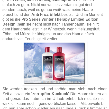
einfach zu gern. Nicht nur weil es verdammt gut riecht,
sondern auch, weil es genau weiß was meine Haare
braucht und den
Anti Frizz Effekt
besitzt.. Und im Moment
gibt es
die Pro Series Winter Therapy Limited Edition
Design
(nein sie riecht nicht nach Tannenbaum) sie hilft
dem Haar grade jetzt in er Winterzeit, wenn Heizungsluft,
Föhn und Mütze ihr übriges tun und das Haar einfach
dadurch viel Feuchtigkeit verliert.
Sie werden trocken und und spröde, man sieht nach einer
Zeit aus wie ein “
zerrupfter Kuckuck
” Die Haare stehen ab
und genau das habe ich im Urlaub erlebt. Ich mochte mich
wirklich kaum noch irgendwo blicken lassen. Mittlerweile bin
ich nun aber schon wieder ein paar Tage zurück (Himmel ist