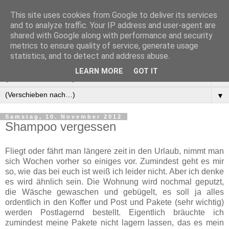
This site uses cookies from Google to deliver its services
Manus Testwelt, alles
and to analyze traffic. Your IP address and user-agent are
shared with Google along with performance and security
außer langweilig
metrics to ensure quality of service, generate usage
statistics, and to detect and address abuse.
LEARN MORE
GOT IT
▼
▼
Samstag, 10. November 2012
Shampoo vergessen
Fliegt oder fährt man längere zeit in den Urlaub, nimmt man
sich Wochen vorher so einiges vor. Zumindest geht es mir
so, wie das bei euch ist weiß ich leider nicht. Aber ich denke
es wird ähnlich sein. Die Wohnung wird nochmal geputzt,
die Wäsche gewaschen und gebügelt, es soll ja alles
ordentlich in den Koffer und Post und Pakete (sehr wichtig)
werden Postlagernd bestellt. Eigentlich bräuchte ich
zumindest meine Pakete nicht lagern lassen, das es mein