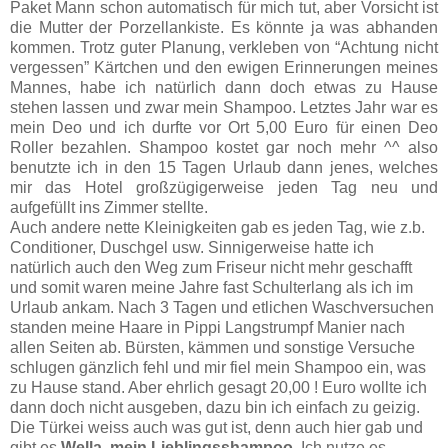
Paket Mann schon automatisch für mich tut, aber Vorsicht ist
die Mutter der Porzellankiste. Es könnte ja was abhanden
kommen. Trotz guter Planung, verkleben von “Achtung nicht
vergessen” Kärtchen und den ewigen Erinnerungen meines
Mannes, habe ich natürlich dann doch etwas zu Hause
stehen lassen und zwar mein Shampoo. Letztes Jahr war es
mein Deo und ich durfte vor Ort 5,00 Euro für einen Deo
Roller bezahlen. Shampoo kostet gar noch mehr ^^ also
benutzte ich in den 15 Tagen Urlaub dann jenes, welches
mir das Hotel großzügigerweise jeden Tag neu und
aufgefüllt ins Zimmer stellte.
Auch andere nette Kleinigkeiten gab es jeden Tag, wie z.b.
Conditioner, Duschgel usw. Sinnigerweise hatte ich
natürlich auch den Weg zum Friseur nicht mehr geschafft
und somit waren meine Jahre fast Schulterlang als ich im
Urlaub ankam. Nach 3 Tagen und etlichen Waschversuchen
standen meine Haare in Pippi Langstrumpf Manier nach
allen Seiten ab. Bürsten, kämmen und sonstige Versuche
schlugen gänzlich fehl und mir fiel mein Shampoo ein, was
zu Hause stand. Aber ehrlich gesagt 20,00 ! Euro wollte ich
dann doch nicht ausgeben, dazu bin ich einfach zu geizig.
Die Türkei weiss auch was gut ist, denn auch hier gab und
gibt es
Wella, mein Lieblingsshampoo
. Ich nutze es