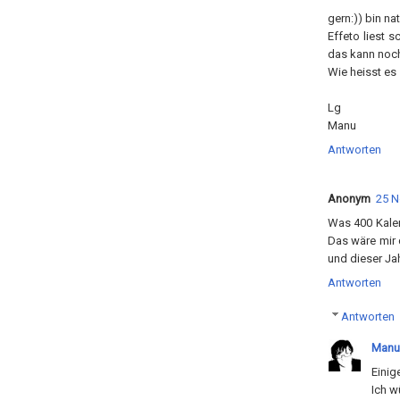
gern:)) bin na
Effeto liest s
das kann noch 
Wie heisst es 
Lg
Manu
Antworten
Anonym
25 N
Was 400 Kalen
Das wäre mir 
und dieser Jah
Antworten
Antworten
Manu
Einig
Ich w