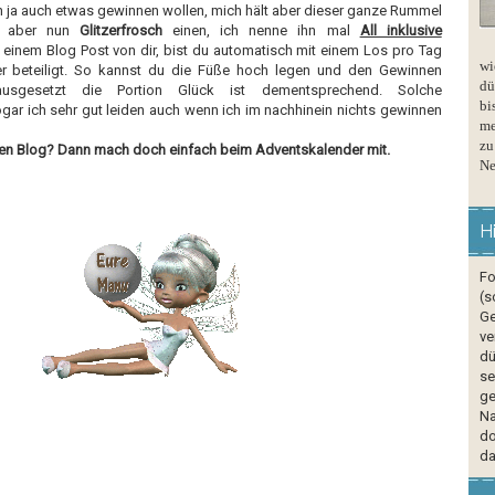
h ja auch etwas gewinnen wollen, mich hält aber dieser ganze Rummel
et aber nun
Glitzerfrosch
einen, ich nenne ihn mal
All inklusive
it einem Blog Post von dir, bist du automatisch mit einem Los pro Tag
wi
 beteiligt. So kannst du die Füße hoch legen und den Gewinnen
dü
ausgesetzt die Portion Glück ist dementsprechend. Solche
bi
gar ich sehr gut leiden auch wenn ich im nachhinein nichts gewinnen
me
zu
nen Blog? Dann mach doch einfach beim
Adventskalender
mit.
Ne
H
Fo
(s
Ge
ve
dü
se
ge
Na
do
da