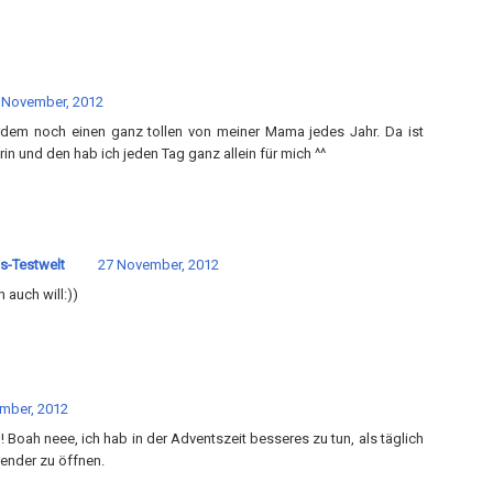
 November, 2012
rdem noch einen ganz tollen von meiner Mama jedes Jahr. Da ist
n und den hab ich jeden Tag ganz allein für mich ^^
s-Testwelt
27 November, 2012
 auch will:))
mber, 2012
 Boah neee, ich hab in der Adventszeit besseres zu tun, als täglich
lender zu öffnen.