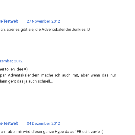
s-Testwelt
27 November, 2012
uch, aber es gibt sie, die Adventskalender Junkies :D
zember, 2012
er tollen Idee =)
 par Adventskalendern mache ich auch mit, aber wenn das nur
ann geht das ja auch schnell...
s-Testwelt
04 Dezember, 2012
uch - aber mir wird dieser ganze Hype da auf FB echt zuviel:(