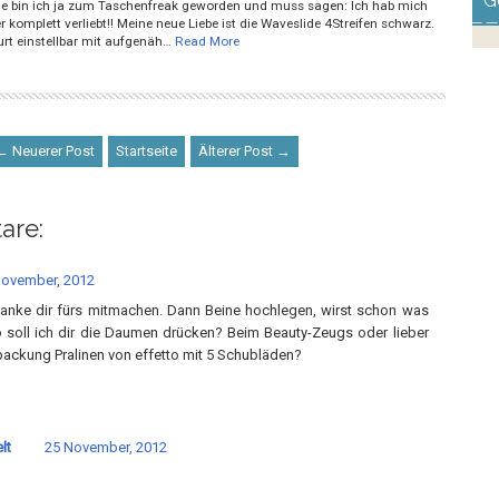
G
ile bin ich ja zum Taschenfreak geworden und muss sagen: Ich hab mich
 komplett verliebt!! Meine neue Liebe ist die Waveslide 4Streifen schwarz.
urt einstellbar mit aufgenäh…
Read More
← Neuerer Post
Startseite
Älterer Post →
are:
November, 2012
anke dir fürs mitmachen. Dann Beine hochlegen, wirst schon was
soll ich dir die Daumen drücken? Beim Beauty-Zeugs oder lieber
ackung Pralinen von effetto mit 5 Schubläden?
lt
25 November, 2012