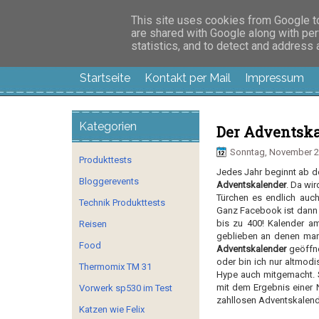
Manus Testwelt, all
This site uses cookies from Google to 
are shared with Google along with per
statistics, and to detect and address
Startseite
Kontakt per Mail
Impressum
Kategorien
Der Adventska
Sonntag, November 2
Produkttests
Jedes Jahr beginnt ab de
Bloggerevents
Adventskalender
. Da wir
Türchen es endlich auc
Technik Produkttests
Ganz Facebook ist dann 
bis zu 400! Kalender am
Reisen
geblieben an denen man
Food
Adventskalender
geöffne
oder bin ich nur altmod
Thermomix TM 31
Hype auch mitgemacht. 
mit dem Ergebnis einer 
Vorwerk sp530 im Test
zahllosen Adventskalend
Katzen wie Felix