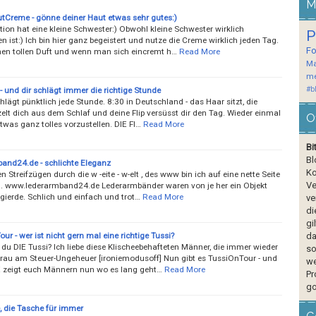
M
tCreme - gönne deiner Haut etwas sehr gutes:)
ion hat eine kleine Schwester:) Obwohl kleine Schwester wirklich
P
en ist:) Ich bin hier ganz begeistert und nutze die Creme wirklich jeden Tag.
F
inen tollen Duft und wenn man sich eincremt h…
Read More
Ma
me
#b
 - und dir schlägt immer die richtige Stunde
hlägt pünktlich jede Stunde. 8:30 in Deutschland - das Haar sitzt, die
elt dich aus dem Schlaf und deine Flip versüsst dir den Tag. Wieder einmal
O
twas ganz tolles vorzustellen. DIE Fl…
Read More
Bi
Bl
and24.de - schlichte Eleganz
Ko
 Streifzügen durch die w -eite - w-elt , des www bin ich auf eine nette Seite
Ve
. www.lederarmband24.de Lederarmbänder waren von je her ein Objekt
gierde. Schlich und einfach und trot…
Read More
ve
di
gi
our - wer ist nicht gern mal eine richtige Tussi?
da
du DIE Tussi? Ich liebe diese Klischeebehafteten Männer, die immer wieder
so
Frau am Steuer-Ungeheuer [ironiemodusoff] Nun gibt es TussiOnTour - und
we
 zeigt euch Männern nun wo es lang geht…
Read More
Pr
go
, die Tasche für immer