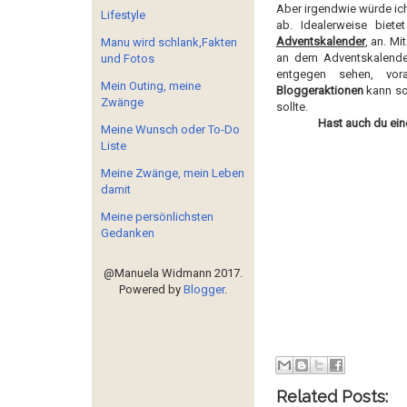
Aber irgendwie würde ic
Lifestyle
ab. Idealerweise biet
Adventskalender
, an. M
Manu wird schlank,Fakten
an dem Adventskalender
und Fotos
entgegen sehen, vor
Mein Outing, meine
Bloggeraktionen
kann so
Zwänge
sollte.
Hast auch du ei
Meine Wunsch oder To-Do
Liste
Meine Zwänge, mein Leben
damit
Meine persönlichsten
Gedanken
@Manuela Widmann 2017.
Powered by
Blogger
.
Related Posts: