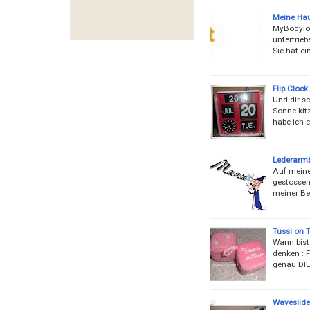
Meine Hau
MyBodylot
untertrieb
Sie hat e
Flip Clock
Und dir sc
Sonne kitz
habe ich e
Lederarmb
Auf meinen
gestossen
meiner Be
Tussi on T
Wann bist 
denken : 
genau DIE
Waveslide