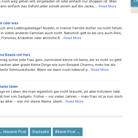
G
noch weg gehen will, eingeladen ist oder einfach nur shoppen ist. Man
ann einfach das Gefühl jeder schielt einem auf die Jacke, …
Read More
el oder was
uch eine Lieblingsbeilage? Nudeln, in meiner Familie dürfen sie nicht fehlen.
 in vielen anderen Familien auch nicht. Natürlich gibt es bei uns auch Reis,
n, Pommes, Kroketten oder ähnliche B…
Read More
nd Beads mit Herz
ag sicher jede Frau gern, zumindest kenne ich keine, der es nicht so geht.
achen aber grade kleine Dinge wie zum Beispiel Charms, mehr her als
lente Schmuckstücke. Wenn sie dann noch liebevoll p…
Read More
arke Ideen
nge im Leben, die man eigentlich gar nicht braucht, sie aber trotzdem liebt.
st hier von Gadgets. Früher – vor vielen Jahren – man Frau ist ja nun doch
as älter – war mir dieser Name überh…
Read More
← Neuerer Post
Startseite
Älterer Post →