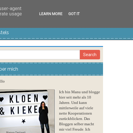
 user-agent
erate usage
LEARN MORE
GOT IT
tels
ber mich
llo
Ich bin Manu und blogge
hier seit mehr als 10
Jahren. Und kann
mittlerweile auf viele
nette Kooperationen
zurückblicken. Das
Bloggen selber macht
mir viel Freude. Ich