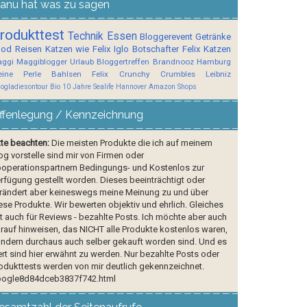
anu hat was zu sagen
rodukttest
Technik
Essen
Bloggerevent
Getränke
ood
Reisen
Katzen wie Felix
Iglo Botschafter
Felix
Katzen
ggi
Maggiblogger
Urlaub
Bloggertreffen
Brandnooz
Hamburg
ine Perle
Bahlsen
Felix Crunchy Crumbles
Leibniz
logladiesontour
Bio
10 Jahre Sealife Hannover
Amazon Shops
ffenlegung / Kennzeichnung
tte beachten:
Die meisten Produkte die ich auf meinem
og vorstelle sind mir von Firmen oder
operationspartnern Bedingungs- und Kostenlos zur
rfügung gestellt worden. Dieses beeinträchtigt oder
rändert aber keineswegs meine Meinung zu und über
ese Produkte. Wir bewerten objektiv und ehrlich. Gleiches
lt auch für Reviews - bezahlte Posts. Ich möchte aber auch
rauf hinweisen, das NICHT alle Produkte kostenlos waren,
ndern durchaus auch selber gekauft worden sind. Und es
rt sind hier erwähnt zu werden. Nur bezahlte Posts oder
odukttests werden von mir deutlich gekennzeichnet.
ogle8d84dceb3837f742.html