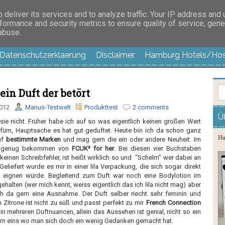
es außer langweilig
deliver its services and to analyze traffic. Your IP address and
formance and security metrics to ensure quality of service, gen
 abuse.
Datenschutzerklaerung
Disclaimer
Hamburg Hotels/Hos
ein Duft der betört
2012
Manus-Testwelt
Produkttest
2 comments
Ü
 sie nicht. Früher habe ich auf so was eigentlich keinen großen Wert
rfüm, Hauptsache es hat gut geduftet. Heute bin ich da schon ganz
Ha
uf
bestimmte Marken
und mag gern die ein oder andere Neuheit. Im
t genug bekommen von
FCUK³ for her
. Bei diesen vier Buchstaben
keinen Schreibfehler, ist heißt wirklich so und “Schelm” wer dabei an
eliefert wurde es mir in einer lila Verpackung, die sich sogar direkt
 eignen würde. Begleitend zum Duft war noch eine Bodylotion im
 gehalten (wer mich kennt, weiss eigentlich das ich lila nicht mag) aber
h da gern eine Ausnahme. Der Duft selber riecht sehr feminin und
 Zitrone ist nicht zu süß und passt perfekt zu mir.
French Connection
 in mehreren Duftnuancen, allein das Aussehen ist genial, nicht so ein
rn eins wo man sich doch ein wenig Gedanken gemacht hat.