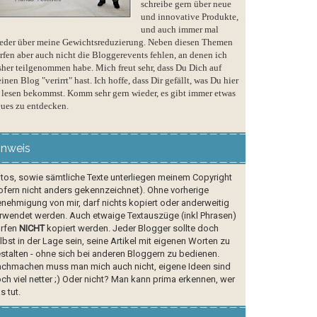
schreibe gern über neue
und innovative Produkte,
und auch immer mal
eder über meine Gewichtsreduzierung. Neben diesen Themen
rfen aber auch nicht die Bloggerevents fehlen, an denen ich
sher teilgenommen habe. Mich freut sehr, dass Du Dich auf
inen Blog "verirrt" hast. Ich hoffe, dass Dir gefällt, was Du hier
 lesen bekommst. Komm sehr gern wieder, es gibt immer etwas
ues zu entdecken.
inweis
tos, sowie sämtliche Texte unterliegen meinem Copyright
ofern nicht anders gekennzeichnet). Ohne vorherige
nehmigung von mir, darf nichts kopiert oder anderweitig
rwendet werden. Auch etwaige Textauszüge (inkl Phrasen)
rfen
NICHT
kopiert werden. Jeder Blogger sollte doch
lbst in der Lage sein, seine Artikel mit eigenen Worten zu
stalten - ohne sich bei anderen Bloggern zu bedienen.
chmachen muss man mich auch nicht, eigene Ideen sind
ch viel netter ;) Oder nicht? Man kann prima erkennen, wer
s tut.