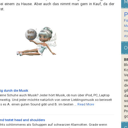
M
bei einem zu Hause. Aber auch das nimmt man gern in Kauf, da der
st.
P
F
Ma
me
#b
O
Bi
Bl
Ko
Ve
ve
di
gi
g durch die Musik
ine Schuhe auch Musik? Jeder hört Musik, ob nun über iPod, PC, Laptop
da
weitig. Und jeder möchte natürlich von seiner Lieblingsmusik so berieselt
so
s es A. einen guten Sound gibt und B. im besten …
Read More
we
Pr
go
nd testet head and shoulders
ichts schlimmeres als Schuppen auf schwarzen Klamotten. Grade wenn