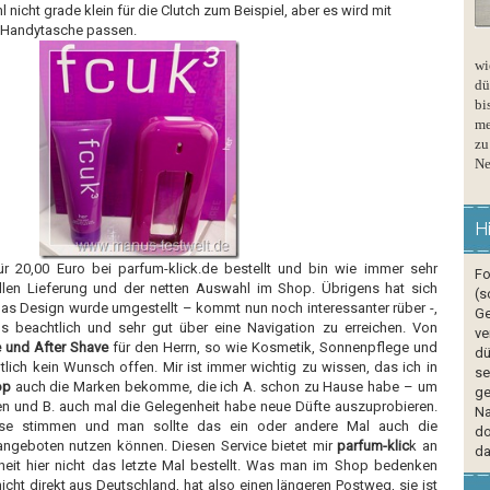
 nicht grade klein für die Clutch zum Beispiel, aber es wird mit
e Handytasche passen.
wi
dü
bi
me
zu
Ne
H
r 20,00 Euro bei parfum-klick.de bestellt und bin wie immer sehr
Fo
llen Lieferung und der netten Auswahl im Shop. Übrigens hat sich
(s
das Design wurde umgestellt – kommt nun noch interessanter rüber -,
Ge
s beachtlich und sehr gut über eine Navigation zu erreichen. Von
ve
 und After Shave
für den Herrn, so wie Kosmetik, Sonnenpflege und
dü
ntlich kein Wunsch offen. Mir ist immer wichtig zu wissen, das ich in
se
op
auch die Marken bekomme, die ich A. schon zu Hause habe – um
ge
n und B. auch mal die Gelegenheit habe neue Düfte auszuprobieren.
Na
ise stimmen und man sollte das ein oder andere Mal auch die
do
angeboten nutzen können. Diesen Service bietet mir
parfum-klic
k an
da
heit hier nicht das letzte Mal bestellt. Was man im Shop bedenken
ht direkt aus Deutschland, hat also einen längeren Postweg, sie ist