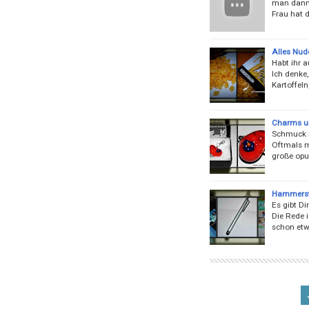
man dann 
Frau hat d
Alles Nud
Habt ihr a
Ich denke,
Kartoffel
Charms u
Schmuck m
Oftmals m
große opu
Hammerst
Es gibt Di
Die Rede i
schon etw