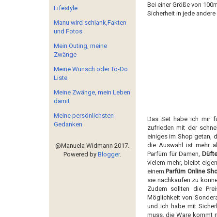
Bei einer Größe von 100ml
Lifestyle
Sicherheit in jede ander
Manu wird schlank,Fakten
und Fotos
Mein Outing, meine
Zwänge
Meine Wunsch oder To-Do
Liste
Meine Zwänge, mein Leben
damit
Meine persönlichsten
Das Set habe ich mir fü
Gedanken
zufrieden mit der schne
einiges im Shop getan, 
die Auswahl ist mehr al
@Manuela Widmann 2017.
Parfüm für Damen,
Düfte
Powered by
Blogger
.
vielem mehr, bleibt eige
einem
Parfüm Online Sh
sie nachkaufen zu könne
Zudem sollten die Pre
Möglichkeit von Sonder
und ich habe mit Sicher
muss, die Ware kommt nic