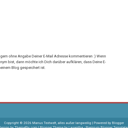
h gern ohne Angabe Deiner E-Mail Adresse kommentieren :) Wenn
onym bist, dann möchte ich Dich darüber aufklären, dass Deine E-
einem Blog gespeichert ist.
Copyright ©
2026
Manus Testwelt, alles außer langweilig
| Powered by
Blogger
Design by
ThemePix.com
| Blogger Theme by
Lasantha
-
Premium Blogger Template