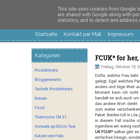
Manus Testwelt, all
This site uses cookies from Google to 
are shared with Google along with per
statistics, and to detect and address
Startseite
Kontakt per Mail
Impressum
Kategorien
FCUK³ for her, 
Freitag, Oktober 19, 
Produkttests
Düfte, welche Frau liebt
Bloggerevents
gelegt. Egal welches Pa
anders und lege Wert a
Technik Produkttests
Moment kann ich nich
handelt es sich auch um 
Reisen
das andere Wort denkt. G
Food
zum weiter verschenken
Paket. Beides toll in Lila
Thermomix TM 31
in diesem Fall mache ic
irgendwie ein wenig nach
Vorwerk sp530 im Test
UK FCUK³
selber gibt es
Katzen wie Felix
einfaches Design, sonde