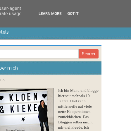
 user-agent
erate usage
LEARN MORE
GOT IT
tels
ber mich
llo
Ich bin Manu und blogge
hier seit mehr als 10
Jahren. Und kann
mittlerweile auf viele
nette Kooperationen
zurückblicken. Das
Bloggen selber macht
mir viel Freude. Ich