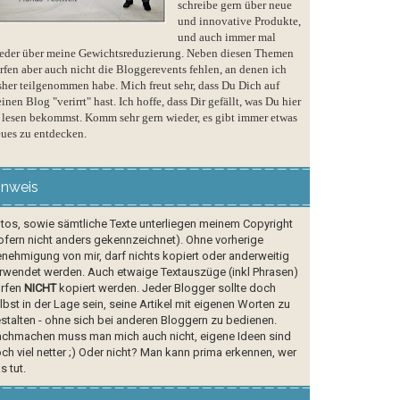
schreibe gern über neue
und innovative Produkte,
und auch immer mal
eder über meine Gewichtsreduzierung. Neben diesen Themen
rfen aber auch nicht die Bloggerevents fehlen, an denen ich
sher teilgenommen habe. Mich freut sehr, dass Du Dich auf
inen Blog "verirrt" hast. Ich hoffe, dass Dir gefällt, was Du hier
 lesen bekommst. Komm sehr gern wieder, es gibt immer etwas
ues zu entdecken.
inweis
tos, sowie sämtliche Texte unterliegen meinem Copyright
ofern nicht anders gekennzeichnet). Ohne vorherige
nehmigung von mir, darf nichts kopiert oder anderweitig
rwendet werden. Auch etwaige Textauszüge (inkl Phrasen)
rfen
NICHT
kopiert werden. Jeder Blogger sollte doch
lbst in der Lage sein, seine Artikel mit eigenen Worten zu
stalten - ohne sich bei anderen Bloggern zu bedienen.
chmachen muss man mich auch nicht, eigene Ideen sind
ch viel netter ;) Oder nicht? Man kann prima erkennen, wer
s tut.