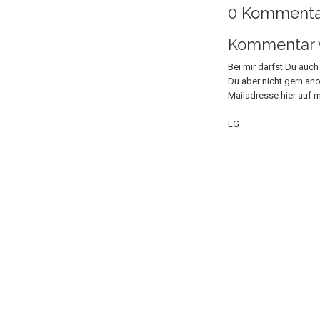
0 Kommenta
Kommentar v
Bei mir darfst Du auc
Du aber nicht gern an
Mailadresse hier auf m
LG