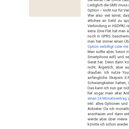
Lediglich die SMS muss m
Option – nicht nur für V
Wer also viel simst, da
etliches an Geld zu s
Verbindung in HSDPA) is
extra. Eine Flat hat man
noch in GPRS Geschwindi
man hat immer einen Üb
Option verbilligt oder 
Man sollte aber, bevor m
Smartphone will) und se
Gerät hat. Denn dann kö
nicht. Ärgerlich, aber a
draußen. Ich nutze Yo
anfängliche Skepsis E-
Schwierigkeiten hatten,
Das kann ich nun gar nic
fiel sogar mein alter An
einen 24 Monatsvertrag
z
inkl. alles Optionen un
Anbieter. Da ich monatl
anschauen und dann ent
werde aber über meine 
könnte ich schon wieder 