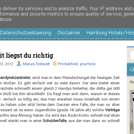
es außer langweilig
deliver its services and to analyze traffic. Your IP address and
formance and security metrics to ensure quality of service, gen
 abuse.
Datenschutzerklaerung
Disclaimer
Hamburg Hotels/Hos
t liegst du richtig
23, 2012
Manus-Testwelt
Produkttest
,
yourfone
Ü
andynetzanbieter
, wird man in dem Preisdschungel der heutigen Zeit
Ha
 stoßen. Es gibt einfach viel zu viele davon. Der eine bietet einen
 nächste schmeißt einem gleich 2 Handys hinterher, die dritte gar 600
 bloß bei ihm abschließt. Da fragt man sich dann, warum er dieses
te einfach so billig ein, das man erwarten muss innerhalb von einem
zu haben oder sitzt hinter dem Ganzen eine Falle, die man so aber
eressant ist es wenn Jugendliche (grade 18 Jahre alt) solche
Verträge
ichts eine Ahnung haben. Da wird das Azubi Konto schnell mal eben
ell steckt man in einer
Schuldenfalle
, aus der man dann so schnell