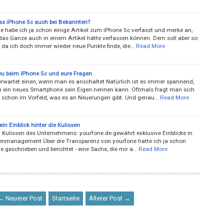
as iPhone 5c auch bei Bekannten?
le habe ich ja schon einige Artikel zum iPhone 5c verfasst und merke an,
as Ganze auch in einem Artikel hätte verfassen können. Dem soll aber so
, da ich doch immer wieder neue Punkte finde, die…
Read More
eu beim iPhone 5c und eure Fragen
rwartet einen, wenn man es anschaltet Natürlich ist es immer spannend,
ein neues Smartphone sein Eigen nennen kann. Oftmals fragt man sich
 schon im Vorfeld, was es an Neuerungen gibt. Und genau…
Read More
ein Einblick hinter die Kulissen
n Kulissen des Unternehmens: yourfone.de gewährt exklusive Einblicke in
nmanagement Über die Transparenz von yourfone hatte ich ja schon
e geschrieben und berichtet - eine Sache, die mir a…
Read More
← Neuerer Post
Startseite
Älterer Post →