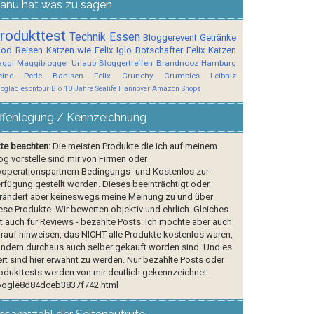
anu hat was zu sagen
rodukttest
Technik
Essen
Bloggerevent
Getränke
ood
Reisen
Katzen wie Felix
Iglo Botschafter
Felix
Katzen
ggi
Maggiblogger
Urlaub
Bloggertreffen
Brandnooz
Hamburg
ine Perle
Bahlsen
Felix Crunchy Crumbles
Leibniz
logladiesontour
Bio
10 Jahre Sealife Hannover
Amazon Shops
ffenlegung / Kennzeichnung
tte beachten:
Die meisten Produkte die ich auf meinem
og vorstelle sind mir von Firmen oder
operationspartnern Bedingungs- und Kostenlos zur
rfügung gestellt worden. Dieses beeinträchtigt oder
rändert aber keineswegs meine Meinung zu und über
ese Produkte. Wir bewerten objektiv und ehrlich. Gleiches
lt auch für Reviews - bezahlte Posts. Ich möchte aber auch
rauf hinweisen, das NICHT alle Produkte kostenlos waren,
ndern durchaus auch selber gekauft worden sind. Und es
rt sind hier erwähnt zu werden. Nur bezahlte Posts oder
odukttests werden von mir deutlich gekennzeichnet.
ogle8d84dceb3837f742.html