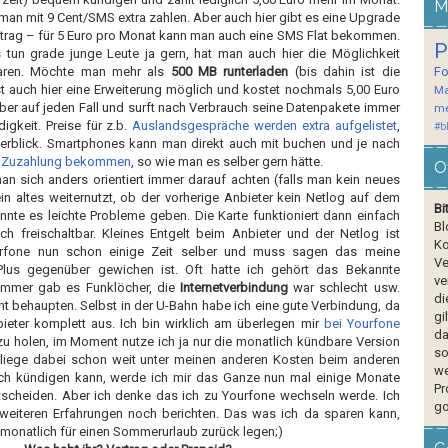
M
an mit 9 Cent/SMS extra zahlen. Aber auch hier gibt es eine Upgrade
ertrag – für 5 Euro pro Monat kann man auch eine SMS Flat bekommen.
P
s tun grade junge Leute ja gern, hat man auch hier die Möglichkeit
paren. Möchte man mehr als
500 MB runterladen
(bis dahin ist die
F
t auch hier eine Erweiterung möglich und kostet nochmals 5,00 Euro
Ma
 aber auf jeden Fall und surft nach Verbrauch seine Datenpakete immer
me
gkeit. Preise für z.b.
Auslandsgespräche werden extra aufgelistet
,
#b
erblick. Smartphones kann man direkt auch mit buchen und je nach
mit Zuzahlung bekommen
, so wie man es selber gern hätte.
O
an sich anders orientiert immer darauf achten (falls man kein neues
in altes weiternutzt, ob der vorherige Anbieter kein Netlog auf dem
Bi
nnte es leichte Probleme geben. Die Karte funktioniert dann einfach
Bl
uch freischaltbar. Kleines Entgelt beim Anbieter und der Netlog ist
Ko
urfone nun schon einige Zeit selber und muss sagen das meine
Ve
Plus gegenüber gewichen ist. Oft hatte ich gehört das Bekannte
ve
 immer gab es Funklöcher, die
Internetverbindung
war schlecht usw.
di
ht behaupten. Selbst in der U-Bahn habe ich eine gute Verbindung, da
gi
bieter komplett aus. Ich bin wirklich am überlegen mir
bei Yourfone
da
u holen, im Moment nutze ich ja nur die monatlich kündbare Version
so
d liege dabei schon weit unter meinen anderen Kosten beim anderen
we
ich kündigen kann, werde ich mir das Ganze nun mal einige Monate
Pr
scheiden. Aber ich denke das ich zu Yourfone wechseln werde. Ich
go
weiteren Erfahrungen noch berichten. Das was ich da sparen kann,
monatlich für einen Sommerurlaub zurück legen;)