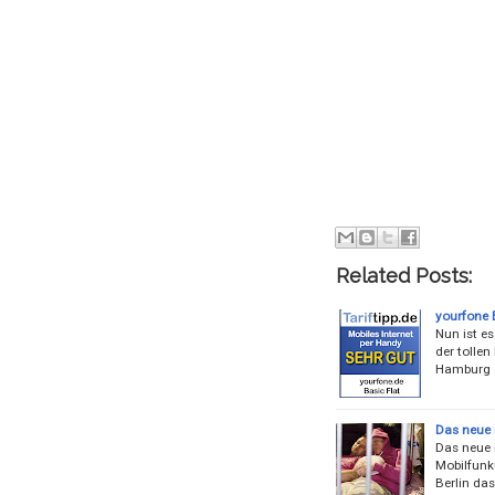
Related Posts:
yourfone 
Nun ist es
der tolle
Hamburg –
Das neue 
Das neue i
Mobilfunku
Berlin das