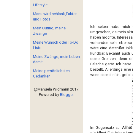
Lifestyle
Manu wird schlank,Fakten
und Fotos
Ich selber habe mich 
Mein Outing, meine
umgesehen, da mein aktue
Zwänge
haben möchte. Interessan
Meine Wunsch oder To-Do
vorhanden sein, ebenso
Liste
wäre eine datenflat ink
kündbar. Bekannt auch
Meine Zwänge, mein Leben
seine Grenzen, denn di
damit
Falsche gerät. Ich habe
bestellt. Allerdings ein
Meine persönlichsten
wenn sie mir nicht gefalle
Gedanken
@Manuela Widmann 2017.
Powered by
Blogger
.
Im Gegensatz zur
Allnet
die Allnet Flat (ohne La