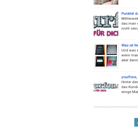
Punktet d
Mittlerwei
das man d
nicht sein
Was ist N
Und was e
wenn man 
aber dann
yourfone, 
Hinter de
das Kunde
einige Mal