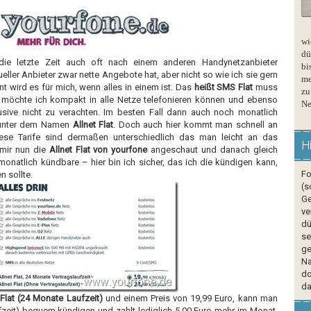
wi
dü
die letzte Zeit auch oft nach einem anderen Handynetzanbieter
bi
ller Anbieter zwar nette Angebote hat, aber nicht so wie ich sie gern
me
t wird es für mich, wenn alles in einem ist. Das
heißt SMS Flat
muss
zu
 möchte ich kompakt in alle Netze telefonieren können und ebenso
Ne
lusive nicht zu verachten. Im besten Fall dann auch noch monatlich
 unter dem Namen
Allnet Flat
. Doch auch hier kommt man schnell an
ese Tarife sind dermaßen unterschiedlich das man leicht an das
H
 mir nun die
Allnet Flat von yourfone
angeschaut und danach gleich
e monatlich kündbare – hier bin ich sicher, das ich die kündigen kann,
Fo
n sollte.
(s
Ge
ve
dü
se
ge
Na
do
da
 Flat (24 Monate Laufzeit)
und einem Preis von 19,99 Euro, kann man
ufzeit) bequem kündigen und zahlt lediglich 5,00 Euro mehr im Monat.