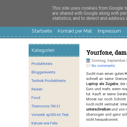
Manus Testwelt, all
This site uses cookies from Google to 
are shared with Google along with per
statistics, and to detect and address
Startseite
Kontakt per Mail
Impressum
Kategorien
Yourfone, dami
Sonntag, September 
Produkttests
No comments
Bloggerevents
Sucht man einen guten
H
schnell an seine Grenzen
Technik Produkttests
Laptop als Zugabe
, der
Euro und mehr, wenn man
Reisen
tut. Kauft er seine Gerä
Food
Monat nur noch Schrott 
noch nicht vermutet. Int
Thermomix TM 31
unterschreiben
und von n
überzogen und ganz schn
Vorwerk sp530 im Test
nicht herauskommt.
Katzen wie Felix