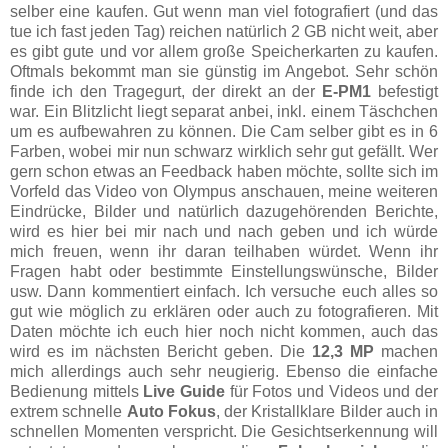
selber eine kaufen. Gut wenn man viel fotografiert (und das
tue ich fast jeden Tag) reichen natürlich 2 GB nicht weit, aber
es gibt gute und vor allem große Speicherkarten zu kaufen.
Oftmals bekommt man sie günstig im Angebot. Sehr schön
finde ich den Tragegurt, der direkt an der
E-PM1
befestigt
war. Ein Blitzlicht liegt separat anbei, inkl. einem Täschchen
um es aufbewahren zu können. Die Cam selber gibt es in 6
Farben, wobei mir nun schwarz wirklich sehr gut gefällt. Wer
gern schon etwas an Feedback haben möchte, sollte sich im
Vorfeld das Video von Olympus anschauen, meine weiteren
Eindrücke, Bilder und natürlich dazugehörenden Berichte,
wird es hier bei mir nach und nach geben und ich würde
mich freuen, wenn ihr daran teilhaben würdet. Wenn ihr
Fragen habt oder bestimmte Einstellungswünsche, Bilder
usw. Dann kommentiert einfach. Ich versuche euch alles so
gut wie möglich zu erklären oder auch zu fotografieren. Mit
Daten möchte ich euch hier noch nicht kommen, auch das
wird es im nächsten Bericht geben. Die
12,3 MP
machen
mich allerdings auch sehr neugierig. Ebenso die einfache
Bedienung mittels
Live Guide
für Fotos und Videos und der
extrem schnelle
Auto Fokus
, der Kristallklare Bilder auch in
schnellen Momenten verspricht. Die Gesichtserkennung will