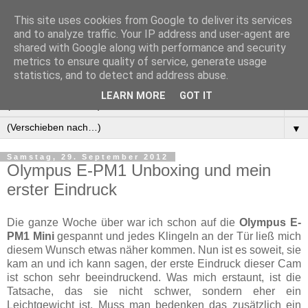
This site uses cookies from Google to deliver its services
Manus Testwelt, alles
and to analyze traffic. Your IP address and user-agent are
shared with Google along with performance and security
außer langweilig
metrics to ensure quality of service, generate usage
statistics, and to detect and address abuse.
LEARN MORE
GOT IT
▼
▼
Samstag, 29. September 2012
Olympus E-PM1 Unboxing und mein
erster Eindruck
Die ganze Woche über war ich schon auf die
Olympus E-
PM1 Mini
gespannt und jedes Klingeln an der Tür ließ mich
diesem Wunsch etwas näher kommen. Nun ist es soweit, sie
kam an und ich kann sagen, der erste Eindruck dieser Cam
ist schon sehr beeindruckend. Was mich erstaunt, ist die
Tatsache, das sie nicht schwer, sondern eher ein
Leichtgewicht ist. Muss man bedenken das zusätzlich ein