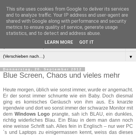
This site uses cookies from Google to deliver its services
Manus Testwelt, alles
and to analyze traffic. Your IP address and user-agent are
shared with Google along with performance and security
außer langweilig
metrics to ensure quality of service, generate usage
statistics, and to detect and address abuse.
LEARN MORE
GOT IT
▼
▼
Donnerstag, 20. September 2012
Blue Screen, Chaos und vieles mehr
Heute morgen, üblich wie sonst immer, wurde er angemacht.
Er der sonst immer schnurrte wie ein Baby. Doch diesmal
ging es komisches Geräusch von ihm aus. Es knarzte
irgendwie und dort wo sonst immer der schwarze Monitor mit
dem
Windows Logo
prangte, sah ich BLAU, ein dunkles,
richtig widerliches Blau. Ein Blau in dem man dann noch
eine weisse Schrift sah. Alles fein in Englisch – nur wer PC
´s und Laptops zu einigermassen kennt, weiss das dieses