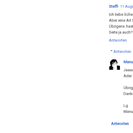
Steffi
11 Augu
Ich liebe Scher
Aber eine Art 
Übrigens hast
Seite ja auch?
Antworten
Antworten
Manu
Jaaaa
Ader 
Übrig
Danke
Lg
Manu
Antworten