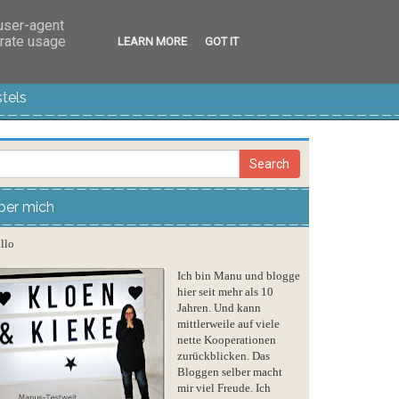
 user-agent
erate usage
LEARN MORE
GOT IT
tels
ber mich
llo
Ich bin Manu und blogge
hier seit mehr als 10
Jahren. Und kann
mittlerweile auf viele
nette Kooperationen
zurückblicken. Das
Bloggen selber macht
mir viel Freude. Ich