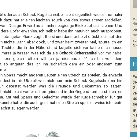
er
oder auch Schock Kugelschreiber, sieht eigentlich wie ein normaler
wi
h dazu hat er einen leichten Touch von den etwas älteren Modellen,
dü
 vom Design. Er wird noch mehr neugierige Blicke auf sich ziehen. Und
bi
ndere Opfer erwählen. Ich selber habe ihn natürlich auch ausprobiert,
me
h habs getan. Ganz zaghaft erst und dann beherzt drückte ich auf den
zu
ich nichts. Dann aber doch, und zwar beim zweiten Mal, spürte ich ein
Ne
 Tochter die in der Nähe stand kugelte sich vor lachen. Ich hasse
h muss ja wissen was ich da als
Schock Scherzartikel
vor mir habe.
h, aber gleich foltern will ich ja niemanden ^^ Ich bin von dem
H
un so angetan das ich ihn sicherlich dem ein oder anderem zum
rde.
ich Spass macht anderen Leuten einen Streich zu spielen, da erwacht
Fo
ndest in mir. Überall wo mich nun mein Schock Kugelschreiber hin
(s
nun getestet werden was die Freunde und Bekannten so sagen.
Ge
t nicht leicht vorher schon grinsend in der Gegend rum zu stehen, es
ve
en. Mit viel Spass und Gelächter wurde der Kugelschreiber für gut
dü
annte habe, die auch gern mal einen Streich spielen, weiss ich heute
se
ächst zulegen werden.
ge
Na
do
da