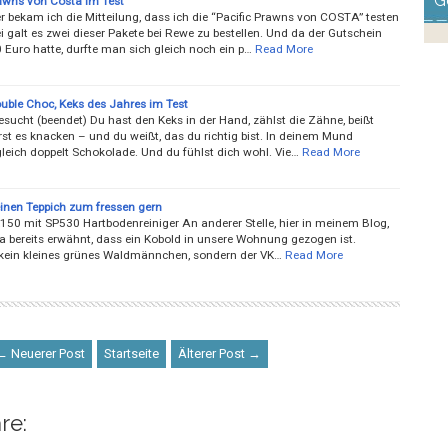
G
rawns von Costa im Test
r bekam ich die Mitteilung, dass ich die “Pacific Prawns von COSTA” testen
i galt es zwei dieser Pakete bei Rewe zu bestellen. Und da der Gutschein
 Euro hatte, durfte man sich gleich noch ein p…
Read More
ouble Choc, Keks des Jahres im Test
esucht (beendet) Du hast den Keks in der Hand, zählst die Zähne, beißt
rst es knacken – und du weißt, das du richtig bist. In deinem Mund
leich doppelt Schokolade. Und du fühlst dich wohl. Vie…
Read More
inen Teppich zum fressen gern
150 mit SP530 Hartbodenreiniger An anderer Stelle, hier in meinem Blog,
ja bereits erwähnt, dass ein Kobold in unsere Wohnung gezogen ist.
 kein kleines grünes Waldmännchen, sondern der VK…
Read More
← Neuerer Post
Startseite
Älterer Post →
re: