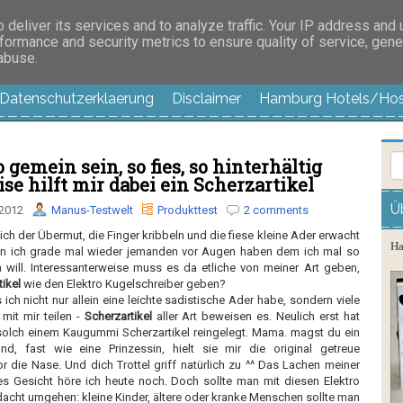
es außer langweilig
deliver its services and to analyze traffic. Your IP address and
formance and security metrics to ensure quality of service, gen
 abuse.
Datenschutzerklaerung
Disclaimer
Hamburg Hotels/Hos
 gemein sein, so fies, so hinterhältig
se hilft mir dabei ein Scherzartikel
Ü
 2012
Manus-Testwelt
Produkttest
2 comments
 der Übermut, die Finger kribbeln und die fiese kleine Ader erwacht
Ha
nn ich grade mal wieder jemanden vor Augen haben dem ich mal so
n will. Interessanterweise muss es da etliche von meiner Art geben,
ikel
wie den Elektro Kugelschreiber geben?
 ich nicht nur allein eine leichte sadistische Ader habe, sondern viele
it mir teilen -
Scherzartikel
aller Art beweisen es. Neulich erst hat
solch einem Kaugummi Scherzartikel reingelegt. Mama. magst du ein
d, fast wie eine Prinzessin, hielt sie mir die original getreue
die Nase. Und dich Trottel griff natürlich zu ^^ Das Lachen meiner
s Gesicht höre ich heute noch. Doch sollte man mit diesen Elektro
acht umgehen: kleine Kinder, ältere oder kranke Menschen sollte man