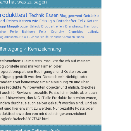
anu hat was zu sagen
rodukttest
Technik
Essen
Bloggerevent
Getränke
ood
Reisen
Katzen wie Felix
Iglo Botschafter
Felix
Katzen
ggi
Maggiblogger
Urlaub
Bloggertreffen
Brandnooz
Hamburg
ine Perle
Bahlsen
Felix Crunchy Crumbles
Leibniz
logladiesontour
Bio
10 Jahre Sealife Hannover
Amazon Shops
ffenlegung / Kennzeichnung
tte beachten:
Die meisten Produkte die ich auf meinem
og vorstelle sind mir von Firmen oder
operationspartnern Bedingungs- und Kostenlos zur
rfügung gestellt worden. Dieses beeinträchtigt oder
rändert aber keineswegs meine Meinung zu und über
ese Produkte. Wir bewerten objektiv und ehrlich. Gleiches
lt auch für Reviews - bezahlte Posts. Ich möchte aber auch
rauf hinweisen, das NICHT alle Produkte kostenlos waren,
ndern durchaus auch selber gekauft worden sind. Und es
rt sind hier erwähnt zu werden. Nur bezahlte Posts oder
odukttests werden von mir deutlich gekennzeichnet.
ogle8d84dceb3837f742.html