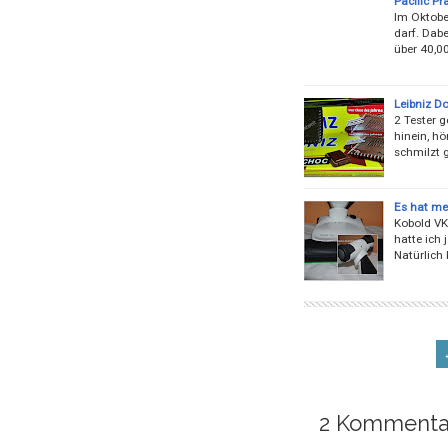
Pacific P
Im Oktobe
darf. Dabe
über 40,00
Leibniz D
2 Tester g
hinein, hö
schmilzt g
Es hat me
Kobold VK
hatte ich 
Natürlich
2 Kommenta