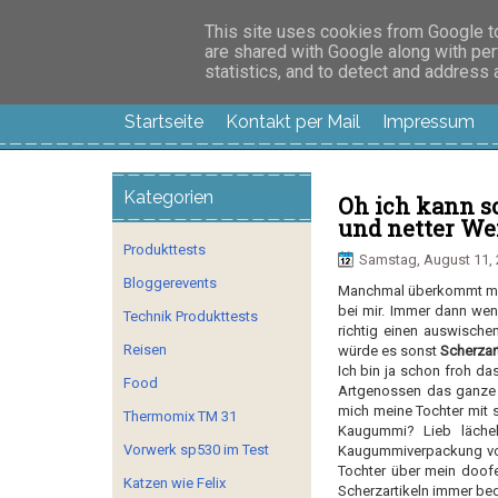
Manus Testwelt, all
This site uses cookies from Google to 
are shared with Google along with per
statistics, and to detect and address
Startseite
Kontakt per Mail
Impressum
Kategorien
Oh ich kann so
und netter Wei
Produkttests
Samstag, August 11,
Bloggerevents
Manchmal überkommt mich
bei mir. Immer dann we
Technik Produkttests
richtig einen auswische
Reisen
würde es sonst
Scherzart
Ich bin ja schon froh das
Food
Artgenossen das ganze m
mich meine Tochter mit 
Thermomix TM 31
Kaugummi? Lieb lächeln
Vorwerk sp530 im Test
Kaugummiverpackung vor 
Tochter über mein doofe
Katzen wie Felix
Scherzartikeln immer bed