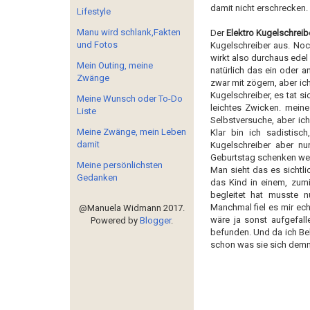
damit nicht erschrecken.
Lifestyle
Manu wird schlank,Fakten
Der
Elektro Kugelschreib
und Fotos
Kugelschreiber aus. Noc
wirkt also durchaus edel
Mein Outing, meine
natürlich das ein oder a
Zwänge
zwar mit zögern, aber ic
Kugelschreiber, es tat s
Meine Wunsch oder To-Do
leichtes Zwicken. meine
Liste
Selbstversuche, aber ic
Meine Zwänge, mein Leben
Klar bin ich sadistisc
damit
Kugelschreiber aber n
Geburtstag schenken we
Meine persönlichsten
Man sieht das es sichtl
Gedanken
das Kind in einem, zumi
begleitet hat musste 
Manchmal fiel es mir ech
@Manuela Widmann 2017.
wäre ja sonst aufgefall
Powered by
Blogger
.
befunden. Und da ich Bek
schon was sie sich demn