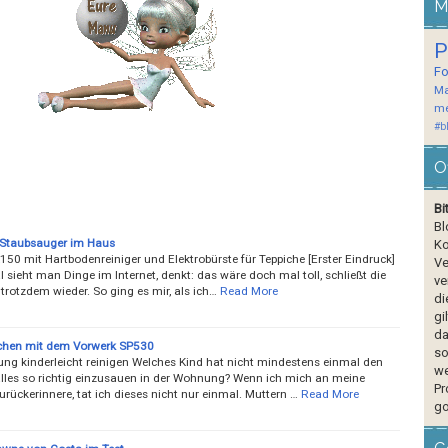
M
P
F
Ma
me
#b
O
Bi
Bl
 Staubsauger im Haus
Ko
50 mit Hartbodenreiniger und Elektrobürste für Teppiche [Erster Eindruck]
Ve
ieht man Dinge im Internet, denkt: das wäre doch mal toll, schließt die
ve
 trotzdem wieder. So ging es mir, als ich…
Read More
di
gi
da
chen mit dem Vorwerk SP530
so
ng kinderleicht reinigen Welches Kind hat nicht mindestens einmal den
we
lles so richtig einzusauen in der Wohnung? Wenn ich mich an meine
Pr
urückerinnere, tat ich dieses nicht nur einmal. Muttern …
Read More
go