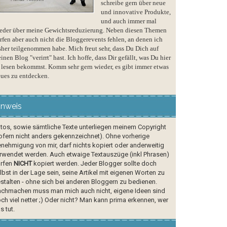
schreibe gern über neue
und innovative Produkte,
und auch immer mal
eder über meine Gewichtsreduzierung. Neben diesen Themen
rfen aber auch nicht die Bloggerevents fehlen, an denen ich
sher teilgenommen habe. Mich freut sehr, dass Du Dich auf
inen Blog "verirrt" hast. Ich hoffe, dass Dir gefällt, was Du hier
 lesen bekommst. Komm sehr gern wieder, es gibt immer etwas
ues zu entdecken.
inweis
tos, sowie sämtliche Texte unterliegen meinem Copyright
ofern nicht anders gekennzeichnet). Ohne vorherige
nehmigung von mir, darf nichts kopiert oder anderweitig
rwendet werden. Auch etwaige Textauszüge (inkl Phrasen)
rfen
NICHT
kopiert werden. Jeder Blogger sollte doch
lbst in der Lage sein, seine Artikel mit eigenen Worten zu
stalten - ohne sich bei anderen Bloggern zu bedienen.
chmachen muss man mich auch nicht, eigene Ideen sind
ch viel netter ;) Oder nicht? Man kann prima erkennen, wer
s tut.