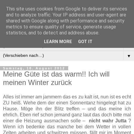
This site uses cookies from Google to deliver its services
Manus Testwelt, alles
and to analyze traffic. Your IP address and user-agent are
shared with Google along with performance and security
außer langweilig
metrics to ensure quality of service, generate usage
statistics, and to detect and address abuse.
LEARN MORE
GOT IT
▼
▼
Samstag, 18. August 2012
Meine Güte ist das warm!! Ich will
meinen Winter zurück
Alles ist immer am jammern das es zu kalt ist, nun ist es echt
ZU heiß. Wehe dem der einen Sonnentanz hingelegt hat zu
Hause. Möge ihn der Blitz treffen – und das meine ich
ehrlich. Eben rief schon jemand ganz laut das doch bitte mal
einer die Heizung ausmachen solle –
nicht wahr Jutta
?
Wenn ich bedenke das manche bei dem Wetter in vollen
Zelten arbeiten und schwitzen müssen, fällt mir im Moment