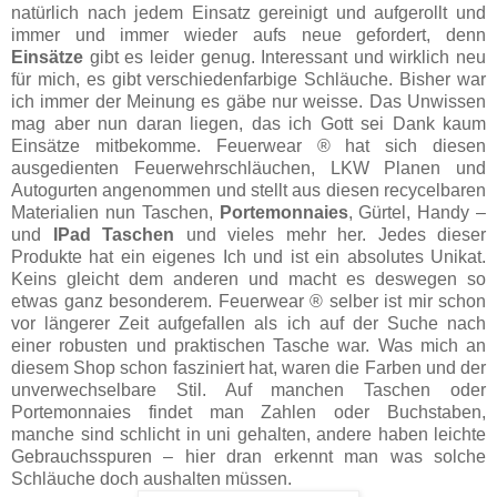
natürlich nach jedem Einsatz gereinigt und aufgerollt und
immer und immer wieder aufs neue gefordert, denn
Einsätze
gibt es leider genug. Interessant und wirklich neu
für mich, es gibt verschiedenfarbige Schläuche. Bisher war
ich immer der Meinung es gäbe nur weisse. Das Unwissen
mag aber nun daran liegen, das ich Gott sei Dank kaum
Einsätze mitbekomme.
Feuerwear ® hat sich diesen
ausgedienten Feuerwehrschläuchen, LKW Planen und
Autogurten angenommen und stellt aus diesen recycelbaren
Materialien nun Taschen,
Portemonnaies
, Gürtel, Handy –
und
IPad Taschen
und vieles mehr her. Jedes dieser
Produkte hat ein eigenes Ich und ist ein absolutes Unikat.
Keins gleicht dem anderen und macht es deswegen so
etwas ganz besonderem. Feuerwear ® selber ist mir schon
vor längerer Zeit aufgefallen als ich auf der Suche nach
einer robusten und praktischen Tasche war. Was mich an
diesem Shop schon fasziniert hat, waren die Farben und der
unverwechselbare Stil. Auf manchen Taschen oder
Portemonnaies findet man Zahlen oder Buchstaben,
manche sind schlicht in uni gehalten, andere haben leichte
Gebrauchsspuren – hier dran erkennt man was solche
Schläuche doch aushalten müssen.