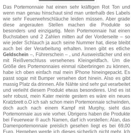
Das Portemonnaie hat einen sehr kräftigen Rot Ton und
wenn man genau hinschaut sind man unterhalb des Labels
wie sehr Feuerwehrschläuche leiden müssen. Aber grade
diese angerauten Stellen machen die Produkte so
besonders und einzigartig. Mein Portemonnaie hat einen
Buchstaben und 2 Zahlen mitten auf der Vorderseite – so
wie jeder Schlauch ja auch seine Nummer hat, diese bleibt
auch bei der Verarbeitung erhalten. Innen gibt es etliche
Geldschein
–, Führerschein – , und Ausweisfächer und ein
mit Reißverschluss versehenes Kleingeldfach. Um die
Größe des Portemonnaies einmal rüberbringen zu können,
habe ich oben einfach mal mein IPhone hineingepackt. Es
passt sogar mit Bumper versehen dort hinein. Also es gibt
massig Platz da drinnen. Alle Nähte sind sehr gut verarbeitet
und verleiht diesem Produkt etwas besonderes. Und es ist
sehr robust, mein Kater meinte gestern es wäre ein neues
Kratzbrett o.O ich sah schon mein Portemonnaie schwinden,
doch auch nach einem Kampf mit Murphy, sieht das
Portemonnaie aus wie vorher. Übrigens haben die Produkte
bei Feuerwear ® auch Namen, darf ich vorstellen: Alan, das
Damenportemonnaie preislich gesehen liegt es bei 69,00
Euro. Hergeben werde ich dieses sicherlich nicht mehr. Ich