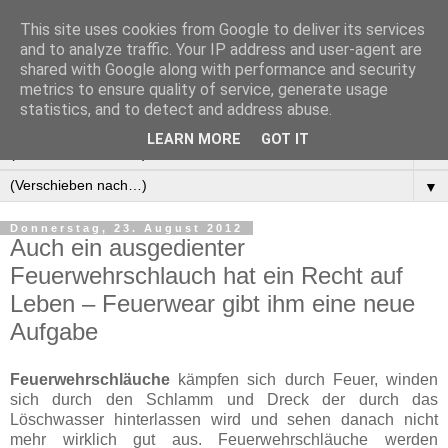
This site uses cookies from Google to deliver its services
Manus Testwelt, alles
and to analyze traffic. Your IP address and user-agent are
shared with Google along with performance and security
außer langweilig
metrics to ensure quality of service, generate usage
statistics, and to detect and address abuse.
LEARN MORE
GOT IT
▼
▼
Donnerstag, 23. August 2012
Auch ein ausgedienter
Feuerwehrschlauch hat ein Recht auf
Leben – Feuerwear gibt ihm eine neue
Aufgabe
Feuerwehrschläuche
kämpfen sich durch Feuer, winden
sich durch den Schlamm und Dreck der durch das
Löschwasser hinterlassen wird und sehen danach nicht
mehr wirklich gut aus. Feuerwehrschläuche werden