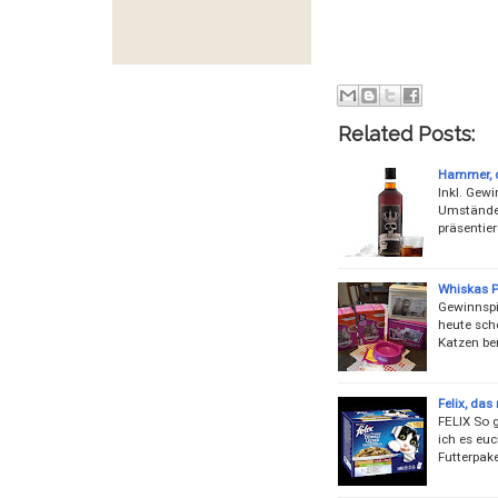
Related Posts:
Hammer, d
Inkl. Gew
Umstände 
präsentie
Whiskas P
Gewinnspie
heute sch
Katzen be
Felix, das
FELIX So 
ich es euc
Futterpak