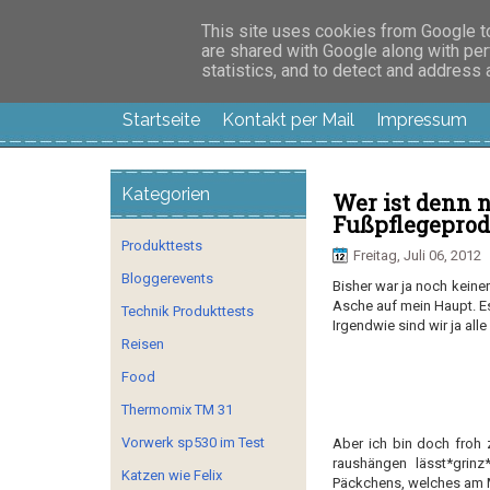
Manus Testwelt, all
This site uses cookies from Google to 
are shared with Google along with per
statistics, and to detect and address
Startseite
Kontakt per Mail
Impressum
Kategorien
Wer ist denn 
Fußpflegepro
Produkttests
Freitag, Juli 06, 2012
Bloggerevents
Bisher war ja noch keine
Asche auf mein Haupt. Es
Technik Produkttests
Irgendwie sind wir ja alle
Reisen
Food
Thermomix TM 31
Vorwerk sp530 im Test
Aber ich bin doch froh 
raushängen lässt*grin
Katzen wie Felix
Päckchens, welches am M