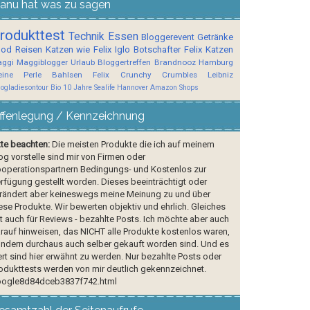
anu hat was zu sagen
rodukttest
Technik
Essen
Bloggerevent
Getränke
ood
Reisen
Katzen wie Felix
Iglo Botschafter
Felix
Katzen
ggi
Maggiblogger
Urlaub
Bloggertreffen
Brandnooz
Hamburg
ine Perle
Bahlsen
Felix Crunchy Crumbles
Leibniz
logladiesontour
Bio
10 Jahre Sealife Hannover
Amazon Shops
ffenlegung / Kennzeichnung
tte beachten:
Die meisten Produkte die ich auf meinem
og vorstelle sind mir von Firmen oder
operationspartnern Bedingungs- und Kostenlos zur
rfügung gestellt worden. Dieses beeinträchtigt oder
rändert aber keineswegs meine Meinung zu und über
ese Produkte. Wir bewerten objektiv und ehrlich. Gleiches
lt auch für Reviews - bezahlte Posts. Ich möchte aber auch
rauf hinweisen, das NICHT alle Produkte kostenlos waren,
ndern durchaus auch selber gekauft worden sind. Und es
rt sind hier erwähnt zu werden. Nur bezahlte Posts oder
odukttests werden von mir deutlich gekennzeichnet.
ogle8d84dceb3837f742.html