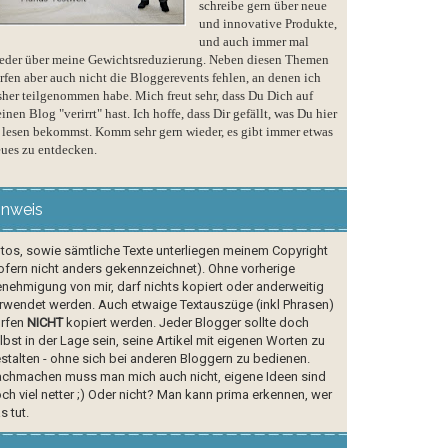
schreibe gern über neue
und innovative Produkte,
und auch immer mal
eder über meine Gewichtsreduzierung. Neben diesen Themen
rfen aber auch nicht die Bloggerevents fehlen, an denen ich
sher teilgenommen habe. Mich freut sehr, dass Du Dich auf
inen Blog "verirrt" hast. Ich hoffe, dass Dir gefällt, was Du hier
 lesen bekommst. Komm sehr gern wieder, es gibt immer etwas
ues zu entdecken.
inweis
tos, sowie sämtliche Texte unterliegen meinem Copyright
ofern nicht anders gekennzeichnet). Ohne vorherige
nehmigung von mir, darf nichts kopiert oder anderweitig
rwendet werden. Auch etwaige Textauszüge (inkl Phrasen)
rfen
NICHT
kopiert werden. Jeder Blogger sollte doch
lbst in der Lage sein, seine Artikel mit eigenen Worten zu
stalten - ohne sich bei anderen Bloggern zu bedienen.
chmachen muss man mich auch nicht, eigene Ideen sind
ch viel netter ;) Oder nicht? Man kann prima erkennen, wer
s tut.