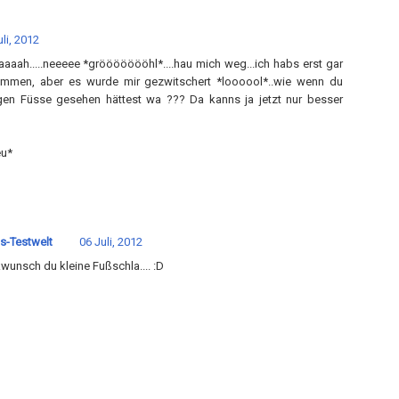
li, 2012
aah.....neeeee *gröööööööhl*....hau mich weg...ich habs erst gar
ommen, aber es wurde mir gezwitschert *loooool*..wie wenn du
gen Füsse gesehen hättest wa ??? Da kanns ja jetzt nur besser
eu*
s-Testwelt
06 Juli, 2012
wunsch du kleine Fußschla.... :D