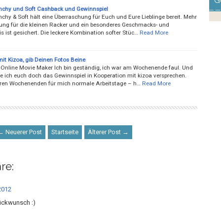
G
nchy und Soft Cashback und Gewinnspiel
chy & Soft hält eine Überraschung für Euch und Eure Lieblinge bereit. Mehr
ng für die kleinen Racker und ein besonderes Geschmacks- und
s ist gesichert. Die leckere Kombination softer Stüc…
Read More
it Kizoa, gib Deinen Fotos Beine
r Online Movie Maker Ich bin geständig, ich war am Wochenende faul. Und
te ich euch doch das Gewinnspiel in Kooperation mit kizoa versprechen.
ren Wochenenden für mich normale Arbeitstage – h…
Read More
← Neuerer Post
Startseite
Älterer Post →
re:
 2012
ückwunsch :)