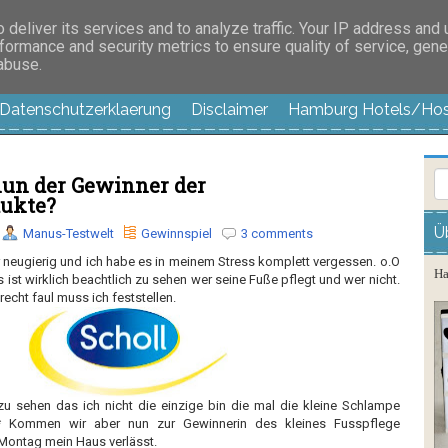
es außer langweilig
deliver its services and to analyze traffic. Your IP address and
formance and security metrics to ensure quality of service, gen
 abuse.
Datenschutzerklaerung
Disclaimer
Hamburg Hotels/Hos
nun der Gewinner der
dukte?
Ü
Manus-Testwelt
Gewinnspiel
3 comments
r neugierig und ich habe es in meinem Stress komplett vergessen. o.O
Ha
 ist wirklich beachtlich zu sehen wer seine Fuße pflegt und wer nicht.
 recht faul muss ich feststellen.
zu sehen das ich nicht die einzige bin die mal die kleine Schlampe
z* Kommen wir aber nun zur Gewinnerin des kleines Fusspflege
ontag mein Haus verlässt.