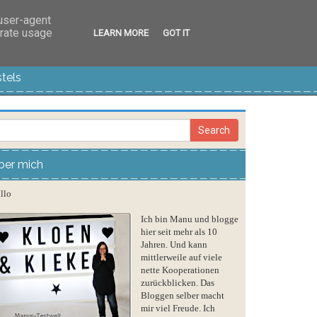
 user-agent
erate usage
LEARN MORE
GOT IT
tels
ber mich
llo
Ich bin Manu und blogge
hier seit mehr als 10
Jahren. Und kann
mittlerweile auf viele
nette Kooperationen
zurückblicken. Das
Bloggen selber macht
mir viel Freude. Ich