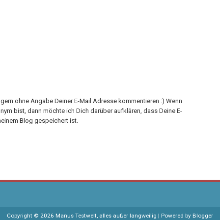
h gern ohne Angabe Deiner E-Mail Adresse kommentieren :) Wenn
onym bist, dann möchte ich Dich darüber aufklären, dass Deine E-
einem Blog gespeichert ist.
Copyright ©
2026
Manus Testwelt, alles außer langweilig
| Powered by
Blogger