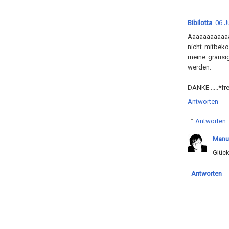
Bibilotta
06 Ju
Aaaaaaaaaaaaa
nicht mitbek
meine grausi
werden.
DANKE .....*fr
Antworten
Antworten
Manu
Glück
Antworten