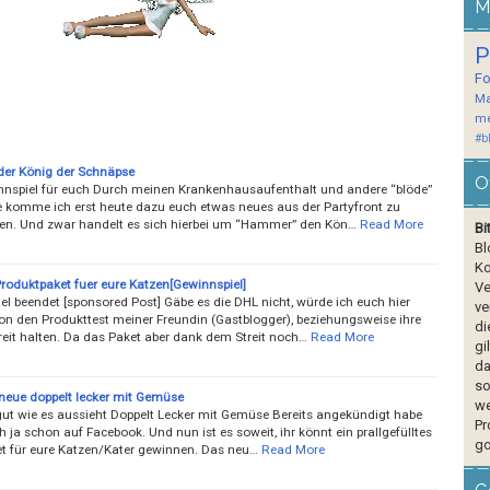
M
P
F
Ma
me
#b
er König der Schnäpse
O
innspiel für euch Durch meinen Krankenhausaufenthalt und andere “blöde”
komme ich erst heute dazu euch etwas neues aus der Partyfront zu
ren. Und zwar handelt es sich hierbei um “Hammer” den Kön…
Read More
Bi
Bl
Ko
roduktpaket fuer eure Katzen[Gewinnspiel]
Ve
l beendet [sponsored Post] Gäbe es die DHL nicht, würde ich euch hier
ve
on den Produkttest meiner Freundin (Gastblogger), beziehungsweise ihre
di
reit halten. Da das Paket aber dank dem Streit noch…
Read More
gi
da
so
 neue doppelt lecker mit Gemüse
we
gut wie es aussieht Doppelt Lecker mit Gemüse Bereits angekündigt habe
Pr
h ja schon auf Facebook. Und nun ist es soweit, ihr könnt ein prallgefülltes
go
et für eure Katzen/Kater gewinnen. Das neu…
Read More