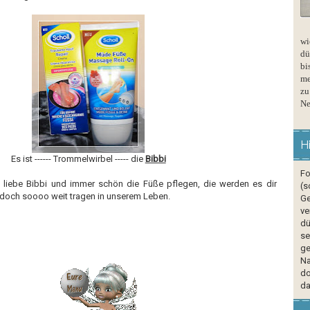
wi
dü
bi
me
zu
Ne
H
Es ist ------ Trommelwirbel ----- die
Bibbi
Fo
 liebe Bibbi und immer schön die Füße pflegen, die werden es dir
(s
doch soooo weit tragen in unserem Leben.
Ge
ve
dü
se
ge
Na
do
da