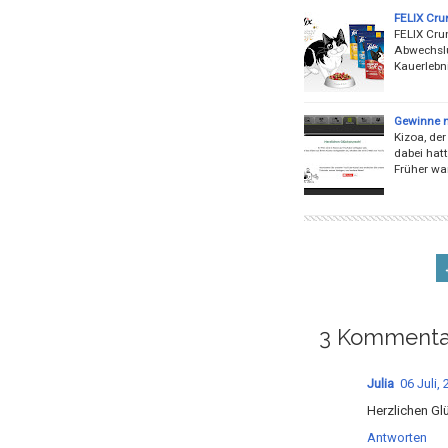
FELIX Cru
FELIX Crun
Abwechslu
Kauerlebni
Gewinne m
Kizoa, de
dabei hat
Früher wa
3 Kommenta
Julia
06 Juli,
Herzlichen Gl
Antworten