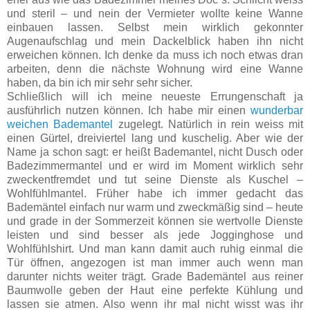
und steril – und nein der Vermieter wollte keine Wanne
einbauen lassen. Selbst mein wirklich gekonnter
Augenaufschlag und mein Dackelblick haben ihn nicht
erweichen können. Ich denke da muss ich noch etwas dran
arbeiten, denn die nächste Wohnung wird eine Wanne
haben, da bin ich mir sehr sehr sicher.
Schließlich will ich meine neueste Errungenschaft ja
ausführlich nutzen können. Ich habe mir einen
wunderbar
weichen Bademantel
zugelegt. Natürlich in rein weiss mit
einen Gürtel, dreiviertel lang und kuschelig. Aber wie der
Name ja schon sagt: er heißt Bademantel, nicht Dusch oder
Badezimmermantel und er wird im Moment wirklich sehr
zweckentfremdet und tut seine Dienste als Kuschel –
Wohlfühlmantel. Früher habe ich immer gedacht das
Bademäntel einfach nur warm und zweckmäßig sind – heute
und grade in der Sommerzeit können sie wertvolle Dienste
leisten und sind besser als jede Jogginghose und
Wohlfühlshirt. Und man kann damit auch ruhig einmal die
Tür öffnen, angezogen ist man immer auch wenn man
darunter nichts weiter trägt. Grade Bademäntel aus reiner
Baumwolle geben der Haut eine perfekte Kühlung und
lassen sie atmen. Also wenn ihr mal nicht wisst was ihr