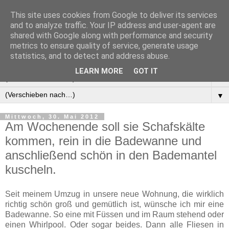
This site uses cookies from Google to deliver its services
Manus Testwelt, alles
and to analyze traffic. Your IP address and user-agent are
shared with Google along with performance and security
außer langweilig
metrics to ensure quality of service, generate usage
statistics, and to detect and address abuse.
LEARN MORE
GOT IT
▼
▼
Mittwoch, 30. Mai 2012
Am Wochenende soll sie Schafskälte
kommen, rein in die Badewanne und
anschließend schön in den Bademantel
kuscheln.
Seit meinem Umzug in unsere neue Wohnung, die wirklich
richtig schön groß und gemütlich ist, wünsche ich mir eine
Badewanne. So eine mit Füssen und im Raum stehend oder
einen Whirlpool. Oder sogar beides. Dann alle Fliesen in