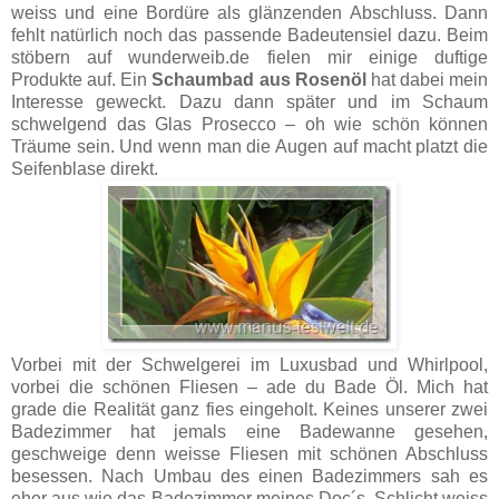
weiss und eine Bordüre als glänzenden Abschluss. Dann
fehlt natürlich noch das passende Badeutensiel dazu. Beim
stöbern auf wunderweib.de fielen mir einige duftige
Produkte auf. Ein
Schaumbad aus Rosenöl
hat dabei mein
Interesse geweckt. Dazu dann später und im Schaum
schwelgend das Glas Prosecco – oh wie schön können
Träume sein. Und wenn man die Augen auf macht platzt die
Seifenblase direkt.
Vorbei mit der Schwelgerei im Luxusbad und Whirlpool,
vorbei die schönen Fliesen – ade du Bade Öl. Mich hat
grade die Realität ganz fies eingeholt. Keines unserer zwei
Badezimmer hat jemals eine Badewanne gesehen,
geschweige denn weisse Fliesen mit schönen Abschluss
besessen. Nach Umbau des einen Badezimmers sah es
eher aus wie das Badezimmer meines Doc´s. Schlicht weiss