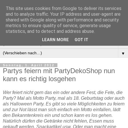
This site uses cookies from Google to deliver its services
Manus Testwelt, alles
and to analyze traffic. Your IP address and user-agent are
shared with Google along with performance and security
außer langweilig
metrics to ensure quality of service, generate usage
statistics, and to detect and address abuse.
LEARN MORE
GOT IT
▼
▼
Sonntag, 1. April 2012
Partys feiern mit PartyDekoShop nun
kann es richtig losgehen
Wer feiert nicht gern das ein oder andere Fest, die Fete, die
Party? Mal als Motto Party, mal als 18. Geburtstag oder auch
als
Halloween Party
. Es gibt so viele Möglichkeiten zu feiern
und zur Not lässt man sich einfach ein Motto einfallen, lädt
den Bekanntenkreis ein und schon kann es los gehen.
Natürlich dürfen die Getränke nicht fehlen, Essen muss
gekauft werden, Snackartikel usw. Oder man macht eine