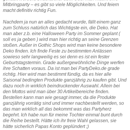
Mitbringparty – es gibt so viele Möglichkeiten. Und feiern
macht definitiv richtig Fun.
Nachdem ja nun an alles gedacht wurde, fällt einem ganz
zum Schluss natürlich das Wichtigste ein, die Deko. Hat
man aber z.b. eine Halloween Party im Sommer geplant (
soll es ja geben ) wird man hier richtig an seine Grenzen
stoßen. Außer in Gothic Shops wird man keine besondere
Deko finden. Ich finde Feste zu bestimmten Anlässen
sowieso sehr langweilig es sei denn es ist ein fester
Geburtstagstermin. Grade außergewöhnliche Dinge werfen
ihre Schatten voraus. Da ist man bei
PartyDeko.de
grade
richtig. Hier wird man bestimmt fündig, da es hier alle
Saisonal bedingten Produkte ganzjährig zu kaufen gibt. Und
dazu noch in wirklich beindruckender Auswahl. Allein bei
den Mottos wird man über 30 Artikelbereiche finden.
Bestellen kann man wie gesagt immer, da die Produkte
ganzjährig vorrätig sind und immer nachbestellt werden, so
das man wirklich all das bekommt was das Partyherz
begehrt. Ich habe nun für meine Tochter einmal bunt durch
die Reihe bestellt. Hätte ich ihr freie Wahl gelassen, sie
hätte sicherlich Papas Konto geplündert ;)