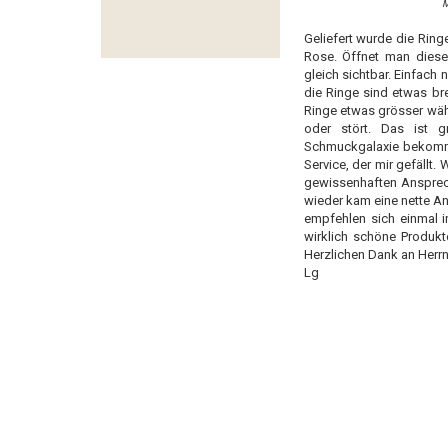
M
Geliefert wurde die Ring
Rose. Öffnet man diese,
gleich sichtbar. Einfach
die Ringe sind etwas bre
Ringe etwas grösser wähle
oder stört. Das ist 
Schmuckgalaxie bekommt
Service, der mir gefällt
gewissenhaften Ansprech
wieder kam eine nette An
empfehlen sich einmal 
wirklich schöne Produkt
Herzlichen Dank an Herrn
Lg