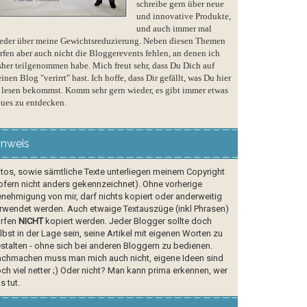
schreibe gern über neue
und innovative Produkte,
und auch immer mal
eder über meine Gewichtsreduzierung. Neben diesen Themen
rfen aber auch nicht die Bloggerevents fehlen, an denen ich
sher teilgenommen habe. Mich freut sehr, dass Du Dich auf
inen Blog "verirrt" hast. Ich hoffe, dass Dir gefällt, was Du hier
 lesen bekommst. Komm sehr gern wieder, es gibt immer etwas
ues zu entdecken.
inweis
tos, sowie sämtliche Texte unterliegen meinem Copyright
ofern nicht anders gekennzeichnet). Ohne vorherige
nehmigung von mir, darf nichts kopiert oder anderweitig
rwendet werden. Auch etwaige Textauszüge (inkl Phrasen)
rfen
NICHT
kopiert werden. Jeder Blogger sollte doch
lbst in der Lage sein, seine Artikel mit eigenen Worten zu
stalten - ohne sich bei anderen Bloggern zu bedienen.
chmachen muss man mich auch nicht, eigene Ideen sind
ch viel netter ;) Oder nicht? Man kann prima erkennen, wer
s tut.