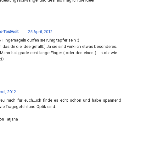
 bedeutungsschwanger und deshalb mag ich die Idee!
s-Testwelt
25 April, 2012
i Fingernägeln dürfen sie ruhig tapfer sein ;)
 das dir die Idee gefällt:) Ja sie sind wirklich etwas besonderes.
Mann hat grade echt lange Finger ( oder den einen ) - stolz wie
 :D
pril, 2012
freu mich für euch...ich finde es echt schön und habe spannend
wie Tragegefühl und Optik sind.
on Tatjana