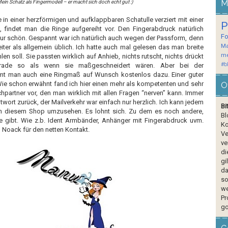
M
ein Schatz als Fingermodell – er macht sich doch echt gut :)
e in einer herzförmigen und aufklappbaren Schatulle verziert mit einer
P
 findet man die Ringe aufgereiht vor. Den Fingerabdruck natürlich
F
 nur schön. Gespannt war ich natürlich auch wegen der Passform, denn
Ma
iter als allgemein üblich. Ich hatte auch mal gelesen das man breite
me
n soll. Sie passten wirklich auf Anhieb, nichts rutscht, nichts drückt
#b
grade so als wenn sie maßgeschneidert wären. Aber bei der
 man auch eine Ringmaß auf Wunsch kostenlos dazu. Einer guter
. Wie schon erwähnt fand ich hier einen mehr als kompetenten und sehr
O
partner vor, den man wirklich mit allen Fragen “nerven” kann. Immer
twort zurück, der Mailverkehr war einfach nur herzlich. Ich kann jedem
Bi
in diesem Shop umzusehen. Es lohnt sich. Zu dem es noch andere,
Bl
e gibt. Wie z.b. Ident Armbänder, Anhänger mit Fingerabdruck uvm.
Ko
 Noack für den netten Kontakt.
Ve
ve
di
gi
da
so
we
Pr
go