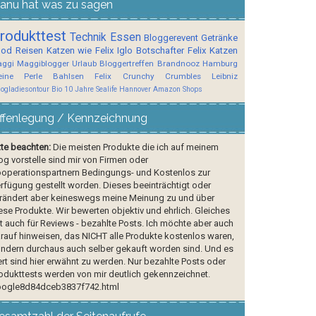
anu hat was zu sagen
rodukttest
Technik
Essen
Bloggerevent
Getränke
ood
Reisen
Katzen wie Felix
Iglo Botschafter
Felix
Katzen
ggi
Maggiblogger
Urlaub
Bloggertreffen
Brandnooz
Hamburg
ine Perle
Bahlsen
Felix Crunchy Crumbles
Leibniz
logladiesontour
Bio
10 Jahre Sealife Hannover
Amazon Shops
ffenlegung / Kennzeichnung
tte beachten:
Die meisten Produkte die ich auf meinem
og vorstelle sind mir von Firmen oder
operationspartnern Bedingungs- und Kostenlos zur
rfügung gestellt worden. Dieses beeinträchtigt oder
rändert aber keineswegs meine Meinung zu und über
ese Produkte. Wir bewerten objektiv und ehrlich. Gleiches
lt auch für Reviews - bezahlte Posts. Ich möchte aber auch
rauf hinweisen, das NICHT alle Produkte kostenlos waren,
ndern durchaus auch selber gekauft worden sind. Und es
rt sind hier erwähnt zu werden. Nur bezahlte Posts oder
odukttests werden von mir deutlich gekennzeichnet.
ogle8d84dceb3837f742.html