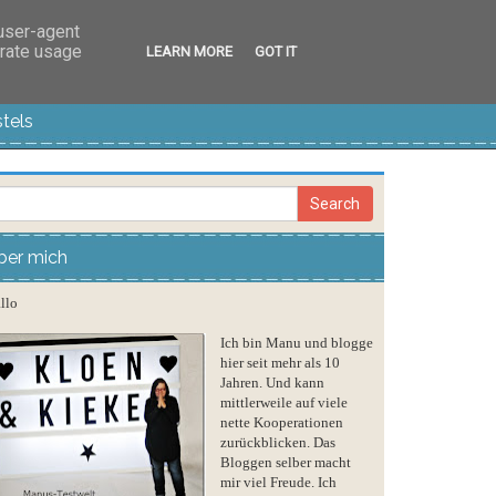
 user-agent
erate usage
LEARN MORE
GOT IT
tels
ber mich
llo
Ich bin Manu und blogge
hier seit mehr als 10
Jahren. Und kann
mittlerweile auf viele
nette Kooperationen
zurückblicken. Das
Bloggen selber macht
mir viel Freude. Ich