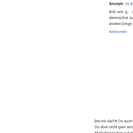
Anonym
26 A
Ach wie g....
demnächst auf
andere Dinge i
Antworten
Bei mir darfst Du auc
Du aber nicht gern an
Mailadresse hier auf m