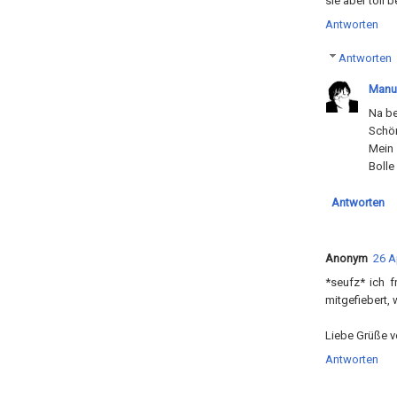
sie aber toll
Antworten
Antworten
Manu
Na be
Schön
Mein 
Bolle
Antworten
Anonym
26 A
*seufz* ich 
mitgefiebert, 
Liebe Grüße v
Antworten