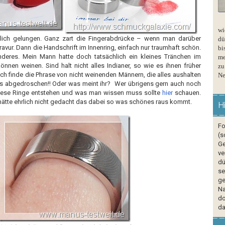
wi
rklich gelungen. Ganz zart die Fingerabdrücke – wenn man darüber
dü
ravur. Dann die Handschrift im Innenring, einfach nur traumhaft schön.
bi
eres. Mein Mann hatte doch tatsächlich ein kleines Tränchen im
me
nnen weinen. Sind halt nicht alles Indianer, so wie es ihnen früher
zu
Ich finde die Phrase von nicht weinenden Männern, die alles aushalten
Ne
ls abgedroschen!! Oder was meint ihr? Wer übrigens gern auch noch
diese Ringe entstehen und was man wissen muss sollte
hier
schauen.
 hätte ehrlich nicht gedacht das dabei so was schönes raus kommt.
H
Fo
(s
Ge
ve
dü
se
ge
Na
do
da