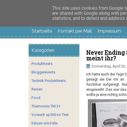
Manus Testwelt, all
This site uses cookies from Google to 
are shared with Google along with per
statistics, and to detect and address
Startseite
Kontakt per Mail
Impressum
Kategorien
Never Ending 
meint ihr?
Produkttests
Donnerstag, April 26,
Bloggerevents
Ich hatte euch die Tage 
gesagt sie bei mir an.
Technik Produkttests
furchtbar aufgeregt. 
Reisen
eingeweiht. Das war das
sollte ja eine richtig s
Food
Thermomix TM 31
Vorwerk sp530 im Test
Katzen wie Felix