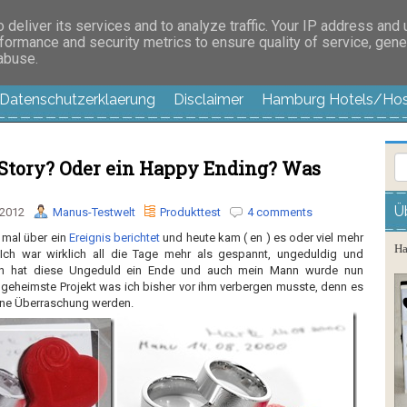
es außer langweilig
deliver its services and to analyze traffic. Your IP address and
formance and security metrics to ensure quality of service, gen
 abuse.
Datenschutzerklaerung
Disclaimer
Hamburg Hotels/Hos
Story? Oder ein Happy Ending? Was
Ü
 2012
Manus-Testwelt
Produkttest
4 comments
3 mal über ein
Ereignis berichtet
und heute kam ( en ) es oder viel mehr
Ha
 Ich war wirklich all die Tage mehr als gespannt, ungeduldig und
Nun hat diese Ungeduld ein Ende und auch mein Mann wurde nun
 geheimste Projekt was ich bisher vor ihm verbergen musste, denn es
chöne Überraschung werden.