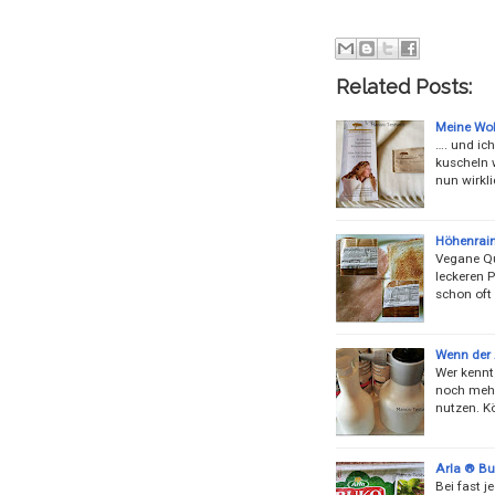
Related Posts:
Meine Wol
…. und ic
kuscheln 
nun wirkli
Höhenrain
Vegane Qua
leckeren 
schon oft
Wenn der 
Wer kennt
noch mehr
nutzen. K
Arla ® Bu
Bei fast 