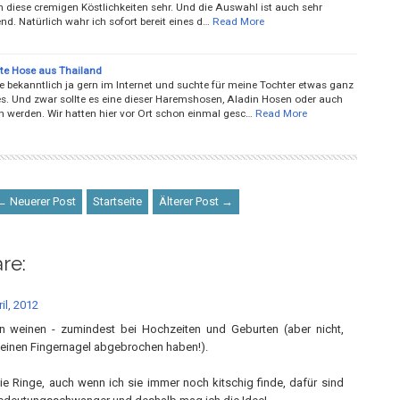
 diese cremigen Köstlichkeiten sehr. Und die Auswahl ist auch sehr
d. Natürlich wahr ich sofort bereit eines d…
Read More
lte Hose aus Thailand
le bekanntlich ja gern im Internet und suchte für meine Tochter etwas ganz
s. Und zwar sollte es eine dieser Haremshosen, Aladin Hosen oder auch
 werden. Wir hatten hier vor Ort schon einmal gesc…
Read More
← Neuerer Post
Startseite
Älterer Post →
re:
il, 2012
n weinen - zumindest bei Hochzeiten und Geburten (aber nicht,
 einen Fingernagel abgebrochen haben!).
die Ringe, auch wenn ich sie immer noch kitschig finde, dafür sind