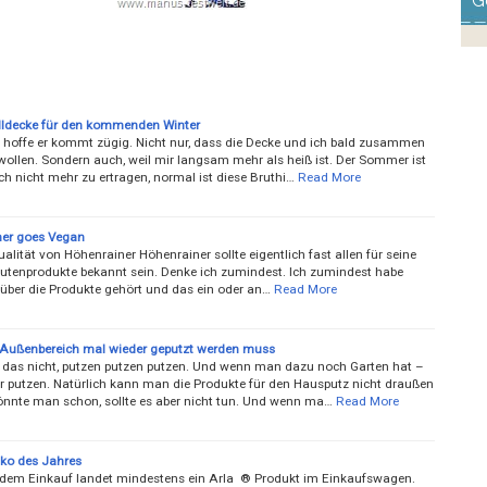
G
ldecke für den kommenden Winter
h hoffe er kommt zügig. Nicht nur, dass die Decke und ich bald zusammen
wollen. Sondern auch, weil mir langsam mehr als heiß ist. Der Sommer ist
ch nicht mehr zu ertragen, normal ist diese Bruthi…
Read More
er goes Vegan
lität von Höhenrainer Höhenrainer sollte eigentlich fast allen für seine
Putenprodukte bekannt sein. Denke ich zumindest. Ich zumindest habe
 über die Produkte gehört und das ein oder an…
Read More
Außenbereich mal wieder geputzt werden muss
 das nicht, putzen putzen putzen. Und wenn man dazu noch Garten hat –
 putzen. Natürlich kann man die Produkte für den Hausputz nicht draußen
önnte man schon, sollte es aber nicht tun. Und wenn ma…
Read More
ko des Jahres
jedem Einkauf landet mindestens ein Arla ® Produkt im Einkaufswagen.