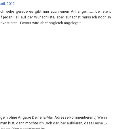
pril, 2012
 ich sehe gerade es gibt nun auch einen Anhänger..........der steht
 jeden Fall auf der Wunschliste, aber zunächst muss ich noch in
nvestieren...Favorit wird aber sogleich angelegt!!!
h gern ohne Angabe Deiner E-Mail Adresse kommentieren :) Wenn
onym bist, dann möchte ich Dich darüber aufklären, dass Deine E-
einem Blog gespeichert ist.