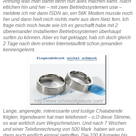
Ahnung was man damit denn nun alles machen kann. Nach
etlichen hin und her – mit zwei Betriebssystemen usw –
meldete ich mir dann ISDN an, ein 56K Modem musste noch
her und dann hielt mich nichts mehr aus dem Netz fern. Ich
frage mich noch heute wie ich es geschafft habe mit 2
übereinander installierten Betriebssystemen überhaupt
surfen zu können. Aber es hat geklappt, hab ich doch gleich
2 Tage nach dem ersten Internetauftritt schon jemanden
kennengelernt.
Lange, angeregte, interessante und lustige Chatabende
folgten. Irgendwann hat man telefoniert – o.O diese Stimme,
es war wirklich zum Wegschmelzen. Und nach 7 Wochen
und einer Telefonrechnung von 500 Mark haben wir uns
dann auch endlich einmal getroffen. Die 100 Kilometer bis