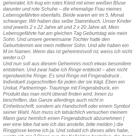
geheiratet. Ich trug ein rotes Kleid mit einer weißen Bluse
darunter und rote Schuhe – die ehemalige Frau meines
Lebensgefährten ebenfalls. Beide waren wir im 5. Monat
schwanger. Wir haben das selbe Stammbuch. Unser Kinder
sind jeweils 2 x 22 Jahre alt und 2 x 20 Jahre alt. Mein
Lebensgefährte hat am gleichen Tag Geburtstag wie mein
Sohn. Und unsere gemeinsame Tochter hatte den
Geburtstermin wie mein mittlerer Sohn. Und alle haben ein
M im Namen. Wenn das ist geheimnisvoll ist, weiss ich nicht
weiter o.O
Und nun soll aus diesem Geheimnis noch etwas besondere
entstehen. Und zwar habe ich Ringe entdeckt – aber nicht
irgendwelche Ringe. Es sind Ringe mit Fingerabdruck .
Individuell zugeschnitten für jeden der sie trägt. Eben ein
Unikat.
Partnerringe- Trauringe mit Fingerabdruck
, ein
Produkt das man nicht überall finden wird. Innen zu
beschriften, das Ganze allerdings auch nicht in
Einheitsschrift, sondern als Handschrift oder einem Symbol
seiner Wahl. Nun muss ich tatsächlich versuchen meinem
Mann ganz heimlich einen Fingerabdruck abzunehmen (
wer eine Idee hat wie ich das anstelle, bitte melden ) die
Ringgösse kenne ich ja. Und sobald ich dieses alles habe,