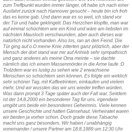
zum Treffpunkt wurden immer länger, oft habe ich nach einer
Ausfahrt zurück nach Hannover gesucht – heute bin ich froh
das es keine gab. Und dann war es so weit, ich stand vor
der Tür und habe geklingelt. Das Herzchen klopfte, man war
auf einmal schüchtern wie ein Kind und wäre am liebsten im
nächsten Mausloch verschwunden, aber auch dieses war
natürlich nicht vorhanden. Also los, ran an den Feind. Die
Tür ging auf o.O meine Knie zitterten ganz plötzlich, aber der
Mensch der dort stand war mir auf Anhieb sehr sympathisch
und ganz anderes als meine Oma meinte – sie dachte
nämlich das ich einem Massenmörder in die Arme laufe :D
Trotzdem war es lustig zu sehen wie 2 erwachsene
Menschen so schüchtern sein können. Es folgte ein wirklich
sehr schöner Tag, mit Kaffeetrinken, einkaufen und vielem
mehr. Und wir wussten das wir uns wieder treffen würden.
Was dann prompt 3 Tage später auch der Fall war. Seitdem
ist der 14.8.2000 ein besonderer Tag für uns. irgendwie
umgibt uns beide ein besonderes Geheimnis. Viele kennen
unsere Geschichte und hatten Gänsehaut. Verheiratet waren
wir beiden ja vorher schon. Doch grade diese Tatsache
macht uns ganz besonders. Wir haben / unabhängig
voneinander / unsere Partner am 18.8.1989 um 12:30 Uhr