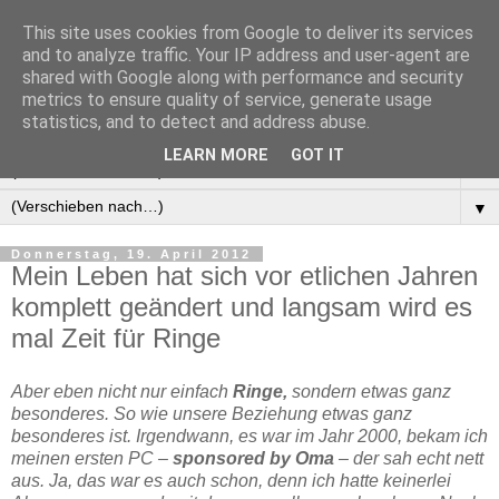
This site uses cookies from Google to deliver its services
Manus Testwelt, alles
and to analyze traffic. Your IP address and user-agent are
shared with Google along with performance and security
außer langweilig
metrics to ensure quality of service, generate usage
statistics, and to detect and address abuse.
LEARN MORE
GOT IT
▼
▼
Donnerstag, 19. April 2012
Mein Leben hat sich vor etlichen Jahren
komplett geändert und langsam wird es
mal Zeit für Ringe
Aber eben nicht nur einfach
Ringe,
sondern etwas ganz
besonderes. So wie unsere Beziehung etwas ganz
besonderes ist. Irgendwann, es war im Jahr 2000, bekam ich
meinen ersten PC –
sponsored by Oma
– der sah echt nett
aus. Ja, das war es auch schon, denn ich hatte keinerlei