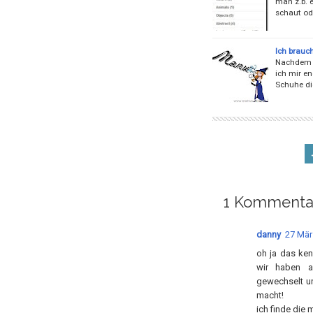
man z.b. e
schaut od
Ich brauc
Nachdem i
ich mir e
Schuhe die
1 Kommenta
danny
27 Mär
oh ja das ken
wir haben a
gewechselt u
macht!
ich finde die 