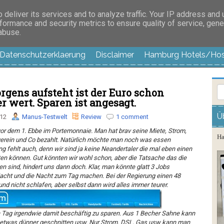
es außer langweilig
deliver its services and to analyze traffic. Your IP address and
formance and security metrics to ensure quality of service, gen
 abuse.
Datenschutzerklaerung
Disclaimer
Hamburg Hotels/Hos
ens aufsteht ist der Euro schon
 wert. Sparen ist angesagt.
Ü
012
Manus-Testwelt
Review
1 comment
vor dem 1. Ebbe im Portemonnaie. Man hat brav seine Miete, Strom,
Ha
verein und Co bezahlt. Natürlich möchte man noch was essen
 fehlt auch, denn wir sind ja keine Neandertaler die mal eben einen
ten können. Gut könnten wir wohl schon, aber die Tatsache das die
n sind, hindert uns dann doch. Klar, man könnte glatt 3 Jobs
cht und die Nacht zum Tag machen. Bei der Regierung einen 48
d nicht schlafen, aber selbst dann wird alles immer teurer.
n Tag irgendwie damit beschäftig zu sparen. Aus 1 Becher Sahne kann
 etwas dünner geschnitten usw. Nur Strom, DSL, Gas usw kann man