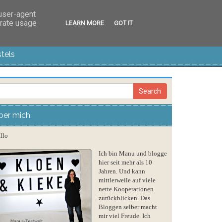
 user-agent
erate usage
LEARN MORE
GOT IT
tels
ber mich
llo
Ich bin Manu und blogge
hier seit mehr als 10
Jahren. Und kann
mittlerweile auf viele
nette Kooperationen
zurückblicken. Das
Bloggen selber macht
mir viel Freude. Ich