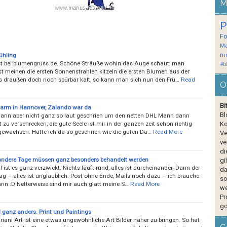
M
P
F
Ma
me
ühling
 bei blumengruss.de. Schöne Sträuße wohin das Auge schaut, man
#b
st meinen die ersten Sonnenstrahlen kitzeln die ersten Blumen aus der
 es draußen doch noch spürbar kalt, so kann man sich nun den Frü…
Read
O
Bi
larm in Hannover, Zalando war da
Bl
dann aber nicht ganz so laut geschrien um den netten DHL Mann dann
 zu verschrecken, die gute Seele ist mir in der ganzen zeit schon richtig
Ko
gewachsen. Hätte ich da so geschrien wie die guten Da…
Read More
Ve
ve
di
ndere Tage müssen ganz besonders behandelt werden
gi
st es ganz verzwickt. Nichts läuft rund, alles ist durcheinander. Dann der
da
ag – alles ist unglaublich. Post ohne Ende, Mails noch dazu – ich brauche
so
rin :D Netterweise sind mir auch glatt meine S…
Read More
we
Pr
go
l ganz anders. Print und Paintings
iani Art ist eine etwas ungewöhnliche Art Bilder näher zu bringen. So hat