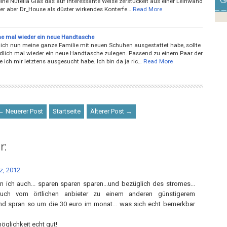
G
ine Nutella Glas das auf interessante Weise zerstückelt aus einer Leinwand
er aber Dr_House als düster wirkendes Konterfe…
Read More
he mal wieder ein neue Handtasche
ch nun meine ganze Familie mit neuen Schuhen ausgestattet habe, sollte
ndlich mal wieder ein neue Handtasche zulegen. Passend zu einem Paar der
 ich mir letztens ausgesucht habe. Ich bin da ja ric…
Read More
← Neuerer Post
Startseite
Älterer Post →
r:
z, 2012
n ich auch... sparen sparen sparen...und bezüglich des stromes...
uch vom örtlichen anbieter zu einem anderen günstigerem
nd spran so um die 30 euro im monat... was sich echt bemerkbar
möglichkeit echt gut!