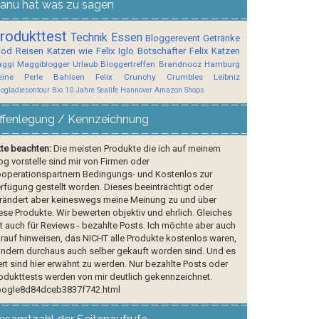
anu hat was zu sagen
rodukttest
Technik
Essen
Bloggerevent
Getränke
ood
Reisen
Katzen wie Felix
Iglo Botschafter
Felix
Katzen
ggi
Maggiblogger
Urlaub
Bloggertreffen
Brandnooz
Hamburg
ine Perle
Bahlsen
Felix Crunchy Crumbles
Leibniz
logladiesontour
Bio
10 Jahre Sealife Hannover
Amazon Shops
ffenlegung / Kennzeichnung
tte beachten:
Die meisten Produkte die ich auf meinem
og vorstelle sind mir von Firmen oder
operationspartnern Bedingungs- und Kostenlos zur
rfügung gestellt worden. Dieses beeinträchtigt oder
rändert aber keineswegs meine Meinung zu und über
ese Produkte. Wir bewerten objektiv und ehrlich. Gleiches
lt auch für Reviews - bezahlte Posts. Ich möchte aber auch
rauf hinweisen, das NICHT alle Produkte kostenlos waren,
ndern durchaus auch selber gekauft worden sind. Und es
rt sind hier erwähnt zu werden. Nur bezahlte Posts oder
odukttests werden von mir deutlich gekennzeichnet.
ogle8d84dceb3837f742.html