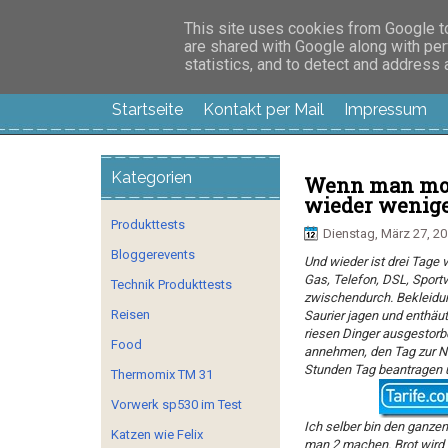
Manus Testwelt, all
This site uses cookies from Google to 
are shared with Google along with per
statistics, and to detect and address
Startseite
Kontakt per Mail
Impressum
Kategorien
Wenn man morg
wieder weniger
Produkttests
Dienstag, März 27, 2
Bloggerevents
Und wieder ist drei Tage 
Gas, Telefon, DSL, Sport
Technik Produkttests
zwischendurch. Bekleidung
Reisen
Saurier jagen und enthäu
riesen Dinger ausgestorbe
Food
annehmen, den Tag zur Na
Stunden Tag beantragen un
Thermomix TM 31
Vorwerk sp530 im Test
Ich selber bin den ganze
Katzen wie Felix
man 2 machen. Brot wird