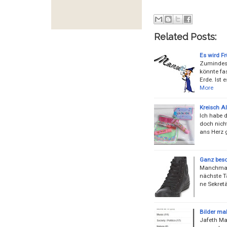
Related Posts:
Es wird Fr
Zumindest
könnte fa
Erde. Ist
More
Kreisch A
Ich habe 
doch nicht
ans Herz 
Ganz beso
Manchmal i
nächste T
ne Sekretä
Bilder ma
Jafeth Mar