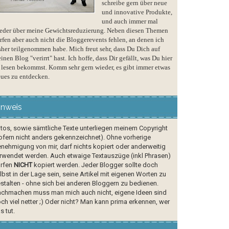
schreibe gern über neue
und innovative Produkte,
und auch immer mal
eder über meine Gewichtsreduzierung. Neben diesen Themen
rfen aber auch nicht die Bloggerevents fehlen, an denen ich
sher teilgenommen habe. Mich freut sehr, dass Du Dich auf
inen Blog "verirrt" hast. Ich hoffe, dass Dir gefällt, was Du hier
 lesen bekommst. Komm sehr gern wieder, es gibt immer etwas
ues zu entdecken.
inweis
tos, sowie sämtliche Texte unterliegen meinem Copyright
ofern nicht anders gekennzeichnet). Ohne vorherige
nehmigung von mir, darf nichts kopiert oder anderweitig
rwendet werden. Auch etwaige Textauszüge (inkl Phrasen)
rfen
NICHT
kopiert werden. Jeder Blogger sollte doch
lbst in der Lage sein, seine Artikel mit eigenen Worten zu
stalten - ohne sich bei anderen Bloggern zu bedienen.
chmachen muss man mich auch nicht, eigene Ideen sind
ch viel netter ;) Oder nicht? Man kann prima erkennen, wer
s tut.