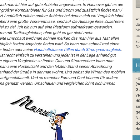
 und man ist hier auf gute Anbieter angewiesen. In Hannover gibt es die
 größter Kombianbieter für Gas und Strom und zusätzlich findet man /
 / natürlich etliche andere Anbieter bei denen sich ein Vergleich lohnt.
wi
ber keine große Vorkenntnisse, sind auf die Aussage ihres Zulieferers
dü
el zu viel. Ich bin nun auf eine Plattform aufmerksam geworden.
bi
en mit Tarifvergleichen, ohne geht es gar nicht mehr.
me
ite umschaut wird man schnell merken das man hier aus fast allen
zu
äglich fordert Angebote finden wird. So kann man schnell mal einen
Ne
r finden oder seine
Haushaltskasse füllen durch Strompreisvergleich
.
ist recht einfach zu verstehen und jeder ist in der Lage anhand gut
ine eigenen Vergleiche zu finden. Gas und Stromrechner kann man
H
an seine Postleitzahl und den letzten Stand seiner Abrechnung
 anhand der Straße in der man wohnt. Und selbst die Wirren des mobilen
t aufgeschlüsselt. Und so mancher Euro und Cent können für andere
Fo
ns genutzt werden. Umschauen und vergleichen lohnt sich immer.
(s
Ge
ve
dü
se
ge
Na
do
da