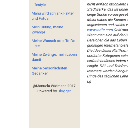
nicht einfach rationieren
Lifestyle
Stadtwerke, das ist unser
Manu wird schlank,Fakten
lange Suche vorausgesetzt
und Fotos
Meist haben die Kunden a
angewiesen und zahlen vi
Mein Outing, meine
www.tarife.com
Geld spar
Zwänge
Wenn man sich auf der Se
Bereichen die das Leben t
Meine Wunsch oder To-Do
günstigen Internetanbiete
Liste
Die Idee dieser Plattform 
Meine Zwänge, mein Leben
sortierter Kategorien se
damit
einfach bedienen indem m
eingibt. DSL und Telefon
Meine persönlichsten
Internets werden hier gu
Gedanken
Dinge des täglichen Lebe
Lg
@Manuela Widmann 2017.
Powered by
Blogger
.