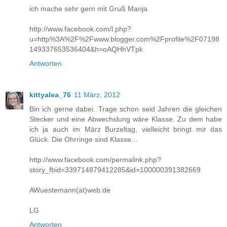
ich mache sehr gern mit Gruß Manja
http://www.facebook.com/l.php?
u=http%3A%2F%2Fwww.blogger.com%2Fprofile%2F07198
149337653536404&h=oAQHhVTpk
Antworten
kittyalea_76
11 März, 2012
Bin ich gerne dabei. Trage schon seid Jahren die gleichen
Stecker und eine Abwechslung wäre Klasse. Zu dem habe
ich ja auch im März Burzeltag, vielleicht bringt mir das
Glück. Die Ohrringe sind Klasse...
http://www.facebook.com/permalink.php?
story_fbid=339714879412285&id=100000391382669
AWuestemann(at)web.de
LG
Antworten