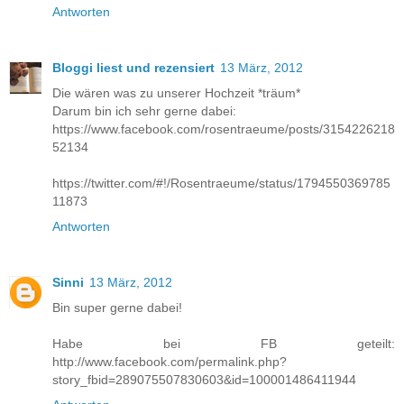
Antworten
Bloggi liest und rezensiert
13 März, 2012
Die wären was zu unserer Hochzeit *träum*
Darum bin ich sehr gerne dabei:
https://www.facebook.com/rosentraeume/posts/3154226218
52134
https://twitter.com/#!/Rosentraeume/status/1794550369785
11873
Antworten
Sinni
13 März, 2012
Bin super gerne dabei!
Habe bei FB geteilt:
http://www.facebook.com/permalink.php?
story_fbid=289075507830603&id=100001486411944