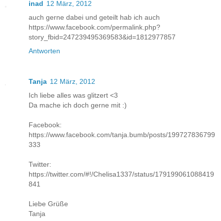
inad
12 März, 2012
auch gerne dabei und geteilt hab ich auch
https://www.facebook.com/permalink.php?
story_fbid=247239495369583&id=1812977857
Antworten
Tanja
12 März, 2012
Ich liebe alles was glitzert <3
Da mache ich doch gerne mit :)
Facebook:
https://www.facebook.com/tanja.bumb/posts/199727836799
333
Twitter:
https://twitter.com/#!/Chelisa1337/status/179199061088419
841
Liebe Grüße
Tanja