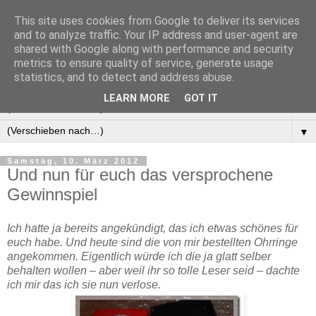
This site uses cookies from Google to deliver its services
Manus Testwelt, alles
and to analyze traffic. Your IP address and user-agent are
shared with Google along with performance and security
außer langweilig
metrics to ensure quality of service, generate usage
statistics, and to detect and address abuse.
LEARN MORE
GOT IT
▼
▼
Samstag, 10. März 2012
Und nun für euch das versprochene
Gewinnspiel
Ich hatte ja bereits angekündigt, das ich etwas schönes für
euch habe. Und heute sind die von mir bestellten Ohrringe
angekommen. Eigentlich würde ich die ja glatt selber
behalten wollen – aber weil ihr so tolle Leser seid – dachte
ich mir das ich sie nun verlose.