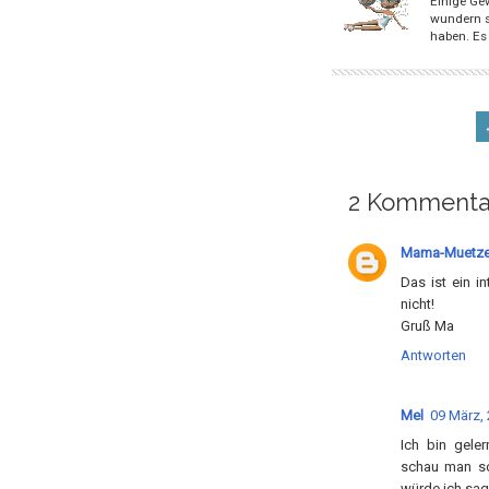
Einige Ge
wundern s
haben. Es 
2 Kommenta
Mama-Muetze
Das ist ein i
nicht!
Gruß Ma
Antworten
Mel
09 März,
Ich bin geler
schau man sog
würde ich sag