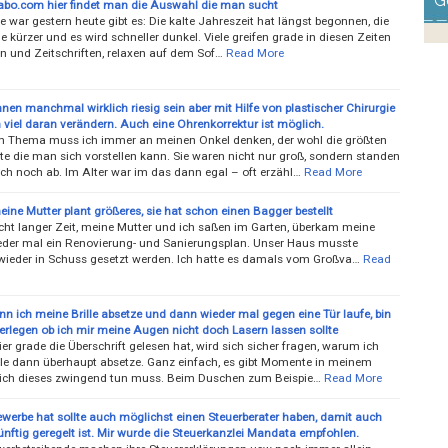
G
bo.com hier findet man die Auswahl die man sucht
 war gestern heute gibt es: Die kalte Jahreszeit hat längst begonnen, die
 kürzer und es wird schneller dunkel. Viele greifen grade in diesen Zeiten
n und Zeitschriften, relaxen auf dem Sof…
Read More
en manchmal wirklich riesig sein aber mit Hilfe von plastischer Chirurgie
viel daran verändern. Auch eine Ohrenkorrektur ist möglich.
m Thema muss ich immer an meinen Onkel denken, der wohl die größten
te die man sich vorstellen kann. Sie waren nicht nur groß, sondern standen
h noch ab. Im Alter war im das dann egal – oft erzähl…
Read More
ine Mutter plant größeres, sie hat schon einen Bagger bestellt
icht langer Zeit, meine Mutter und ich saßen im Garten, überkam meine
eder mal ein Renovierung- und Sanierungsplan. Unser Haus musste
ieder in Schuss gesetzt werden. Ich hatte es damals vom Großva…
Read
n ich meine Brille absetze und dann wieder mal gegen eine Tür laufe, bin
erlegen ob ich mir meine Augen nicht doch Lasern lassen sollte
er grade die Überschrift gelesen hat, wird sich sicher fragen, warum ich
lle dann überhaupt absetze. Ganz einfach, es gibt Momente in meinem
ich dieses zwingend tun muss. Beim Duschen zum Beispie…
Read More
ewerbe hat sollte auch möglichst einen Steuerberater haben, damit auch
ünftig geregelt ist. Mir wurde die Steuerkanzlei Mandata empfohlen.