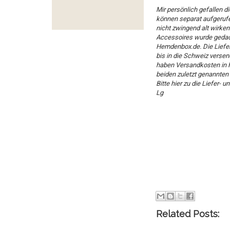
Mir persönlich gefallen d
können separat aufgeruf
nicht zwingend alt wirken
Accessoires wurde gedach
Hemdenbox.de. Die Liefer
bis in die Schweiz versen
haben Versandkosten in H
beiden zuletzt genannten 
Bitte hier zu die
Liefer- u
Lg
Related Posts: