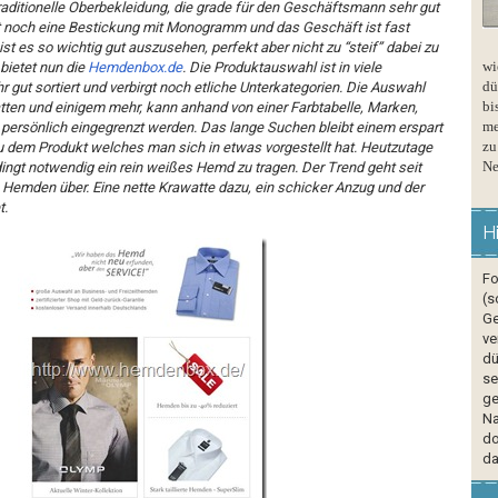
traditionelle Oberbekleidung, die grade für den Geschäftsmann sehr gut
t noch eine Bestickung mit Monogramm und das Geschäft ist fast
st es so wichtig gut auszusehen, perfekt aber nicht zu “steif” dabei zu
wi
 bietet nun die
Hemdenbox.de
. Die Produktauswahl ist in viele
dü
r gut sortiert und verbirgt noch etliche Unterkategorien. Die Auswahl
bi
ten und einigem mehr, kann anhand von einer Farbtabelle, Marken,
me
 persönlich eingegrenzt werden. Das lange Suchen bleibt einem erspart
zu
u dem Produkt welches man sich in etwas vorgestellt hat. Heutzutage
Ne
dingt notwendig ein rein weißes Hemd zu tragen. Der Trend geht seit
 Hemden über. Eine nette Krawatte dazu, ein schicker Anzug und der
t.
H
Fo
(s
Ge
ve
dü
se
ge
Na
do
da