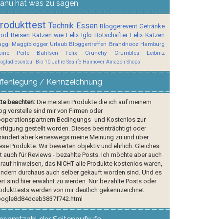
anu hat was zu sagen
rodukttest
Technik
Essen
Bloggerevent
Getränke
ood
Reisen
Katzen wie Felix
Iglo Botschafter
Felix
Katzen
ggi
Maggiblogger
Urlaub
Bloggertreffen
Brandnooz
Hamburg
ine Perle
Bahlsen
Felix Crunchy Crumbles
Leibniz
logladiesontour
Bio
10 Jahre Sealife Hannover
Amazon Shops
ffenlegung / Kennzeichnung
tte beachten:
Die meisten Produkte die ich auf meinem
og vorstelle sind mir von Firmen oder
operationspartnern Bedingungs- und Kostenlos zur
rfügung gestellt worden. Dieses beeinträchtigt oder
rändert aber keineswegs meine Meinung zu und über
ese Produkte. Wir bewerten objektiv und ehrlich. Gleiches
lt auch für Reviews - bezahlte Posts. Ich möchte aber auch
rauf hinweisen, das NICHT alle Produkte kostenlos waren,
ndern durchaus auch selber gekauft worden sind. Und es
rt sind hier erwähnt zu werden. Nur bezahlte Posts oder
odukttests werden von mir deutlich gekennzeichnet.
ogle8d84dceb3837f742.html