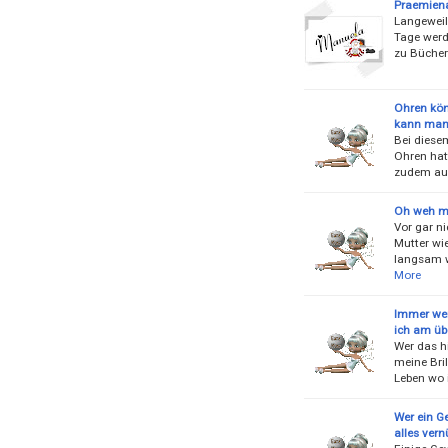
Praemiena
Langeweile
Tage werde
zu Bücher
Ohren könn
kann man 
Bei diese
Ohren hat
zudem auc
Oh weh me
Vor gar n
Mutter wi
langsam w
More
Immer wen
ich am üb
Wer das hi
meine Bri
Leben wo 
Wer ein G
alles vern