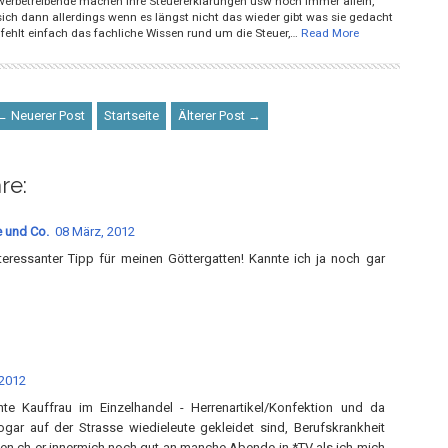
werbetreibende machen ihre Steuererklärungen usw noch immer allein,
ich dann allerdings wenn es längst nicht das wieder gibt was sie gedacht
fehlt einfach das fachliche Wissen rund um die Steuer,…
Read More
← Neuerer Post
Startseite
Älterer Post →
re:
 und Co.
08 März, 2012
nteressanter Tipp für meinen Göttergatten! Kannte ich ja noch gar
 2012
nte Kauffrau im Einzelhandel - Herrenartikel/Konfektion und da
ar auf der Strasse wiedieleute gekleidet sind, Berufskrankheit
en.ch er innermich noch gut an manche Abende in *TV als ich mich