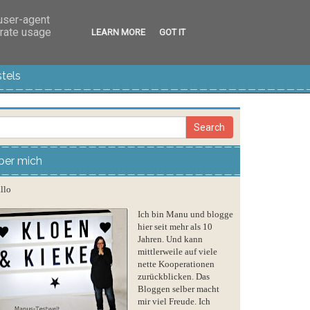
 user-agent
erate usage
LEARN MORE
GOT IT
tels
ber mich
llo
Ich bin Manu und blogge
hier seit mehr als 10
Jahren. Und kann
mittlerweile auf viele
nette Kooperationen
zurückblicken. Das
Bloggen selber macht
mir viel Freude. Ich