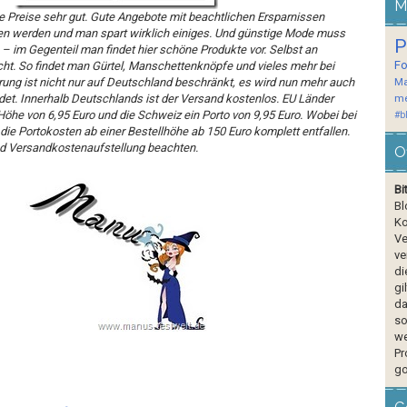
M
ie Preise sehr gut. Gute Angebote mit beachtlichen Ersparnissen
en werden und man spart wirklich einiges. Und günstige Mode muss
P
 – im Gegenteil man findet hier schöne Produkte vor. Selbst an
F
t. So findet man Gürtel, Manschettenknöpfe und vieles mehr bei
ung ist nicht nur auf Deutschland beschränkt, es wird nun mehr auch
Ma
det. Innerhalb Deutschlands ist der Versand kostenlos. EU Länder
me
öhe von 6,95 Euro und die Schweiz ein Porto von 9,95 Euro. Wobei bei
#b
die Portokosten ab einer Bestellhöhe ab 150 Euro komplett entfallen.
nd Versandkostenaufstellung
beachten.
O
Bi
Bl
Ko
Ve
ve
di
gi
da
so
we
Pr
go