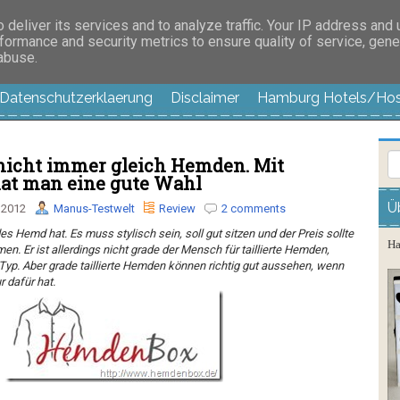
es außer langweilig
deliver its services and to analyze traffic. Your IP address and
formance and security metrics to ensure quality of service, gen
 abuse.
Datenschutzerklaerung
Disclaimer
Hamburg Hotels/Hos
icht immer gleich Hemden. Mit
at man eine gute Wahl
Ü
 2012
Manus-Testwelt
Review
2 comments
es Hemd hat. Es muss stylisch sein, soll gut sitzen und der Preis sollte
Ha
en. Er ist allerdings nicht grade der Mensch für
taillierte Hemden
,
Typ. Aber grade taillierte Hemden können richtig gut aussehen, wenn
r dafür hat.