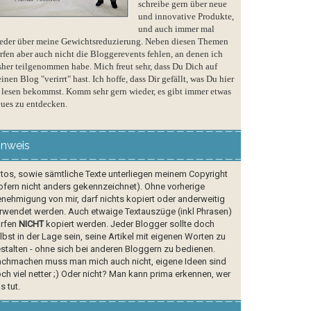
schreibe gern über neue
und innovative Produkte,
und auch immer mal
eder über meine Gewichtsreduzierung. Neben diesen Themen
rfen aber auch nicht die Bloggerevents fehlen, an denen ich
sher teilgenommen habe. Mich freut sehr, dass Du Dich auf
inen Blog "verirrt" hast. Ich hoffe, dass Dir gefällt, was Du hier
 lesen bekommst. Komm sehr gern wieder, es gibt immer etwas
ues zu entdecken.
inweis
tos, sowie sämtliche Texte unterliegen meinem Copyright
ofern nicht anders gekennzeichnet). Ohne vorherige
nehmigung von mir, darf nichts kopiert oder anderweitig
rwendet werden. Auch etwaige Textauszüge (inkl Phrasen)
rfen
NICHT
kopiert werden. Jeder Blogger sollte doch
lbst in der Lage sein, seine Artikel mit eigenen Worten zu
stalten - ohne sich bei anderen Bloggern zu bedienen.
chmachen muss man mich auch nicht, eigene Ideen sind
ch viel netter ;) Oder nicht? Man kann prima erkennen, wer
s tut.