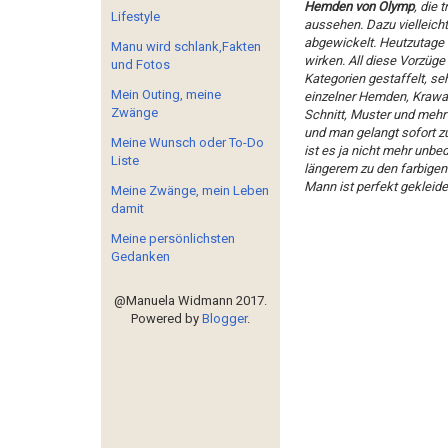
Hemden von Olymp
, die 
Lifestyle
aussehen. Dazu vielleich
abgewickelt. Heutzutage i
Manu wird schlank,Fakten
wirken. All diese Vorzüge
und Fotos
Kategorien gestaffelt, seh
Mein Outing, meine
einzelner Hemden, Krawat
Zwänge
Schnitt, Muster und mehr
und man gelangt sofort z
Meine Wunsch oder To-Do
ist es ja nicht mehr unbe
Liste
längerem zu den farbigen
Mann ist perfekt gekleide
Meine Zwänge, mein Leben
damit
Meine persönlichsten
Gedanken
@Manuela Widmann 2017.
Powered by
Blogger
.