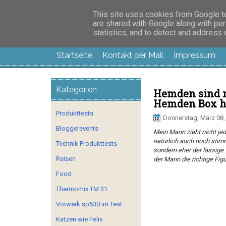
Manus Testwelt, all
This site uses cookies from Google to 
are shared with Google along with per
statistics, and to detect and address
Startseite
Kontakt per Mail
Impressum
Kategorien
Hemden sind n
Hemden Box h
Produkttests
Donnerstag, März 08,
Bloggerevents
Mein Mann zieht nicht jed
natürlich auch noch stimm
Technik Produkttests
sondern eher der lässige 
Reisen
der Mann die richtige Figu
Food
Thermomix TM 31
Vorwerk sp530 im Test
Katzen wie Felix