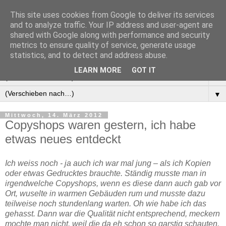
This site uses cookies from Google to deliver its services
Manus Testwelt, alles
and to analyze traffic. Your IP address and user-agent are
shared with Google along with performance and security
außer langweilig
metrics to ensure quality of service, generate usage
statistics, and to detect and address abuse.
LEARN MORE
GOT IT
▼
▼
Mittwoch, 14. März 2012
Copyshops waren gestern, ich habe
etwas neues entdeckt
Ich weiss noch - ja auch ich war mal jung – als ich Kopien
oder etwas Gedrucktes brauchte. Ständig musste man in
irgendwelche Copyshops, wenn es diese dann auch gab vor
Ort, wuselte in warmen Gebäuden rum und musste dazu
teilweise noch stundenlang warten. Oh wie habe ich das
gehasst. Dann war die Qualität nicht entsprechend, meckern
mochte man nicht, weil die da eh schon so garstig schauten.